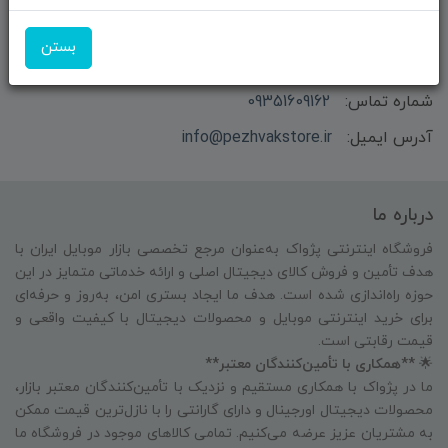
بازرگانی و فروش محصولات MSI ماتریکس - جناب آقای
بستن
مهندس باقری
شماره تماس:
09351609162
آدرس ایمیل:
info@pezhvakstore.ir
درباره ما
فروشگاه اینترنتی پژواک به‌عنوان مرجع تخصصی بازار موبایل ایران با
هدف تأمین و فروش کالای دیجیتال اصلی و ارائه خدماتی متمایز در این
حوزه راه‌اندازی شده است. هدف ما ایجاد بستری امن، به‌روز و حرفه‌ای
برای خرید اینترنتی موبایل و محصولات دیجیتال با کیفیت واقعی و
قیمت رقابتی است.
🌟
**همکاری با تأمین‌کنندگان معتبر**
ما در پژواک با همکاری مستقیم و نزدیک با تأمین‌کنندگان معتبر بازار،
محصولات دیجیتال اورجینال و دارای گارانتی را با نازل‌ترین قیمت ممکن
به مشتریان عزیز عرضه می‌کنیم. تمامی کالاهای موجود در فروشگاه ما