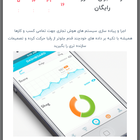
5
10
31
16
معرفـــی همکــاران
رایگان
حــــریم خصوصـی
ویتریــن فروشگـــاه
اجرا و پیاده سازی سیستم های هوش تجاری جهت تمامی کسب و کارها
درباره ما بیشتر بدانید
همیشه با تکیه بر داده های خودچند قدم جلوتر از رقبا حرکت کرده و تصمیمات
اخبار فناوری اطلاعات
سازنده تری را بگیرید
پیگیری مرسوله پستی
دعوت به همکاری
از تخفیف‌ها و جدیدترین‌های فروشگاه ما باخبر شوید:
ثبت‌نام
ما را در شبکه‌های اجتماعی دنبال کنید: