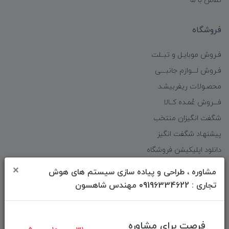
تماس با ما
فروشگاه
فـروش موبایـل و تبــلت
فـروش لـــوازم جانبـــی
محصـولات ریفربیشـد
فـــروش عُمـده کــالا
شگفت انگیزان منتخب
پیشنهـاد شگفت انگیز
دانلود اپلیکیشن فروشگاه
×
مشاوره ، طراحی و پیاده سازی سیستم های هوش
دسترسی سریع
تجاری : 09196334622 مهندس شاهسون
صفحه ابتدایی سایت
راهنمای ثبت سفارش
فرصت برای مشاوره