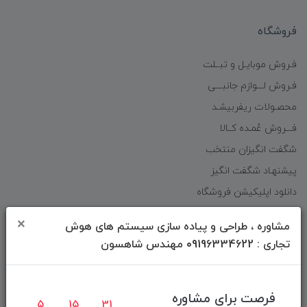
فروشگاه
فـروش موبایـل و تبــلت
فـروش لـــوازم جانبـــی
محصـولات ریفربیشـد
فـــروش عُمـده کــالا
شگفت انگیزان منتخب
پیشنهـاد شگفت انگیز
دانلود اپلیکیشن فروشگاه
×
مشاوره ، طراحی و پیاده سازی سیستم های هوش
دسترسی سریع
تجاری : 09196334622 مهندس شاهسون
صفحه ابتدایی سایت
راهنمای ثبت سفارش
فرصت برای مشاوره
5
15
31