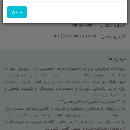
بازرگانی و فروش محصولات MSI ماتریکس - جناب آقای
بستن
مهندس باقری
شماره تماس:
09351609162
آدرس ایمیل:
info@pezhvakstore.ir
درباره ما
فروشگاه اینترنتی پژواک به‌عنوان مرجع تخصصی بازار موبایل ایران با
هدف تأمین و فروش کالای دیجیتال اصلی و ارائه خدماتی متمایز در این
حوزه راه‌اندازی شده است. هدف ما ایجاد بستری امن، به‌روز و حرفه‌ای
برای خرید اینترنتی موبایل و محصولات دیجیتال با کیفیت واقعی و
قیمت رقابتی است.
🌟
**همکاری با تأمین‌کنندگان معتبر**
ما در پژواک با همکاری مستقیم و نزدیک با تأمین‌کنندگان معتبر بازار،
محصولات دیجیتال اورجینال و دارای گارانتی را با نازل‌ترین قیمت ممکن
به مشتریان عزیز عرضه می‌کنیم. تمامی کالاهای موجود در فروشگاه ما
از برندهای شناخته‌شده و رسمی تأمین شده‌اند.