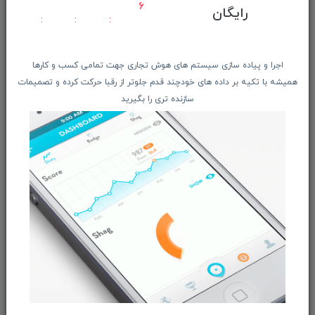
معرفـــی همکــاران
6
رایگان
حــــریم خصوصـی
ویتریــن فروشگـــاه
اجرا و پیاده سازی سیستم های هوش تجاری جهت تمامی کسب و کارها
درباره ما بیشتر بدانید
همیشه با تکیه بر داده های خودچند قدم جلوتر از رقبا حرکت کرده و تصمیمات
اخبار فناوری اطلاعات
سازنده تری را بگیرید
پیگیری مرسوله پستی
دعوت به همکاری
از تخفیف‌ها و جدیدترین‌های فروشگاه ما باخبر شوید:
ثبت‌نام
ما را در شبکه‌های اجتماعی دنبال کنید: