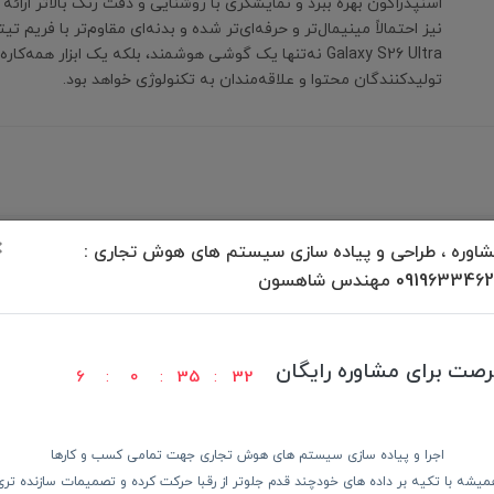
اسنپدراگون بهره ببرد و نمایشگری با روشنایی و دقت رنگ بالاتر ارائه
نیز احتمالاً مینیمال‌تر و حرفه‌ای‌تر شده و بدنه‌ای مقاوم‌تر با فریم 
Galaxy S26 Ultra نه‌تنها یک گوشی هوشمند، بلکه یک ابزار همه‌کا
تولیدکنندگان محتوا و علاقه‌مندان به تکنولوژی خواهد بود.
برگشت به بالا
×
اوره ، طراحی و پیاده سازی سیستم های هوش تجاری :
09196334 مهندس شاهسون
رصت برای مشاوره رایگان
6
0
35
32
ودن کالا
پرداخت در محل
ضمانت با
اجرا و پیاده سازی سیستم های هوش تجاری جهت تمامی کسب و کارها
میشه با تکیه بر داده های خودچند قدم جلوتر از رقبا حرکت کرده و تصمیمات سازنده تری