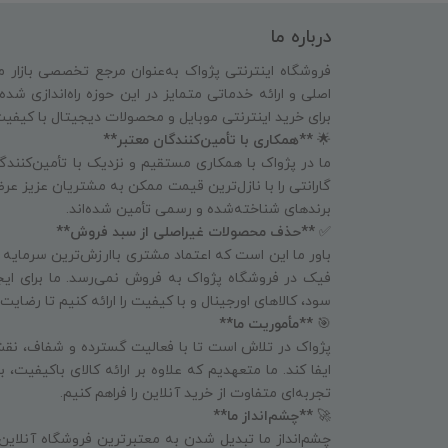
درباره ما
فروشگاه اینترنتی پژواک به‌عنوان مرجع تخصصی بازار م
اصلی و ارائه خدماتی متمایز در این حوزه راه‌اندازی شد
برای خرید اینترنتی موبایل و محصولات دیجیتال با کیفی
🌟
**همکاری با تأمین‌کنندگان معتبر**
ما در پژواک با همکاری مستقیم و نزدیک با تأمین‌کنندگا
گارانتی را با نازل‌ترین قیمت ممکن به مشتریان عزیز عرض
برندهای شناخته‌شده و رسمی تأمین شده‌اند.
✅
**حذف محصولات غیراصلی از سبد فروش**
باور ما این است که اعتماد مشتری باارزش‌ترین سرمایه
فیک در فروشگاه پژواک به فروش نمی‌رسد. ما برای ای
سود، کالاهای اورجینال و با کیفیت را ارائه کنیم تا رض
🎯
**مأموریت ما**
پژواک در تلاش است تا با فعالیت گسترده و شفاف، نقش
ایفا کند. ما متعهدیم که علاوه بر ارائه کالای باکیفیت،
تجربه‌ای متفاوت از خرید آنلاین را فراهم کنیم.
🚀
**چشم‌انداز ما**
چشم‌انداز ما تبدیل شدن به معتبرترین فروشگاه آنلاین