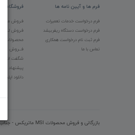
فرم ها و آیین نامه ها
فروشگاه
فرم درخواست خدمات تعمیرات
فـروش موبایـل
فرم درخواست دستگاه ریفربیشد
فـروش لـــوازم
فرم ثبت نام درخواست همکاری
محصـولات ریف
تماس با ما
فـــروش عُمـده 
شگفت انگیزا
پیشنهـاد شگف
دانلود اپلیکی
بازرگانی و فروش محصولات MSI ماتریکس - جناب آقای مهندس باقری