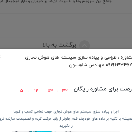
جامع این سرویس‌ها و تأثیرات آن‌ها بر کاربران و بازار دیجیتال می‌
برگشت به بالا
×
اوره ، طراحی و پیاده سازی سیستم های هوش تجاری :
09196334 مهندس شاهسون
رصت برای مشاوره رایگان
5
12
53
32
ودن کالا
پرداخت در محل
ضمانت با
اجرا و پیاده سازی سیستم های هوش تجاری جهت تمامی کسب و کارها
دسترسی سریع
از 
میشه با تکیه بر داده های خودچند قدم جلوتر از رقبا حرکت کرده و تصمیمات سازنده تری
را بگیرید