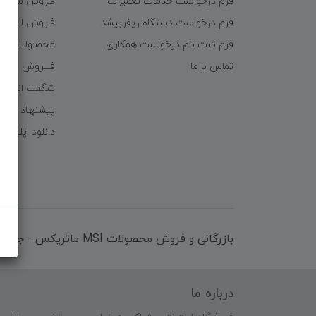
فرم درخواست خدمات تعمیرات
فـروش موبایـل
فرم درخواست دستگاه ریفربیشد
فـروش لـــوازم
فرم ثبت نام درخواست همکاری
محصـولات ریف
تماس با ما
فـــروش عُمـده 
شگفت انگیزا
پیشنهـاد شگف
دانلود اپلیکی
بازرگانی و فروش محصولات MSI ماتریکس - جناب آقای مهندس باقری
درباره ما