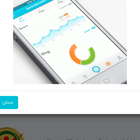
 و تبــلت
صفحه ابتدایی سایت
 جانبـــی
راهنمای ثبت سفارش
ربیشـد
معرفـــی همکــاران
ما ر
کــالا
حــــریم خصوصـی
ن منتخب
ویتریــن فروشگـــاه
ت انگیز
درباره ما بیشتر بدانید
شن فروشگاه
اخبار فناوری اطلاعات
پیگیری مرسوله پستی
دعوت به همکاری
بستن
شماره تماس:
09351609162
آدرس ایم