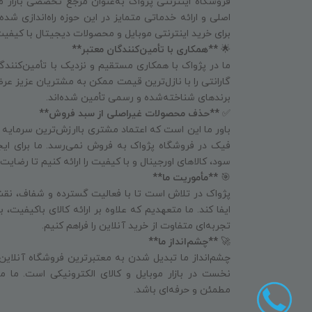
فروشگاه اینترنتی پژواک به‌عنوان مرجع تخصصی بازار م
اصلی و ارائه خدماتی متمایز در این حوزه راه‌اندازی شد
برای خرید اینترنتی موبایل و محصولات دیجیتال با کیفی
🌟
**همکاری با تأمین‌کنندگان معتبر**
ما در پژواک با همکاری مستقیم و نزدیک با تأمین‌کنندگا
گارانتی را با نازل‌ترین قیمت ممکن به مشتریان عزیز عرض
برندهای شناخته‌شده و رسمی تأمین شده‌اند.
✅
**حذف محصولات غیراصلی از سبد فروش**
باور ما این است که اعتماد مشتری باارزش‌ترین سرمایه
فیک در فروشگاه پژواک به فروش نمی‌رسد. ما برای ای
سود، کالاهای اورجینال و با کیفیت را ارائه کنیم تا رض
🎯
**مأموریت ما**
پژواک در تلاش است تا با فعالیت گسترده و شفاف، نقش
ایفا کند. ما متعهدیم که علاوه بر ارائه کالای باکیفیت،
تجربه‌ای متفاوت از خرید آنلاین را فراهم کنیم.
🚀
**چشم‌انداز ما**
چشم‌انداز ما تبدیل شدن به معتبرترین فروشگاه آنلاین
نخست در بازار موبایل و کالای الکترونیکی است. ما می
مطمئن و حرفه‌ای باشد.