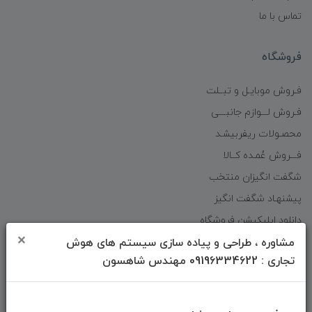
تماس با ما
فروشگاه
فـروش موبایـل و تبــلت
فـروش لـــوازم جانبـــی
محصـولات ریفربیشـد
فـــروش عُمـده کــالا
شگفت انگیزان منتخب
پیشنهـاد شگفت انگیز
دانلود اپلیکیشن فروشگاه
×
مشاوره ، طراحی و پیاده سازی سیستم های هوش
تجاری : 09196334622 مهندس شاهسون
دسترسی سریع
صفحه ابتدایی سایت