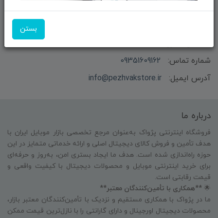
بستن
بازرگانی و فروش محصولات MSI ماتریکس - جناب آقای
مهندس باقری
شماره تماس:
09351609162
آدرس ایمیل:
info@pezhvakstore.ir
درباره ما
فروشگاه اینترنتی پژواک به‌عنوان مرجع تخصصی بازار موبایل ایران با
هدف تأمین و فروش کالای دیجیتال اصلی و ارائه خدماتی متمایز در این
حوزه راه‌اندازی شده است. هدف ما ایجاد بستری امن، به‌روز و حرفه‌ای
برای خرید اینترنتی موبایل و محصولات دیجیتال با کیفیت واقعی و
قیمت رقابتی است.
🌟
**همکاری با تأمین‌کنندگان معتبر**
ما در پژواک با همکاری مستقیم و نزدیک با تأمین‌کنندگان معتبر بازار،
محصولات دیجیتال اورجینال و دارای گارانتی را با نازل‌ترین قیمت ممکن