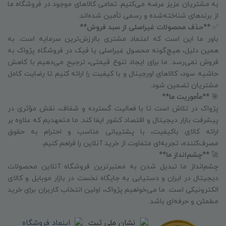
به مشتریان عزیز عرضه می‌کنیم. تمامی کالاهای موجود در فروشگاه ما
از برندهای شناخته‌شده و رسمی تأمین شده‌اند.
✅
**حذف محصولات غیراصلی از سبد فروش**
باور ما این است که اعتماد مشتری باارزش‌ترین سرمایه است. به
همین دلیل، هیچ‌گونه محصول غیراصلی یا فیک در فروشگاه پژواک به
فروش نمی‌رسد. ما برای ایجاد تنوع قیمتی، ترجیح می‌دهیم با کاهش
حاشیه سود، کالاهای اورجینال و با کیفیت را ارائه کنیم تا رضایت کامل
مشتریان تضمین شود.
🎯
**مأموریت ما**
پژواک در تلاش است تا با فعالیت گسترده و شفاف، نقش مؤثری در
پیشرفت بازار دیجیتال و اقتصاد کشور ایفا کند. ما متعهدیم که علاوه بر
ارائه کالای باکیفیت، با پشتیبانی مناسب و احترام به حقوق
مصرف‌کننده، تجربه‌ای متفاوت از خرید آنلاین را فراهم کنیم.
🚀
**چشم‌انداز ما**
چشم‌انداز ما تبدیل شدن به معتبرترین فروشگاه آنلاین محصولات
دیجیتال در ایران و دستیابی به جایگاه نخست در بازار موبایل و کالای
الکترونیکی است. ما می‌خواهیم پژواک، اولین انتخاب کاربران برای خرید
مطمئن و حرفه‌ای باشد.