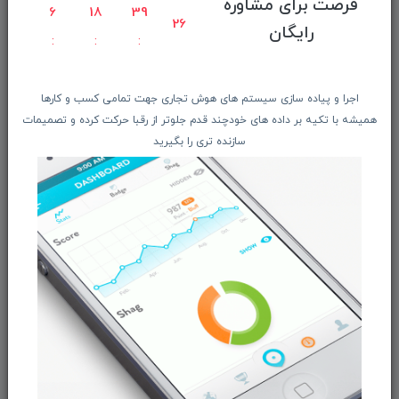
فرصت برای مشاوره
راهنمای ثبت سفارش
6
18
39
25
رایگان
معرفـــی همکــاران
حــــریم خصوصـی
ویتریــن فروشگـــاه
اجرا و پیاده سازی سیستم های هوش تجاری جهت تمامی کسب و کارها
درباره ما بیشتر بدانید
همیشه با تکیه بر داده های خودچند قدم جلوتر از رقبا حرکت کرده و تصمیمات
سازنده تری را بگیرید
اخبار فناوری اطلاعات
پیگیری مرسوله پستی
دعوت به همکاری
از تخفیف‌ها و جدیدترین‌های فروشگاه ما باخبر شوید:
ثبت‌نام
ما را در شبکه‌های اجتماعی دنبال کنید: