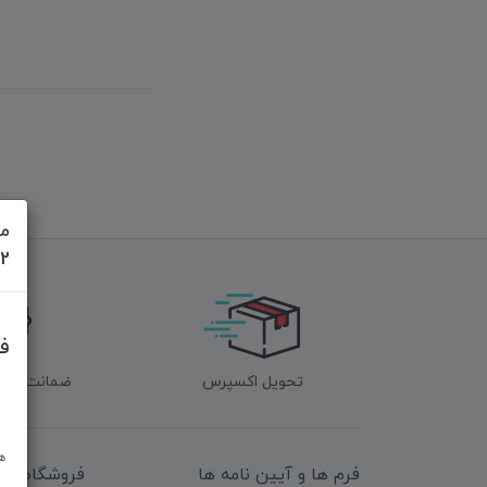
مش
622
ف
تحویل اکسپرس
ضمانت اصل‌ب
ه
فرم ها و آیین نامه ها
فروشگاه