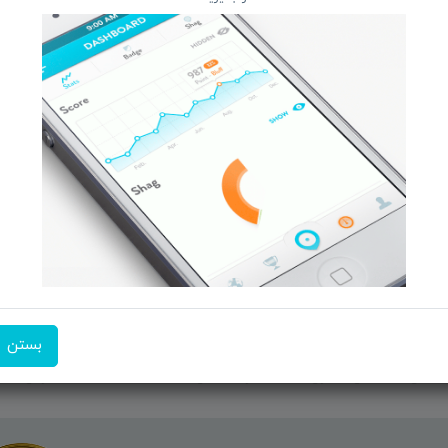
 و تبــلت
صفحه ابتدایی سایت
 جانبـــی
راهنمای ثبت سفارش
ربیشـد
معرفـــی همکــاران
ما ر
کــالا
حــــریم خصوصـی
ن منتخب
ویتریــن فروشگـــاه
ت انگیز
درباره ما بیشتر بدانید
شن فروشگاه
اخبار فناوری اطلاعات
پیگیری مرسوله پستی
دعوت به همکاری
بستن
شماره تماس:
09351609162
آدرس ایم