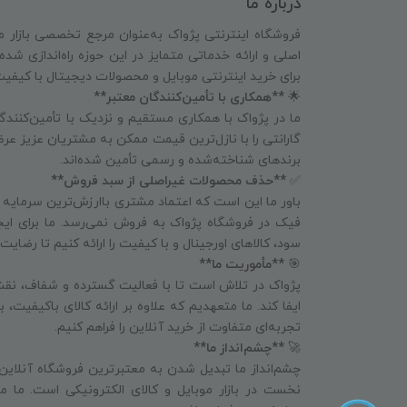
درباره ما
فروشگاه اینترنتی پژواک به‌عنوان مرجع تخصصی بازار م
اصلی و ارائه خدماتی متمایز در این حوزه راه‌اندازی شد
برای خرید اینترنتی موبایل و محصولات دیجیتال با کیفی
🌟
**همکاری با تأمین‌کنندگان معتبر**
ما در پژواک با همکاری مستقیم و نزدیک با تأمین‌کنندگا
گارانتی را با نازل‌ترین قیمت ممکن به مشتریان عزیز عرض
برندهای شناخته‌شده و رسمی تأمین شده‌اند.
✅
**حذف محصولات غیراصلی از سبد فروش**
باور ما این است که اعتماد مشتری باارزش‌ترین سرمایه
فیک در فروشگاه پژواک به فروش نمی‌رسد. ما برای ای
سود، کالاهای اورجینال و با کیفیت را ارائه کنیم تا رض
🎯
**مأموریت ما**
پژواک در تلاش است تا با فعالیت گسترده و شفاف، نقش
ایفا کند. ما متعهدیم که علاوه بر ارائه کالای باکیفیت،
تجربه‌ای متفاوت از خرید آنلاین را فراهم کنیم.
🚀
**چشم‌انداز ما**
چشم‌انداز ما تبدیل شدن به معتبرترین فروشگاه آنلاین
نخست در بازار موبایل و کالای الکترونیکی است. ما می