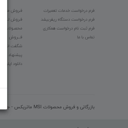
فرم درخواست خدمات تعمیرات
فـروش موبایـل
فرم درخواست دستگاه ریفربیشد
فـروش لـــوازم
فرم ثبت نام درخواست همکاری
محصـولات ریف
تماس با ما
فـــروش عُمـده 
شگفت انگیزا
پیشنهـاد شگف
دانلود اپلیکی
بازرگانی و فروش محصولات MSI ماتریکس - جناب آقای مهندس باقری