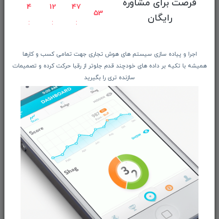
فرصت برای مشاوره
راهنمای ثبت سفارش
4
12
47
53
رایگان
معرفـــی همکــاران
حــــریم خصوصـی
ویتریــن فروشگـــاه
اجرا و پیاده سازی سیستم های هوش تجاری جهت تمامی کسب و کارها
درباره ما بیشتر بدانید
همیشه با تکیه بر داده های خودچند قدم جلوتر از رقبا حرکت کرده و تصمیمات
سازنده تری را بگیرید
اخبار فناوری اطلاعات
پیگیری مرسوله پستی
دعوت به همکاری
از تخفیف‌ها و جدیدترین‌های فروشگاه ما باخبر شوید:
ثبت‌نام
ما را در شبکه‌های اجتماعی دنبال کنید: