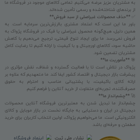
به مشتریان عزیز عرضه می‌کنیم. تمامی کالاهای موجود در فروشگاه ما
از برندهای شناخته‌شده و رسمی تأمین شده‌اند.
✅
**حذف محصولات غیراصلی از سبد فروش**
باور ما این است که اعتماد مشتری باارزش‌ترین سرمایه است. به
همین دلیل، هیچ‌گونه محصول غیراصلی یا فیک در فروشگاه پژواک به
فروش نمی‌رسد. ما برای ایجاد تنوع قیمتی، ترجیح می‌دهیم با کاهش
حاشیه سود، کالاهای اورجینال و با کیفیت را ارائه کنیم تا رضایت کامل
مشتریان تضمین شود.
🎯
**مأموریت ما**
پژواک در تلاش است تا با فعالیت گسترده و شفاف، نقش مؤثری در
پیشرفت بازار دیجیتال و اقتصاد کشور ایفا کند. ما متعهدیم که علاوه بر
ارائه کالای باکیفیت، با پشتیبانی مناسب و احترام به حقوق
مصرف‌کننده، تجربه‌ای متفاوت از خرید آنلاین را فراهم کنیم.
🚀
**چشم‌انداز ما**
چشم‌انداز ما تبدیل شدن به معتبرترین فروشگاه آنلاین محصولات
دیجیتال در ایران و دستیابی به جایگاه نخست در بازار موبایل و کالای
الکترونیکی است. ما می‌خواهیم پژواک، اولین انتخاب کاربران برای خرید
مطمئن و حرفه‌ای باشد.