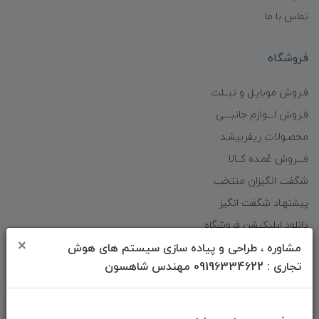
تماس با ما
فروشگاه
فـروش موبایـل و تبــلت
فـروش لـــوازم جانبـــی
محصـولات ریفربیشـد
فـــروش عُمـده کــالا
شگفت انگیزان منتخب
پیشنهـاد شگفت انگیز
دانلود اپلیکیشن فروشگاه
×
مشاوره ، طراحی و پیاده سازی سیستم های هوش
تجاری : 09196334622 مهندس شاهسون
دسترسی سریع
صفحه ابتدایی سایت