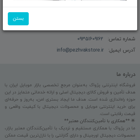
بستن
بازرگانی و فروش محصولات MSI ماتریکس - جناب آقای
مهندس باقری
شماره تماس:
09351609162
آدرس ایمیل:
info@pezhvakstore.ir
درباره ما
فروشگاه اینترنتی پژواک به‌عنوان مرجع تخصصی بازار موبایل ایران با
هدف تأمین و فروش کالای دیجیتال اصلی و ارائه خدماتی متمایز در این
حوزه راه‌اندازی شده است. هدف ما ایجاد بستری امن، به‌روز و حرفه‌ای
برای خرید اینترنتی موبایل و محصولات دیجیتال با کیفیت واقعی و
قیمت رقابتی است.
🌟
**همکاری با تأمین‌کنندگان معتبر**
ما در پژواک با همکاری مستقیم و نزدیک با تأمین‌کنندگان معتبر بازار،
محصولات دیجیتال اورجینال و دارای گارانتی را با نازل‌ترین قیمت ممکن