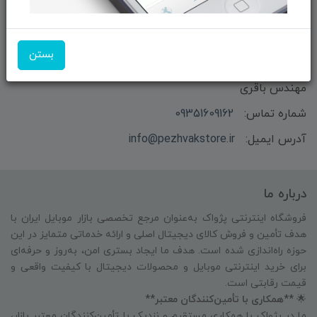
بستن
بازرگانی و فروش محصولات MSI ماتریکس - جناب آقای
مهندس باقری
شماره تماس:
09351609162
آدرس ایمیل:
info@pezhvakstore.ir
درباره ما
فروشگاه اینترنتی پژواک به‌عنوان مرجع تخصصی بازار موبایل ایران با
هدف تأمین و فروش کالای دیجیتال اصلی و ارائه خدماتی متمایز در این
حوزه راه‌اندازی شده است. هدف ما ایجاد بستری امن، به‌روز و حرفه‌ای
برای خرید اینترنتی موبایل و محصولات دیجیتال با کیفیت واقعی و
قیمت رقابتی است.
🌟
**همکاری با تأمین‌کنندگان معتبر**
ما در پژواک با همکاری مستقیم و نزدیک با تأمین‌کنندگان معتبر بازار،