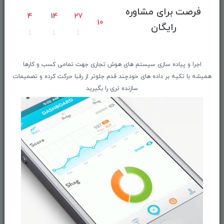
صفحه ابتدایی سایت
فرصت برای مشاوره
4
14
27
راهنمای ثبت سفارش
9
رایگان
معرفـــی همکــاران
حــــریم خصوصـی
اجرا و پیاده سازی سیستم های هوش تجاری جهت تمامی کسب و کارها
ویتریــن فروشگـــاه
همیشه با تکیه بر داده های خودچند قدم جلوتر از رقبا حرکت کرده و تصمیمات
درباره ما بیشتر بدانید
سازنده تری را بگیرید
اخبار فناوری اطلاعات
پیگیری مرسوله پستی
دعوت به همکاری
از تخفیف‌ها و جدیدترین‌های فروشگاه ما باخبر شوید:
ثبت‌نام
ما را در شبکه‌های اجتماعی دنبال کنید: