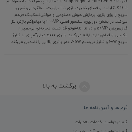
قدرتمند Snapdragon 8 Elite Gen 5 با معماری پیشرفته، به همراه رم
تا 16 گیگابایت و فضای ذخیره‌سازی تا 1 ترابایت، عملکرد بی‌نقص و
سریع را برای بازی، پردازش هوش مصنوعی و مولتی‌تسکینگ فراهم
می‌کند. در بخش دوربین، سنسور اصلی 200MP با دیافراگم بازتر، لنز
فوق‌عریض 50MP و دو لنز تله‌فوتو قدرتمند، تجربه‌ای بی‌نظیر از
عکاسی و فیلم‌برداری ارائه می‌کنند. باتری 5000 میلی‌آمپری با شارژ
سریع 60W و شارژ بی‌سیم 25W، عمر باتری بالایی را تضمین می‌کند.
برگشت به بالا
فرم ها و آیین نامه ها
فرم درخواست خدمات تعمیرات
فرم درخواست دستگاه ریفربیشد