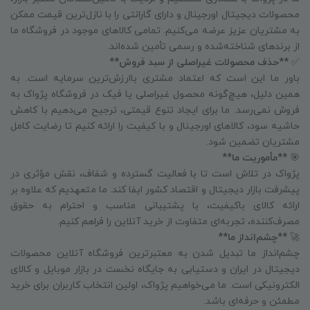
محصولات دیجیتال اورجینال و دارای گارانتی را با نازل‌ترین قیمت ممکن
به مشتریان عزیز عرضه می‌کنیم. تمامی کالاهای موجود در فروشگاه ما
از برندهای شناخته‌شده و رسمی تأمین شده‌اند.
✅
**حذف محصولات غیراصلی از سبد فروش**
باور ما این است که اعتماد مشتری باارزش‌ترین سرمایه است. به
همین دلیل، هیچ‌گونه محصول غیراصلی یا فیک در فروشگاه پژواک به
فروش نمی‌رسد. ما برای ایجاد تنوع قیمتی، ترجیح می‌دهیم با کاهش
حاشیه سود، کالاهای اورجینال و با کیفیت را ارائه کنیم تا رضایت کامل
مشتریان تضمین شود.
🎯
**مأموریت ما**
پژواک در تلاش است تا با فعالیت گسترده و شفاف، نقش مؤثری در
پیشرفت بازار دیجیتال و اقتصاد کشور ایفا کند. ما متعهدیم که علاوه بر
ارائه کالای باکیفیت، با پشتیبانی مناسب و احترام به حقوق
مصرف‌کننده، تجربه‌ای متفاوت از خرید آنلاین را فراهم کنیم.
🚀
**چشم‌انداز ما**
چشم‌انداز ما تبدیل شدن به معتبرترین فروشگاه آنلاین محصولات
دیجیتال در ایران و دستیابی به جایگاه نخست در بازار موبایل و کالای
الکترونیکی است. ما می‌خواهیم پژواک، اولین انتخاب کاربران برای خرید
مطمئن و حرفه‌ای باشد.