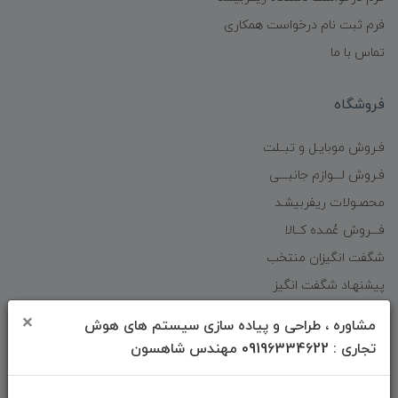
فرم ثبت نام درخواست همکاری
تماس با ما
فروشگاه
فـروش موبایـل و تبــلت
فـروش لـــوازم جانبـــی
محصـولات ریفربیشـد
فـــروش عُمـده کــالا
شگفت انگیزان منتخب
پیشنهـاد شگفت انگیز
دانلود اپلیکیشن فروشگاه
×
مشاوره ، طراحی و پیاده سازی سیستم های هوش
تجاری : 09196334622 مهندس شاهسون
دسترسی سریع