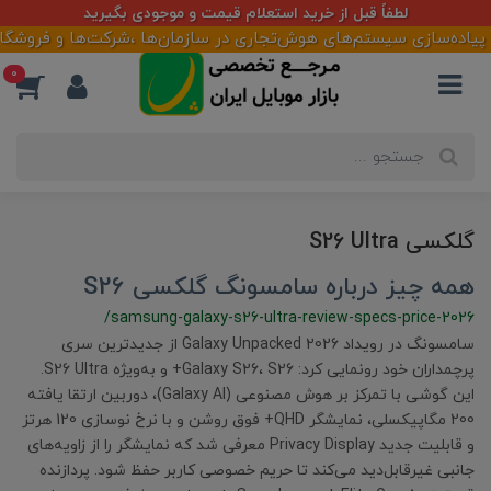
لطفاً قبل از خرید استعلام قیمت و موجودی بگیرید
 پیاده‌سازی سیستم‌های هوش‌تجاری در سازمان‌ها ،شرکت‌ها و فروشگاهه
0
گلکسی S26 Ultra
همه چیز درباره سامسونگ گلکسی S26
/samsung-galaxy-s26-ultra-review-specs-price-2026
سامسونگ در رویداد Galaxy Unpacked 2026 از جدیدترین سری
پرچمداران خود رونمایی کرد: Galaxy S26، S26+ و به‌ویژه S26 Ultra.
این گوشی با تمرکز بر هوش مصنوعی (Galaxy AI)، دوربین ارتقا یافته
200 مگاپیکسلی، نمایشگر QHD+ فوق روشن و با نرخ نوسازی 120 هرتز
و قابلیت جدید Privacy Display معرفی شد که نمایشگر را از زاویه‌های
جانبی غیرقابل‌دید می‌کند تا حریم خصوصی کاربر حفظ شود. پردازنده