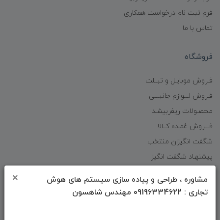
فرم ثبت نام درخواست همکاری
تماس با ما
فروشگاه
فـروش موبایـل و تبــلت
فـروش لـــوازم جانبـــی
محصـولات ریفربیشـد
فـــروش عُمـده کــالا
شگفت انگیزان منتخب
پیشنهـاد شگفت انگیز
دانلود اپلیکیشن فروشگاه
×
مشاوره ، طراحی و پیاده سازی سیستم های هوش
تجاری : 09196334622 مهندس شاهسون
دسترسی سریع