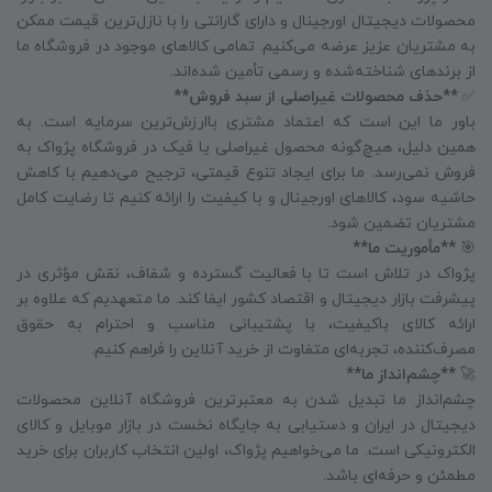
محصولات دیجیتال اورجینال و دارای گارانتی را با نازل‌ترین قیمت ممکن
به مشتریان عزیز عرضه می‌کنیم. تمامی کالاهای موجود در فروشگاه ما
از برندهای شناخته‌شده و رسمی تأمین شده‌اند.
✅
**حذف محصولات غیراصلی از سبد فروش**
باور ما این است که اعتماد مشتری باارزش‌ترین سرمایه است. به
همین دلیل، هیچ‌گونه محصول غیراصلی یا فیک در فروشگاه پژواک به
فروش نمی‌رسد. ما برای ایجاد تنوع قیمتی، ترجیح می‌دهیم با کاهش
حاشیه سود، کالاهای اورجینال و با کیفیت را ارائه کنیم تا رضایت کامل
مشتریان تضمین شود.
🎯
**مأموریت ما**
پژواک در تلاش است تا با فعالیت گسترده و شفاف، نقش مؤثری در
پیشرفت بازار دیجیتال و اقتصاد کشور ایفا کند. ما متعهدیم که علاوه بر
ارائه کالای باکیفیت، با پشتیبانی مناسب و احترام به حقوق
مصرف‌کننده، تجربه‌ای متفاوت از خرید آنلاین را فراهم کنیم.
🚀
**چشم‌انداز ما**
چشم‌انداز ما تبدیل شدن به معتبرترین فروشگاه آنلاین محصولات
دیجیتال در ایران و دستیابی به جایگاه نخست در بازار موبایل و کالای
الکترونیکی است. ما می‌خواهیم پژواک، اولین انتخاب کاربران برای خرید
مطمئن و حرفه‌ای باشد.