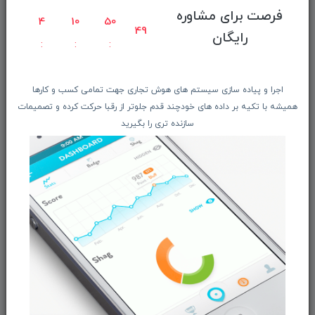
صفحه ابتدایی سایت
فرصت برای مشاوره
4
10
50
راهنمای ثبت سفارش
48
رایگان
معرفـــی همکــاران
حــــریم خصوصـی
اجرا و پیاده سازی سیستم های هوش تجاری جهت تمامی کسب و کارها
ویتریــن فروشگـــاه
همیشه با تکیه بر داده های خودچند قدم جلوتر از رقبا حرکت کرده و تصمیمات
درباره ما بیشتر بدانید
سازنده تری را بگیرید
اخبار فناوری اطلاعات
پیگیری مرسوله پستی
دعوت به همکاری
از تخفیف‌ها و جدیدترین‌های فروشگاه ما باخبر شوید:
ثبت‌نام
ما را در شبکه‌های اجتماعی دنبال کنید: