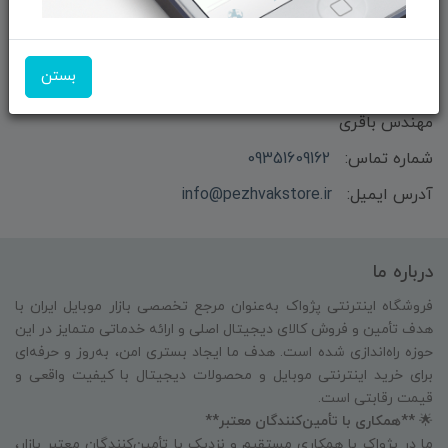
بستن
بازرگانی و فروش محصولات MSI ماتریکس - جناب آقای
مهندس باقری
شماره تماس:
09351609162
آدرس ایمیل:
info@pezhvakstore.ir
درباره ما
فروشگاه اینترنتی پژواک به‌عنوان مرجع تخصصی بازار موبایل ایران با
هدف تأمین و فروش کالای دیجیتال اصلی و ارائه خدماتی متمایز در این
حوزه راه‌اندازی شده است. هدف ما ایجاد بستری امن، به‌روز و حرفه‌ای
برای خرید اینترنتی موبایل و محصولات دیجیتال با کیفیت واقعی و
قیمت رقابتی است.
🌟
**همکاری با تأمین‌کنندگان معتبر**
ما در پژواک با همکاری مستقیم و نزدیک با تأمین‌کنندگان معتبر بازار،