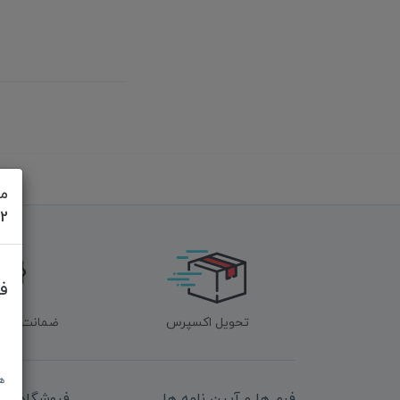
مش
622
ف
تحویل اکسپرس
ضمانت اصل‌ب
ه
فرم ها و آیین نامه ها
فروشگاه