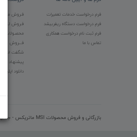
فرم درخواست خدمات تعمیرات
فـروش موبایـل
فرم درخواست دستگاه ریفربیشد
فـروش لـــوازم
فرم ثبت نام درخواست همکاری
محصـولات ریف
تماس با ما
فـــروش عُمـده 
شگفت انگیزا
پیشنهـاد شگف
دانلود اپلیکی
بازرگانی و فروش محصولات MSI ماتریکس - جناب آقای مهندس باقری