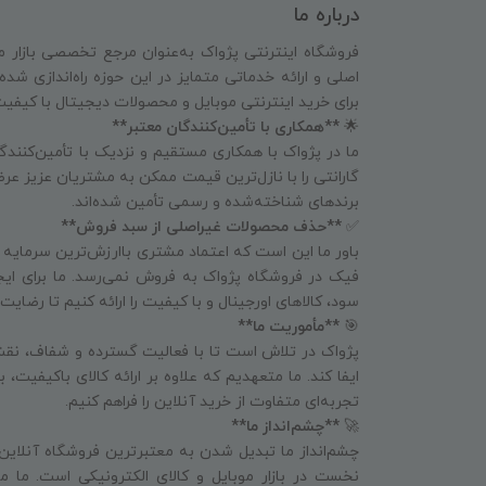
درباره ما
فروشگاه اینترنتی پژواک به‌عنوان مرجع تخصصی بازار م
اصلی و ارائه خدماتی متمایز در این حوزه راه‌اندازی شد
برای خرید اینترنتی موبایل و محصولات دیجیتال با کیفی
🌟
**همکاری با تأمین‌کنندگان معتبر**
ما در پژواک با همکاری مستقیم و نزدیک با تأمین‌کنندگا
گارانتی را با نازل‌ترین قیمت ممکن به مشتریان عزیز عرض
برندهای شناخته‌شده و رسمی تأمین شده‌اند.
✅
**حذف محصولات غیراصلی از سبد فروش**
باور ما این است که اعتماد مشتری باارزش‌ترین سرمایه
فیک در فروشگاه پژواک به فروش نمی‌رسد. ما برای ای
سود، کالاهای اورجینال و با کیفیت را ارائه کنیم تا رض
🎯
**مأموریت ما**
پژواک در تلاش است تا با فعالیت گسترده و شفاف، نقش
ایفا کند. ما متعهدیم که علاوه بر ارائه کالای باکیفیت،
تجربه‌ای متفاوت از خرید آنلاین را فراهم کنیم.
🚀
**چشم‌انداز ما**
چشم‌انداز ما تبدیل شدن به معتبرترین فروشگاه آنلاین
نخست در بازار موبایل و کالای الکترونیکی است. ما می