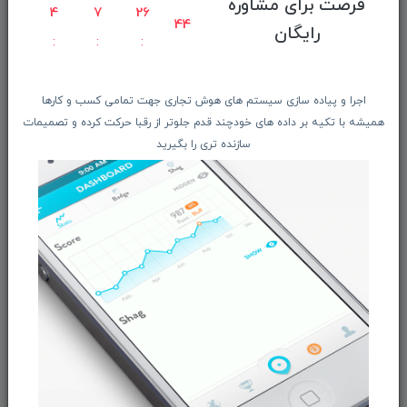
فرصت برای مشاوره
راهنمای ثبت سفارش
4
7
26
44
رایگان
معرفـــی همکــاران
حــــریم خصوصـی
ویتریــن فروشگـــاه
اجرا و پیاده سازی سیستم های هوش تجاری جهت تمامی کسب و کارها
درباره ما بیشتر بدانید
همیشه با تکیه بر داده های خودچند قدم جلوتر از رقبا حرکت کرده و تصمیمات
سازنده تری را بگیرید
اخبار فناوری اطلاعات
پیگیری مرسوله پستی
دعوت به همکاری
از تخفیف‌ها و جدیدترین‌های فروشگاه ما باخبر شوید:
ثبت‌نام
ما را در شبکه‌های اجتماعی دنبال کنید: