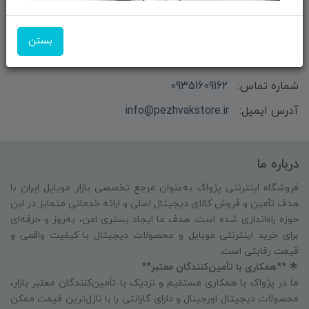
بستن
بازرگانی و فروش محصولات MSI ماتریکس - جناب آقای
مهندس باقری
شماره تماس:
09351609162
آدرس ایمیل:
info@pezhvakstore.ir
درباره ما
فروشگاه اینترنتی پژواک به‌عنوان مرجع تخصصی بازار موبایل ایران با
هدف تأمین و فروش کالای دیجیتال اصلی و ارائه خدماتی متمایز در این
حوزه راه‌اندازی شده است. هدف ما ایجاد بستری امن، به‌روز و حرفه‌ای
برای خرید اینترنتی موبایل و محصولات دیجیتال با کیفیت واقعی و
قیمت رقابتی است.
🌟
**همکاری با تأمین‌کنندگان معتبر**
ما در پژواک با همکاری مستقیم و نزدیک با تأمین‌کنندگان معتبر بازار،
محصولات دیجیتال اورجینال و دارای گارانتی را با نازل‌ترین قیمت ممکن