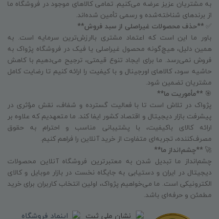
به مشتریان عزیز عرضه می‌کنیم. تمامی کالاهای موجود در فروشگاه ما
از برندهای شناخته‌شده و رسمی تأمین شده‌اند.
✅
**حذف محصولات غیراصلی از سبد فروش**
باور ما این است که اعتماد مشتری باارزش‌ترین سرمایه است. به
همین دلیل، هیچ‌گونه محصول غیراصلی یا فیک در فروشگاه پژواک به
فروش نمی‌رسد. ما برای ایجاد تنوع قیمتی، ترجیح می‌دهیم با کاهش
حاشیه سود، کالاهای اورجینال و با کیفیت را ارائه کنیم تا رضایت کامل
مشتریان تضمین شود.
🎯
**مأموریت ما**
پژواک در تلاش است تا با فعالیت گسترده و شفاف، نقش مؤثری در
پیشرفت بازار دیجیتال و اقتصاد کشور ایفا کند. ما متعهدیم که علاوه بر
ارائه کالای باکیفیت، با پشتیبانی مناسب و احترام به حقوق
مصرف‌کننده، تجربه‌ای متفاوت از خرید آنلاین را فراهم کنیم.
🚀
**چشم‌انداز ما**
چشم‌انداز ما تبدیل شدن به معتبرترین فروشگاه آنلاین محصولات
دیجیتال در ایران و دستیابی به جایگاه نخست در بازار موبایل و کالای
الکترونیکی است. ما می‌خواهیم پژواک، اولین انتخاب کاربران برای خرید
مطمئن و حرفه‌ای باشد.