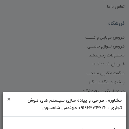
تماس با ما
فروشگاه
فـروش موبایـل و تبــلت
فـروش لـــوازم جانبـــی
محصـولات ریفربیشـد
فـــروش عُمـده کــالا
شگفت انگیزان منتخب
پیشنهـاد شگفت انگیز
دانلود اپلیکیشن فروشگاه
×
مشاوره ، طراحی و پیاده سازی سیستم های هوش
تجاری : 09196334622 مهندس شاهسون
دسترسی سریع
صفحه ابتدایی سایت