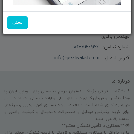
بستن
بازرگانی و فروش محصولات MSI ماتریکس - جناب آقای
مهندس باقری
شماره تماس:
09351609162
آدرس ایمیل:
info@pezhvakstore.ir
درباره ما
فروشگاه اینترنتی پژواک به‌عنوان مرجع تخصصی بازار موبایل ایران با
هدف تأمین و فروش کالای دیجیتال اصلی و ارائه خدماتی متمایز در این
حوزه راه‌اندازی شده است. هدف ما ایجاد بستری امن، به‌روز و حرفه‌ای
برای خرید اینترنتی موبایل و محصولات دیجیتال با کیفیت واقعی و
قیمت رقابتی است.
🌟
**همکاری با تأمین‌کنندگان معتبر**
ما در پژواک با همکاری مستقیم و نزدیک با تأمین‌کنندگان معتبر بازار،