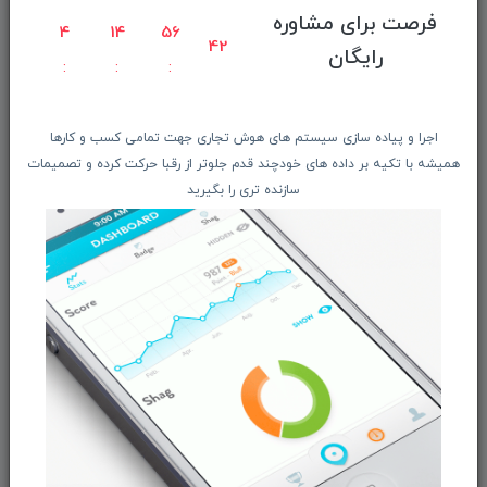
صفحه ابتدایی سایت
فرصت برای مشاوره
4
14
56
راهنمای ثبت سفارش
42
رایگان
معرفـــی همکــاران
حــــریم خصوصـی
اجرا و پیاده سازی سیستم های هوش تجاری جهت تمامی کسب و کارها
ویتریــن فروشگـــاه
همیشه با تکیه بر داده های خودچند قدم جلوتر از رقبا حرکت کرده و تصمیمات
درباره ما بیشتر بدانید
سازنده تری را بگیرید
اخبار فناوری اطلاعات
پیگیری مرسوله پستی
دعوت به همکاری
از تخفیف‌ها و جدیدترین‌های فروشگاه ما باخبر شوید:
ثبت‌نام
ما را در شبکه‌های اجتماعی دنبال کنید: