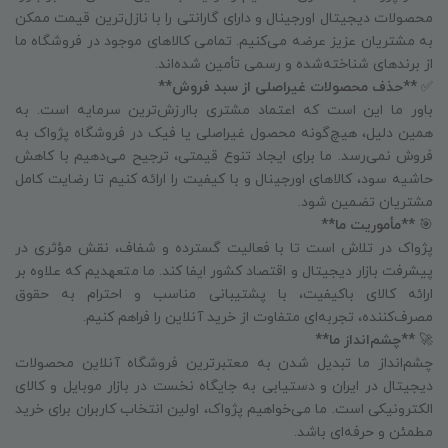
محصولات دیجیتال اورجینال و دارای گارانتی را با نازل‌ترین قیمت ممکن
به مشتریان عزیز عرضه می‌کنیم. تمامی کالاهای موجود در فروشگاه ما
از برندهای شناخته‌شده و رسمی تأمین شده‌اند.
✅
**حذف محصولات غیراصلی از سبد فروش**
باور ما این است که اعتماد مشتری باارزش‌ترین سرمایه است. به
همین دلیل، هیچ‌گونه محصول غیراصلی یا فیک در فروشگاه پژواک به
فروش نمی‌رسد. ما برای ایجاد تنوع قیمتی، ترجیح می‌دهیم با کاهش
حاشیه سود، کالاهای اورجینال و با کیفیت را ارائه کنیم تا رضایت کامل
مشتریان تضمین شود.
🎯
**مأموریت ما**
پژواک در تلاش است تا با فعالیت گسترده و شفاف، نقش مؤثری در
پیشرفت بازار دیجیتال و اقتصاد کشور ایفا کند. ما متعهدیم که علاوه بر
ارائه کالای باکیفیت، با پشتیبانی مناسب و احترام به حقوق
مصرف‌کننده، تجربه‌ای متفاوت از خرید آنلاین را فراهم کنیم.
🚀
**چشم‌انداز ما**
چشم‌انداز ما تبدیل شدن به معتبرترین فروشگاه آنلاین محصولات
دیجیتال در ایران و دستیابی به جایگاه نخست در بازار موبایل و کالای
الکترونیکی است. ما می‌خواهیم پژواک، اولین انتخاب کاربران برای خرید
مطمئن و حرفه‌ای باشد.