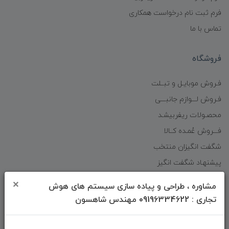
فرم ثبت نام درخواست همکاری
تماس با ما
فروشگاه
فـروش موبایـل و تبــلت
فـروش لـــوازم جانبـــی
محصـولات ریفربیشـد
فـــروش عُمـده کــالا
شگفت انگیزان منتخب
پیشنهـاد شگفت انگیز
دانلود اپلیکیشن فروشگاه
×
مشاوره ، طراحی و پیاده سازی سیستم های هوش
تجاری : 09196334622 مهندس شاهسون
دسترسی سریع