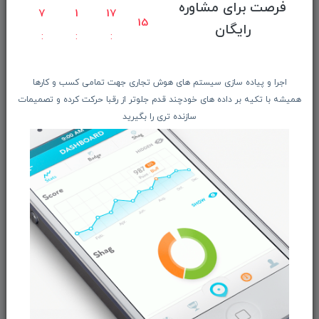
فرصت برای مشاوره
راهنمای ثبت سفارش
7
1
17
14
رایگان
معرفـــی همکــاران
حــــریم خصوصـی
ویتریــن فروشگـــاه
اجرا و پیاده سازی سیستم های هوش تجاری جهت تمامی کسب و کارها
درباره ما بیشتر بدانید
همیشه با تکیه بر داده های خودچند قدم جلوتر از رقبا حرکت کرده و تصمیمات
سازنده تری را بگیرید
اخبار فناوری اطلاعات
پیگیری مرسوله پستی
دعوت به همکاری
از تخفیف‌ها و جدیدترین‌های فروشگاه ما باخبر شوید:
ثبت‌نام
ما را در شبکه‌های اجتماعی دنبال کنید: