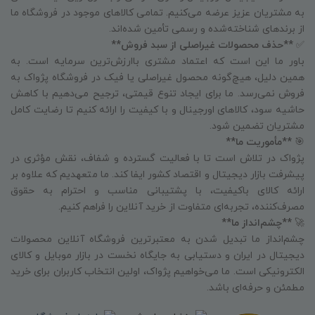
به مشتریان عزیز عرضه می‌کنیم. تمامی کالاهای موجود در فروشگاه ما
از برندهای شناخته‌شده و رسمی تأمین شده‌اند.
✅
**حذف محصولات غیراصلی از سبد فروش**
باور ما این است که اعتماد مشتری باارزش‌ترین سرمایه است. به
همین دلیل، هیچ‌گونه محصول غیراصلی یا فیک در فروشگاه پژواک به
فروش نمی‌رسد. ما برای ایجاد تنوع قیمتی، ترجیح می‌دهیم با کاهش
حاشیه سود، کالاهای اورجینال و با کیفیت را ارائه کنیم تا رضایت کامل
مشتریان تضمین شود.
🎯
**مأموریت ما**
پژواک در تلاش است تا با فعالیت گسترده و شفاف، نقش مؤثری در
پیشرفت بازار دیجیتال و اقتصاد کشور ایفا کند. ما متعهدیم که علاوه بر
ارائه کالای باکیفیت، با پشتیبانی مناسب و احترام به حقوق
مصرف‌کننده، تجربه‌ای متفاوت از خرید آنلاین را فراهم کنیم.
🚀
**چشم‌انداز ما**
چشم‌انداز ما تبدیل شدن به معتبرترین فروشگاه آنلاین محصولات
دیجیتال در ایران و دستیابی به جایگاه نخست در بازار موبایل و کالای
الکترونیکی است. ما می‌خواهیم پژواک، اولین انتخاب کاربران برای خرید
مطمئن و حرفه‌ای باشد.