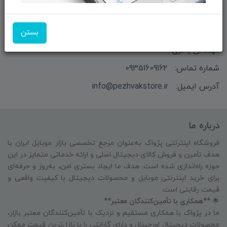
بستن
بازرگانی و فروش محصولات MSI ماتریکس - جناب آقای
مهندس باقری
شماره تماس:
09351609162
آدرس ایمیل:
info@pezhvakstore.ir
درباره ما
فروشگاه اینترنتی پژواک به‌عنوان مرجع تخصصی بازار موبایل ایران با
هدف تأمین و فروش کالای دیجیتال اصلی و ارائه خدماتی متمایز در این
حوزه راه‌اندازی شده است. هدف ما ایجاد بستری امن، به‌روز و حرفه‌ای
برای خرید اینترنتی موبایل و محصولات دیجیتال با کیفیت واقعی و
قیمت رقابتی است.
🌟
**همکاری با تأمین‌کنندگان معتبر**
ما در پژواک با همکاری مستقیم و نزدیک با تأمین‌کنندگان معتبر بازار،
محصولات دیجیتال اورجینال و دارای گارانتی را با نازل‌ترین قیمت ممکن