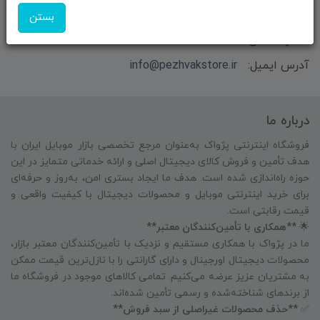
مهندس باقری
بستن
شماره تماس:
09351609162
آدرس ایمیل:
info@pezhvakstore.ir
درباره ما
فروشگاه اینترنتی پژواک به‌عنوان مرجع تخصصی بازار موبایل ایران با
هدف تأمین و فروش کالای دیجیتال اصلی و ارائه خدماتی متمایز در این
حوزه راه‌اندازی شده است. هدف ما ایجاد بستری امن، به‌روز و حرفه‌ای
برای خرید اینترنتی موبایل و محصولات دیجیتال با کیفیت واقعی و
قیمت رقابتی است.
🌟
**همکاری با تأمین‌کنندگان معتبر**
ما در پژواک با همکاری مستقیم و نزدیک با تأمین‌کنندگان معتبر بازار،
محصولات دیجیتال اورجینال و دارای گارانتی را با نازل‌ترین قیمت ممکن
به مشتریان عزیز عرضه می‌کنیم. تمامی کالاهای موجود در فروشگاه ما
از برندهای شناخته‌شده و رسمی تأمین شده‌اند.
✅
**حذف محصولات غیراصلی از سبد فروش**