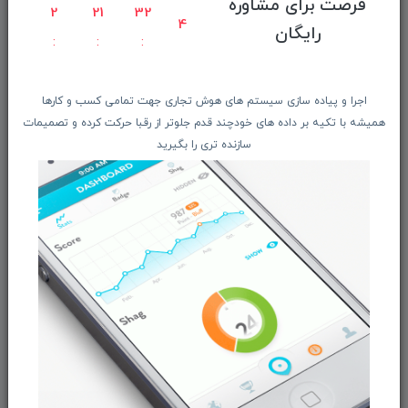
فرصت برای مشاوره
راهنمای ثبت سفارش
2
21
32
4
رایگان
معرفـــی همکــاران
حــــریم خصوصـی
ویتریــن فروشگـــاه
اجرا و پیاده سازی سیستم های هوش تجاری جهت تمامی کسب و کارها
درباره ما بیشتر بدانید
همیشه با تکیه بر داده های خودچند قدم جلوتر از رقبا حرکت کرده و تصمیمات
سازنده تری را بگیرید
اخبار فناوری اطلاعات
پیگیری مرسوله پستی
دعوت به همکاری
از تخفیف‌ها و جدیدترین‌های فروشگاه ما باخبر شوید:
ثبت‌نام
ما را در شبکه‌های اجتماعی دنبال کنید: