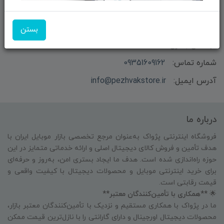
بستن
بازرگانی و فروش محصولات MSI ماتریکس - جناب آقای
مهندس باقری
شماره تماس:
09351609162
آدرس ایمیل:
info@pezhvakstore.ir
درباره ما
فروشگاه اینترنتی پژواک به‌عنوان مرجع تخصصی بازار موبایل ایران با
هدف تأمین و فروش کالای دیجیتال اصلی و ارائه خدماتی متمایز در این
حوزه راه‌اندازی شده است. هدف ما ایجاد بستری امن، به‌روز و حرفه‌ای
برای خرید اینترنتی موبایل و محصولات دیجیتال با کیفیت واقعی و
قیمت رقابتی است.
🌟
**همکاری با تأمین‌کنندگان معتبر**
ما در پژواک با همکاری مستقیم و نزدیک با تأمین‌کنندگان معتبر بازار،
محصولات دیجیتال اورجینال و دارای گارانتی را با نازل‌ترین قیمت ممکن