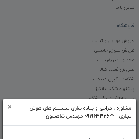
تماس با ما
فروشگاه
فـروش موبایـل و تبــلت
فـروش لـــوازم جانبـــی
محصـولات ریفربیشـد
فـــروش عُمـده کــالا
شگفت انگیزان منتخب
پیشنهـاد شگفت انگیز
دانلود اپلیکیشن فروشگاه
×
مشاوره ، طراحی و پیاده سازی سیستم های هوش
تجاری : 09196334622 مهندس شاهسون
دسترسی سریع
صفحه ابتدایی سایت