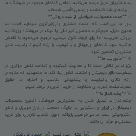
به مشتریان عزیز عرضه می‌کنیم. تمامی کالاهای موجود در فروشگاه ما
از برندهای شناخته‌شده و رسمی تأمین شده‌اند.
✅
**حذف محصولات غیراصلی از سبد فروش**
باور ما این است که اعتماد مشتری باارزش‌ترین سرمایه است. به
همین دلیل، هیچ‌گونه محصول غیراصلی یا فیک در فروشگاه پژواک به
فروش نمی‌رسد. ما برای ایجاد تنوع قیمتی، ترجیح می‌دهیم با کاهش
حاشیه سود، کالاهای اورجینال و با کیفیت را ارائه کنیم تا رضایت کامل
مشتریان تضمین شود.
🎯
**مأموریت ما**
پژواک در تلاش است تا با فعالیت گسترده و شفاف، نقش مؤثری در
پیشرفت بازار دیجیتال و اقتصاد کشور ایفا کند. ما متعهدیم که علاوه بر
ارائه کالای باکیفیت، با پشتیبانی مناسب و احترام به حقوق
مصرف‌کننده، تجربه‌ای متفاوت از خرید آنلاین را فراهم کنیم.
🚀
**چشم‌انداز ما**
چشم‌انداز ما تبدیل شدن به معتبرترین فروشگاه آنلاین محصولات
دیجیتال در ایران و دستیابی به جایگاه نخست در بازار موبایل و کالای
الکترونیکی است. ما می‌خواهیم پژواک، اولین انتخاب کاربران برای خرید
مطمئن و حرفه‌ای باشد.