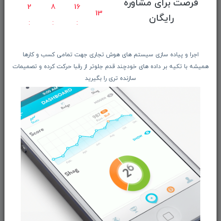
فرصت برای مشاوره
راهنمای ثبت سفارش
2
8
16
12
رایگان
معرفـــی همکــاران
حــــریم خصوصـی
ویتریــن فروشگـــاه
اجرا و پیاده سازی سیستم های هوش تجاری جهت تمامی کسب و کارها
درباره ما بیشتر بدانید
همیشه با تکیه بر داده های خودچند قدم جلوتر از رقبا حرکت کرده و تصمیمات
سازنده تری را بگیرید
اخبار فناوری اطلاعات
پیگیری مرسوله پستی
دعوت به همکاری
از تخفیف‌ها و جدیدترین‌های فروشگاه ما باخبر شوید:
ثبت‌نام
ما را در شبکه‌های اجتماعی دنبال کنید: