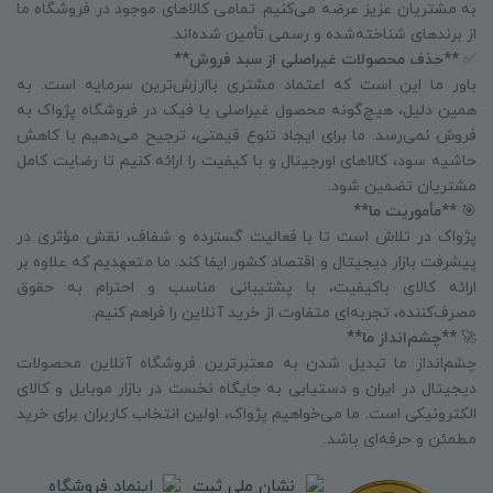
به مشتریان عزیز عرضه می‌کنیم. تمامی کالاهای موجود در فروشگاه ما
از برندهای شناخته‌شده و رسمی تأمین شده‌اند.
✅
**حذف محصولات غیراصلی از سبد فروش**
باور ما این است که اعتماد مشتری باارزش‌ترین سرمایه است. به
همین دلیل، هیچ‌گونه محصول غیراصلی یا فیک در فروشگاه پژواک به
فروش نمی‌رسد. ما برای ایجاد تنوع قیمتی، ترجیح می‌دهیم با کاهش
حاشیه سود، کالاهای اورجینال و با کیفیت را ارائه کنیم تا رضایت کامل
مشتریان تضمین شود.
🎯
**مأموریت ما**
پژواک در تلاش است تا با فعالیت گسترده و شفاف، نقش مؤثری در
پیشرفت بازار دیجیتال و اقتصاد کشور ایفا کند. ما متعهدیم که علاوه بر
ارائه کالای باکیفیت، با پشتیبانی مناسب و احترام به حقوق
مصرف‌کننده، تجربه‌ای متفاوت از خرید آنلاین را فراهم کنیم.
🚀
**چشم‌انداز ما**
چشم‌انداز ما تبدیل شدن به معتبرترین فروشگاه آنلاین محصولات
دیجیتال در ایران و دستیابی به جایگاه نخست در بازار موبایل و کالای
الکترونیکی است. ما می‌خواهیم پژواک، اولین انتخاب کاربران برای خرید
مطمئن و حرفه‌ای باشد.