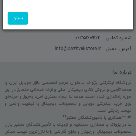
بستن
بازرگانی و فروش محصولات MSI ماتریکس - جناب آقای
مهندس باقری
شماره تماس:
09351609162
آدرس ایمیل:
info@pezhvakstore.ir
درباره ما
فروشگاه اینترنتی پژواک به‌عنوان مرجع تخصصی بازار موبایل ایران با
هدف تأمین و فروش کالای دیجیتال اصلی و ارائه خدماتی متمایز در این
حوزه راه‌اندازی شده است. هدف ما ایجاد بستری امن، به‌روز و حرفه‌ای
برای خرید اینترنتی موبایل و محصولات دیجیتال با کیفیت واقعی و
قیمت رقابتی است.
🌟
**همکاری با تأمین‌کنندگان معتبر**
ما در پژواک با همکاری مستقیم و نزدیک با تأمین‌کنندگان معتبر بازار،
محصولات دیجیتال اورجینال و دارای گارانتی را با نازل‌ترین قیمت ممکن