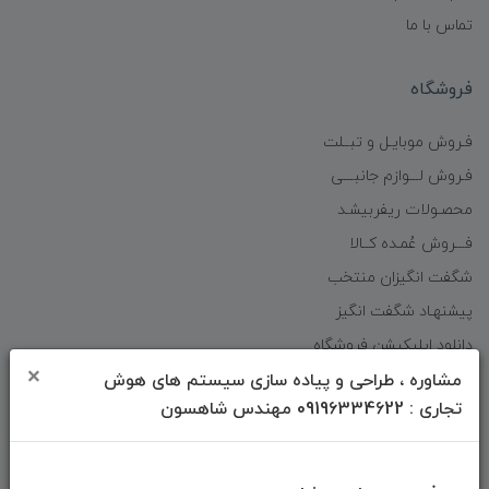
تماس با ما
فروشگاه
فـروش موبایـل و تبــلت
فـروش لـــوازم جانبـــی
محصـولات ریفربیشـد
فـــروش عُمـده کــالا
شگفت انگیزان منتخب
پیشنهـاد شگفت انگیز
دانلود اپلیکیشن فروشگاه
×
مشاوره ، طراحی و پیاده سازی سیستم های هوش
تجاری : 09196334622 مهندس شاهسون
دسترسی سریع
صفحه ابتدایی سایت