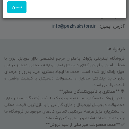
مهندس باقری
بستن
شماره تماس:
09351609162
آدرس ایمیل:
info@pezhvakstore.ir
درباره ما
فروشگاه اینترنتی پژواک به‌عنوان مرجع تخصصی بازار موبایل ایران با
هدف تأمین و فروش کالای دیجیتال اصلی و ارائه خدماتی متمایز در این
حوزه راه‌اندازی شده است. هدف ما ایجاد بستری امن، به‌روز و حرفه‌ای
برای خرید اینترنتی موبایل و محصولات دیجیتال با کیفیت واقعی و
قیمت رقابتی است.
🌟
**همکاری با تأمین‌کنندگان معتبر**
ما در پژواک با همکاری مستقیم و نزدیک با تأمین‌کنندگان معتبر بازار،
محصولات دیجیتال اورجینال و دارای گارانتی را با نازل‌ترین قیمت ممکن
به مشتریان عزیز عرضه می‌کنیم. تمامی کالاهای موجود در فروشگاه ما
از برندهای شناخته‌شده و رسمی تأمین شده‌اند.
✅
**حذف محصولات غیراصلی از سبد فروش**