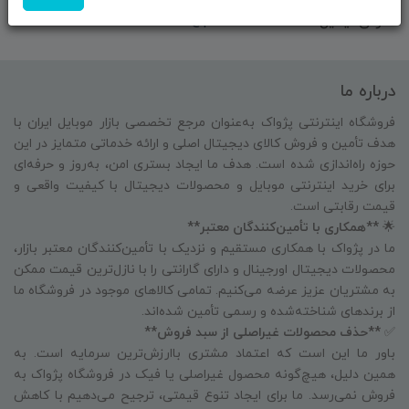
آدرس ایمیل:
info@pezhvakstore.ir
درباره ما
فروشگاه اینترنتی پژواک به‌عنوان مرجع تخصصی بازار موبایل ایران با
هدف تأمین و فروش کالای دیجیتال اصلی و ارائه خدماتی متمایز در این
حوزه راه‌اندازی شده است. هدف ما ایجاد بستری امن، به‌روز و حرفه‌ای
برای خرید اینترنتی موبایل و محصولات دیجیتال با کیفیت واقعی و
قیمت رقابتی است.
🌟
**همکاری با تأمین‌کنندگان معتبر**
ما در پژواک با همکاری مستقیم و نزدیک با تأمین‌کنندگان معتبر بازار،
محصولات دیجیتال اورجینال و دارای گارانتی را با نازل‌ترین قیمت ممکن
به مشتریان عزیز عرضه می‌کنیم. تمامی کالاهای موجود در فروشگاه ما
از برندهای شناخته‌شده و رسمی تأمین شده‌اند.
✅
**حذف محصولات غیراصلی از سبد فروش**
باور ما این است که اعتماد مشتری باارزش‌ترین سرمایه است. به
همین دلیل، هیچ‌گونه محصول غیراصلی یا فیک در فروشگاه پژواک به
فروش نمی‌رسد. ما برای ایجاد تنوع قیمتی، ترجیح می‌دهیم با کاهش