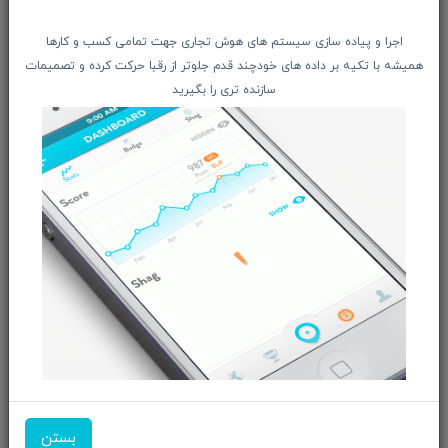
اخبار فناوری اطلاعات
اجرا و پیاده سازی سیستم های هوش تجاری جهت تمامی کسب و کارها
پیگیری مرسوله پستی
همیشه با تکیه بر داده های خودچند قدم جلوتر از رقبا حرکت کرده و تصمیمات
دعوت به همکاری
سازنده تری را بگیرید
از تخفیف‌ها و جدیدترین‌های فروشگاه ما باخبر شوید:
ثبت‌نام
ما را در شبکه‌های اجتماعی دنبال کنید:
بازرگانی و فروش محصولات MSI ماتریکس - جناب آقای
مهندس باقری
شماره تماس:
09351609162
بستن