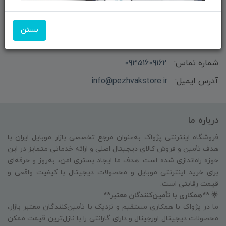
بستن
بازرگانی و فروش محصولات MSI ماتریکس - جناب آقای
مهندس باقری
شماره تماس:
09351609162
آدرس ایمیل:
info@pezhvakstore.ir
درباره ما
فروشگاه اینترنتی پژواک به‌عنوان مرجع تخصصی بازار موبایل ایران با
هدف تأمین و فروش کالای دیجیتال اصلی و ارائه خدماتی متمایز در این
حوزه راه‌اندازی شده است. هدف ما ایجاد بستری امن، به‌روز و حرفه‌ای
برای خرید اینترنتی موبایل و محصولات دیجیتال با کیفیت واقعی و
قیمت رقابتی است.
🌟
**همکاری با تأمین‌کنندگان معتبر**
ما در پژواک با همکاری مستقیم و نزدیک با تأمین‌کنندگان معتبر بازار،
محصولات دیجیتال اورجینال و دارای گارانتی را با نازل‌ترین قیمت ممکن