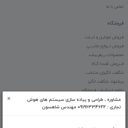
تماس با ما
فروشگاه
فـروش موبایـل و تبــلت
فـروش لـــوازم جانبـــی
محصـولات ریفربیشـد
فـــروش عُمـده کــالا
شگفت انگیزان منتخب
پیشنهـاد شگفت انگیز
دانلود اپلیکیشن فروشگاه
×
مشاوره ، طراحی و پیاده سازی سیستم های هوش
تجاری : 09196334622 مهندس شاهسون
دسترسی سریع
صفحه ابتدایی سایت