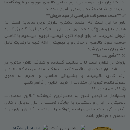
به مشتریان عزیز عرضه می‌کنیم. تمامی کالاهای موجود در فروشگاه ما
از برندهای شناخته‌شده و رسمی تأمین شده‌اند.
✅
**حذف محصولات غیراصلی از سبد فروش**
باور ما این است که اعتماد مشتری باارزش‌ترین سرمایه است. به
همین دلیل، هیچ‌گونه محصول غیراصلی یا فیک در فروشگاه پژواک به
فروش نمی‌رسد. ما برای ایجاد تنوع قیمتی، ترجیح می‌دهیم با کاهش
حاشیه سود، کالاهای اورجینال و با کیفیت را ارائه کنیم تا رضایت کامل
مشتریان تضمین شود.
🎯
**مأموریت ما**
پژواک در تلاش است تا با فعالیت گسترده و شفاف، نقش مؤثری در
پیشرفت بازار دیجیتال و اقتصاد کشور ایفا کند. ما متعهدیم که علاوه بر
ارائه کالای باکیفیت، با پشتیبانی مناسب و احترام به حقوق
مصرف‌کننده، تجربه‌ای متفاوت از خرید آنلاین را فراهم کنیم.
🚀
**چشم‌انداز ما**
چشم‌انداز ما تبدیل شدن به معتبرترین فروشگاه آنلاین محصولات
دیجیتال در ایران و دستیابی به جایگاه نخست در بازار موبایل و کالای
الکترونیکی است. ما می‌خواهیم پژواک، اولین انتخاب کاربران برای خرید
مطمئن و حرفه‌ای باشد.