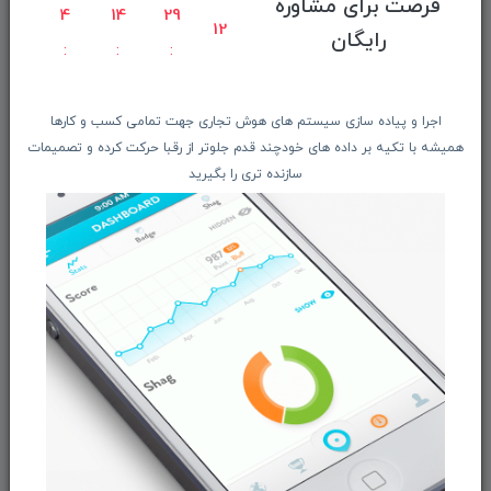
فرصت برای مشاوره
راهنمای ثبت سفارش
4
14
29
12
رایگان
معرفـــی همکــاران
حــــریم خصوصـی
ویتریــن فروشگـــاه
اجرا و پیاده سازی سیستم های هوش تجاری جهت تمامی کسب و کارها
درباره ما بیشتر بدانید
همیشه با تکیه بر داده های خودچند قدم جلوتر از رقبا حرکت کرده و تصمیمات
سازنده تری را بگیرید
اخبار فناوری اطلاعات
پیگیری مرسوله پستی
دعوت به همکاری
از تخفیف‌ها و جدیدترین‌های فروشگاه ما باخبر شوید:
ثبت‌نام
ما را در شبکه‌های اجتماعی دنبال کنید: