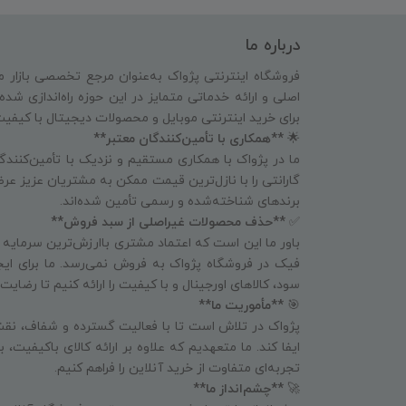
درباره ما
فروشگاه اینترنتی پژواک به‌عنوان مرجع تخصصی بازار م
اصلی و ارائه خدماتی متمایز در این حوزه راه‌اندازی شد
برای خرید اینترنتی موبایل و محصولات دیجیتال با کیفی
🌟
**همکاری با تأمین‌کنندگان معتبر**
ما در پژواک با همکاری مستقیم و نزدیک با تأمین‌کنندگا
گارانتی را با نازل‌ترین قیمت ممکن به مشتریان عزیز عرض
برندهای شناخته‌شده و رسمی تأمین شده‌اند.
✅
**حذف محصولات غیراصلی از سبد فروش**
باور ما این است که اعتماد مشتری باارزش‌ترین سرمایه
فیک در فروشگاه پژواک به فروش نمی‌رسد. ما برای ای
سود، کالاهای اورجینال و با کیفیت را ارائه کنیم تا رض
🎯
**مأموریت ما**
پژواک در تلاش است تا با فعالیت گسترده و شفاف، نقش
ایفا کند. ما متعهدیم که علاوه بر ارائه کالای باکیفیت،
تجربه‌ای متفاوت از خرید آنلاین را فراهم کنیم.
🚀
**چشم‌انداز ما**