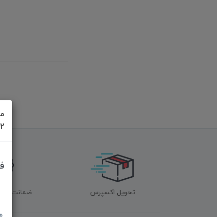
مش
622
ف
تحویل اکسپرس
ضمانت اصل‌ب
ه