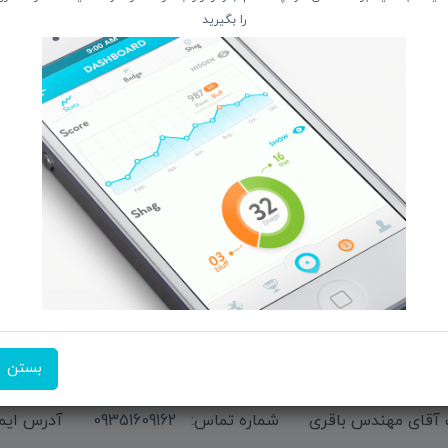
را بگیرید
دسترسی سریع
از 
 و تبــلت
صفحه ابتدایی سایت
 جانبـــی
راهنمای ثبت سفارش
ربیشـد
معرفـــی همکــاران
ما ر
کــالا
حــــریم خصوصـی
ن منتخب
ویتریــن فروشگـــاه
ت انگیز
درباره ما بیشتر بدانید
شن فروشگاه
اخبار فناوری اطلاعات
پیگیری مرسوله پستی
دعوت به همکاری
بستن
شماره تماس:
09351609162
آدرس ایم