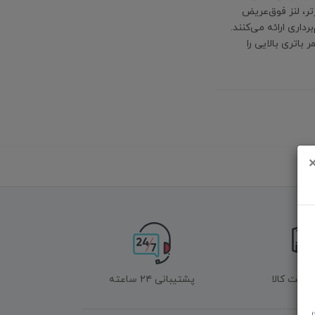
 اصلی 200MP با دیافراگم بازتر، لنز فوق‌عریض
برداری ارائه می‌کنند.
لی‌آمپری با شارژ سریع 60W و شارژ بی‌سیم 25W، عمر باتری بالایی را
زگشت کالا
پشتیبانی ۲۴ ساعته