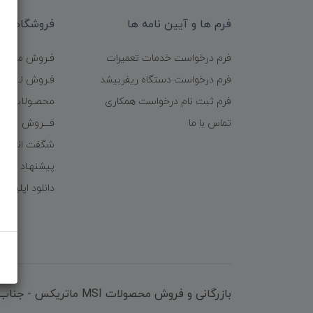
فرم ها و آیین نامه ها
فروشگاه
فرم درخواست خدمات تعمیرات
فـروش موبایـل
فرم درخواست دستگاه ریفربیشد
فـروش لـــوازم
فرم ثبت نام درخواست همکاری
محصـولات ریف
تماس با ما
فـــروش عُمـده 
شگفت انگیزا
پیشنهـاد شگف
دانلود اپلیکی
بازرگانی و فروش محصولات MSI ماتریکس - جناب آقای مهندس باقری