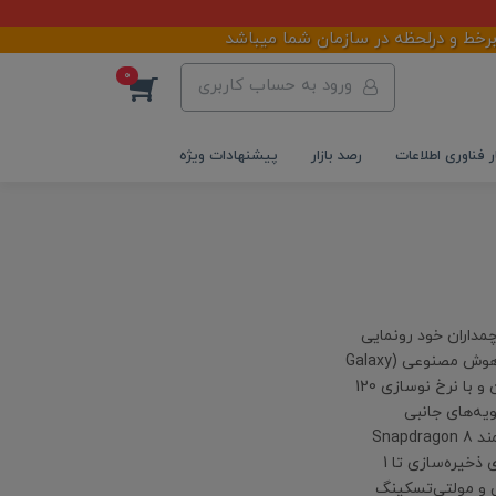
 و درلحظه در سازمان شما میباشد
0
ورود به حساب کاربری
ر فناوری اطلاعات
رصد بازار
پیشنهادات ویژه
از جدیدترین سری پرچمداران خود رونمایی
کرد: Galaxy S26، S26+ و به‌ویژه S26 Ultra. این گوشی با تمرکز بر هوش مصنوعی (Galaxy
AI)، دوربین ارتقا یافته 200 مگاپیکسلی، نمایشگر QHD+ فوق روشن و با نرخ نوسازی 120
گر را از زاویه‌های جانبی
غیرقابل‌دید می‌کند تا حریم خصوصی کاربر حفظ شود. پردازنده قدرتمند Snapdragon 8
Elite Gen 5 با معماری پیشرفته، به همراه رم تا 16 گیگابایت و فضای ذخیره‌سازی تا 1
ی و مولتی‌تسکینگ