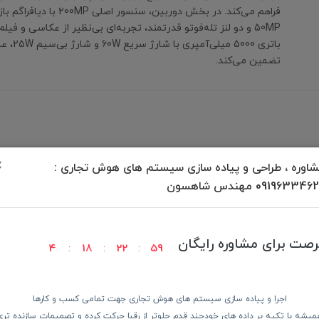
فراهم می‌کند. در بخش دوربین، سنسور
50MP و دو لنز تله‌فوتو قدرتمند، تجربه‌ای بی‌نظیر از عکاسی و فیلم‌
باتری 5000 می
تضمین می‌کند.
×
برگشت به بالا
اوره ، طراحی و پیاده سازی سیستم های هوش تجاری :
09196334 مهندس شاهسون
رصت برای مشاوره رایگان
4
18
22
59
ودن کالا
پرداخت در محل
ضمانت با
اجرا و پیاده سازی سیستم های هوش تجاری جهت تمامی کسب و کارها
میشه با تکیه بر داده های خودچند قدم جلوتر از رقبا حرکت کرده و تصمیمات سازنده تری