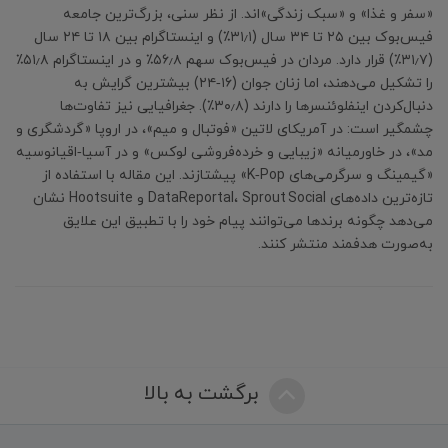
«سفر و غذا» و «سبک زندگی»‌اند. از نظر سنی، بزرگ‌ترین جامعه
فیس‌بوک بین ۲۵ تا ۳۴ سال (۳۱٫۱٪) و اینستاگرام بین ۱۸ تا ۲۴ سال
(۳۱٫۷٪) قرار دارد. مردان در فیس‌بوک سهم ۵۶٫۸٪ و در اینستاگرام ۵۱٫۸٪
را تشکیل می‌دهند، اما زنان جوان (۱۶‑۲۴) بیشترین گرایش به
دنبال‌کردن اینفلوئنسرها را دارند (۳۰٫۸٪). جغرافیایی نیز تفاوت‌ها
چشمگیر است: در آمریکای لاتین «فوتبال و میم»، در اروپا «گردشگری و
مد»، در خاورمیانه «زیبایی و خرده‌فروشی لوکس» و در آسیا‑اقیانوسیه
«گیمینگ و سرگرمی‌های K‑Pop» پیشتازند. این مقاله با استفاده از
تازه‌ترین داده‌های DataReportal، Sprout Social و Hootsuite نشان
می‌دهد چگونه برندها می‌توانند پیام خود را با تطبیق این علایق
به‌صورت هدفمند منتشر کنند.
برگشت به بالا