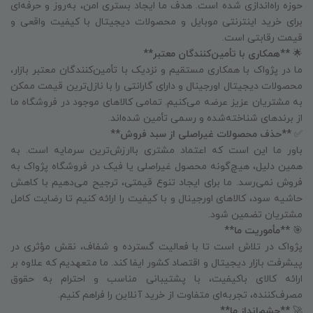
حوزه راه‌اندازی شده است. هدف ما ایجاد بستری امن، به‌روز و حرفه‌ای
برای خرید اینترنتی موبایل و محصولات دیجیتال با کیفیت واقعی و
قیمت رقابتی است.
🌟
**همکاری با تأمین‌کنندگان معتبر**
ما در پژواک با همکاری مستقیم و نزدیک با تأمین‌کنندگان معتبر بازار،
محصولات دیجیتال اورجینال و دارای گارانتی را با نازل‌ترین قیمت ممکن
به مشتریان عزیز عرضه می‌کنیم. تمامی کالاهای موجود در فروشگاه ما
از برندهای شناخته‌شده و رسمی تأمین شده‌اند.
✅
**حذف محصولات غیراصلی از سبد فروش**
باور ما این است که اعتماد مشتری باارزش‌ترین سرمایه است. به
همین دلیل، هیچ‌گونه محصول غیراصلی یا فیک در فروشگاه پژواک به
فروش نمی‌رسد. ما برای ایجاد تنوع قیمتی، ترجیح می‌دهیم با کاهش
حاشیه سود، کالاهای اورجینال و با کیفیت را ارائه کنیم تا رضایت کامل
مشتریان تضمین شود.
🎯
**مأموریت ما**
پژواک در تلاش است تا با فعالیت گسترده و شفاف، نقش مؤثری در
پیشرفت بازار دیجیتال و اقتصاد کشور ایفا کند. ما متعهدیم که علاوه بر
ارائه کالای باکیفیت، با پشتیبانی مناسب و احترام به حقوق
مصرف‌کننده، تجربه‌ای متفاوت از خرید آنلاین را فراهم کنیم.
🚀
**چشم‌انداز ما**