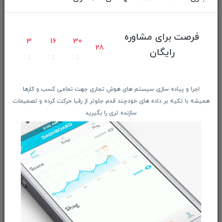
دانلود اپلیکیشن فروشگاه
دسترسی سریع
فرصت برای مشاوره
3
16
30
28
رایگان
صفحه ابتدایی سایت
راهنمای ثبت سفارش
معرفـــی همکــاران
اجرا و پیاده سازی سیستم های هوش تجاری جهت تمامی کسب و کارها
همیشه با تکیه بر داده های خودچند قدم جلوتر از رقبا حرکت کرده و تصمیمات
حــــریم خصوصـی
سازنده تری را بگیرید
ویتریــن فروشگـــاه
درباره ما بیشتر بدانید
اخبار فناوری اطلاعات
پیگیری مرسوله پستی
دعوت به همکاری
از تخفیف‌ها و جدیدترین‌های فروشگاه ما باخبر شوید: