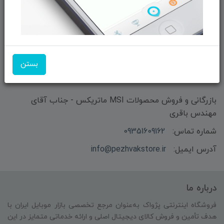
ثبت‌نام
ما را در شبکه‌های اجتماعی دنبال کنید:
بستن
بازرگانی و فروش محصولات MSI ماتریکس - جناب آقای
مهندس باقری
شماره تماس:
09351609162
آدرس ایمیل:
info@pezhvakstore.ir
درباره ما
فروشگاه اینترنتی پژواک به‌عنوان مرجع تخصصی بازار موبایل ایران با
هدف تأمین و فروش کالای دیجیتال اصلی و ارائه خدماتی متمایز در این