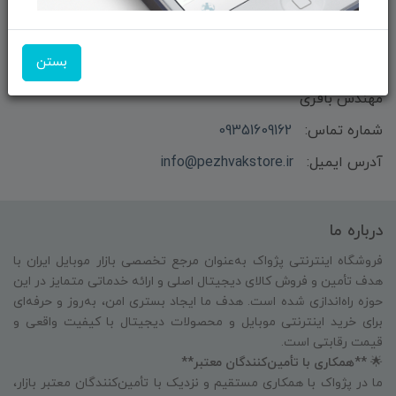
بستن
بازرگانی و فروش محصولات MSI ماتریکس - جناب آقای
مهندس باقری
شماره تماس:
09351609162
آدرس ایمیل:
info@pezhvakstore.ir
درباره ما
فروشگاه اینترنتی پژواک به‌عنوان مرجع تخصصی بازار موبایل ایران با
هدف تأمین و فروش کالای دیجیتال اصلی و ارائه خدماتی متمایز در این
حوزه راه‌اندازی شده است. هدف ما ایجاد بستری امن، به‌روز و حرفه‌ای
برای خرید اینترنتی موبایل و محصولات دیجیتال با کیفیت واقعی و
قیمت رقابتی است.
🌟
**همکاری با تأمین‌کنندگان معتبر**
ما در پژواک با همکاری مستقیم و نزدیک با تأمین‌کنندگان معتبر بازار،