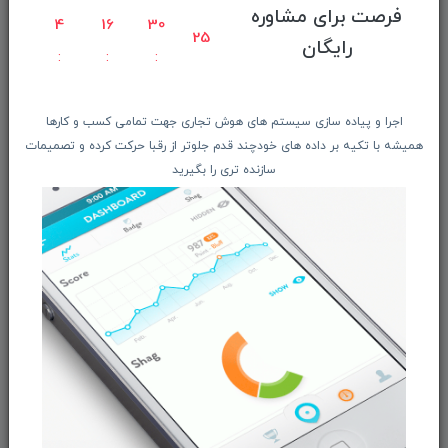
فرصت برای مشاوره
4
16
30
راهنمای ثبت سفارش
24
رایگان
معرفـــی همکــاران
حــــریم خصوصـی
ویتریــن فروشگـــاه
اجرا و پیاده سازی سیستم های هوش تجاری جهت تمامی کسب و کارها
همیشه با تکیه بر داده های خودچند قدم جلوتر از رقبا حرکت کرده و تصمیمات
درباره ما بیشتر بدانید
سازنده تری را بگیرید
اخبار فناوری اطلاعات
پیگیری مرسوله پستی
دعوت به همکاری
از تخفیف‌ها و جدیدترین‌های فروشگاه ما باخبر شوید:
ثبت‌نام
ما را در شبکه‌های اجتماعی دنبال کنید: