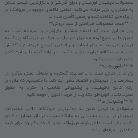
محصولات دیجیتال اورجینال و دارای گارانتی را با نازل‌ترین قیمت ممکن
به مشتریان عزیز عرضه می‌کنیم. تمامی کالاهای موجود در فروشگاه ما
از برندهای شناخته‌شده و رسمی تأمین شده‌اند.
✅
**حذف محصولات غیراصلی از سبد فروش**
باور ما این است که اعتماد مشتری باارزش‌ترین سرمایه است. به
همین دلیل، هیچ‌گونه محصول غیراصلی یا فیک در فروشگاه پژواک به
فروش نمی‌رسد. ما برای ایجاد تنوع قیمتی، ترجیح می‌دهیم با کاهش
حاشیه سود، کالاهای اورجینال و با کیفیت را ارائه کنیم تا رضایت کامل
مشتریان تضمین شود.
🎯
**مأموریت ما**
پژواک در تلاش است تا با فعالیت گسترده و شفاف، نقش مؤثری در
پیشرفت بازار دیجیتال و اقتصاد کشور ایفا کند. ما متعهدیم که علاوه بر
ارائه کالای باکیفیت، با پشتیبانی مناسب و احترام به حقوق
مصرف‌کننده، تجربه‌ای متفاوت از خرید آنلاین را فراهم کنیم.
🚀
**چشم‌انداز ما**
چشم‌انداز ما تبدیل شدن به معتبرترین فروشگاه آنلاین محصولات
دیجیتال در ایران و دستیابی به جایگاه نخست در بازار موبایل و کالای
الکترونیکی است. ما می‌خواهیم پژواک، اولین انتخاب کاربران برای خرید
مطمئن و حرفه‌ای باشد.