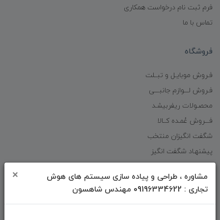
فرم ثبت نام درخواست همکاری
تماس با ما
فروشگاه
فـروش موبایـل و تبــلت
فـروش لـــوازم جانبـــی
محصـولات ریفربیشـد
فـــروش عُمـده کــالا
شگفت انگیزان منتخب
پیشنهـاد شگفت انگیز
دانلود اپلیکیشن فروشگاه
×
مشاوره ، طراحی و پیاده سازی سیستم های هوش
تجاری : 09196334622 مهندس شاهسون
دسترسی سریع
صفحه ابتدایی سایت