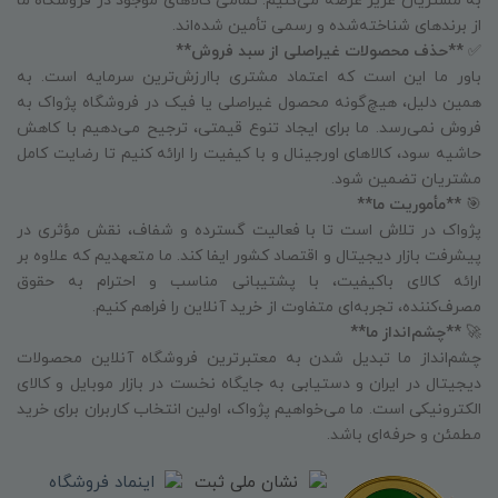
به مشتریان عزیز عرضه می‌کنیم. تمامی کالاهای موجود در فروشگاه ما
از برندهای شناخته‌شده و رسمی تأمین شده‌اند.
✅
**حذف محصولات غیراصلی از سبد فروش**
باور ما این است که اعتماد مشتری باارزش‌ترین سرمایه است. به
همین دلیل، هیچ‌گونه محصول غیراصلی یا فیک در فروشگاه پژواک به
فروش نمی‌رسد. ما برای ایجاد تنوع قیمتی، ترجیح می‌دهیم با کاهش
حاشیه سود، کالاهای اورجینال و با کیفیت را ارائه کنیم تا رضایت کامل
مشتریان تضمین شود.
🎯
**مأموریت ما**
پژواک در تلاش است تا با فعالیت گسترده و شفاف، نقش مؤثری در
پیشرفت بازار دیجیتال و اقتصاد کشور ایفا کند. ما متعهدیم که علاوه بر
ارائه کالای باکیفیت، با پشتیبانی مناسب و احترام به حقوق
مصرف‌کننده، تجربه‌ای متفاوت از خرید آنلاین را فراهم کنیم.
🚀
**چشم‌انداز ما**
چشم‌انداز ما تبدیل شدن به معتبرترین فروشگاه آنلاین محصولات
دیجیتال در ایران و دستیابی به جایگاه نخست در بازار موبایل و کالای
الکترونیکی است. ما می‌خواهیم پژواک، اولین انتخاب کاربران برای خرید
مطمئن و حرفه‌ای باشد.