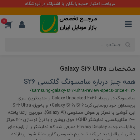
دریافت اعتبار هدیه رایگان با اشتراک در فروشگاه
0
مشخصات Galaxy S26 Ultra
همه چیز درباره سامسونگ گلکسی S26
/samsung-galaxy-s26-ultra-review-specs-price-2026
سامسونگ در رویداد Galaxy Unpacked 2026 از جدیدترین سری
پرچمداران خود رونمایی کرد: Galaxy S26، S26+ و به‌ویژه S26 Ultra.
این گوشی با تمرکز بر هوش مصنوعی (Galaxy AI)، دوربین ارتقا یافته
200 مگاپیکسلی، نمایشگر QHD+ فوق روشن و با نرخ نوسازی 120 هرتز
و قابلیت جدید Privacy Display معرفی شد که نمایشگر را از زاویه‌های
جانبی غیرقابل‌دید می‌کند تا حریم خصوصی کاربر حفظ شود. پردازنده