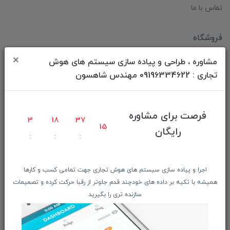
تماس با ما
فروشگاه
×
مشاوره ، طراحی و پیاده سازی سیستم های هوش
فـروش موبایـل و تبــلت
تجاری : 09196334622 مهندس شاهسون
فـروش لـــوازم جانبـــی
محصـولات ریفربیشـد
فـــروش عُمـده کــالا
فرصت برای مشاوره
3
18
37
15
شگفت انگیزان منتخب
رایگان
پیشنهـاد شگفت انگیز
دانلود اپلیکیشن فروشگاه
اجرا و پیاده سازی سیستم های هوش تجاری جهت تمامی کسب و کارها
همیشه با تکیه بر داده های خودچند قدم جلوتر از رقبا حرکت کرده و تصمیمات
دسترسی سریع
سازنده تری را بگیرید
صفحه ابتدایی سایت
راهنمای ثبت سفارش