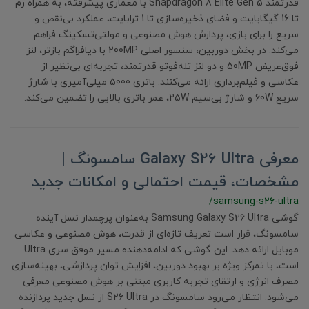
قدرتمند Snapdragon 8 Elite Gen 5 با معماری پیشرفته، به همراه رم
تا 16 گیگابایت و فضای ذخیره‌سازی تا 1 ترابایت، عملکرد بی‌نقص و
سریع را برای بازی، پردازش هوش مصنوعی و مولتی‌تسکینگ فراهم
می‌کند. در بخش دوربین، سنسور اصلی 200MP با دیافراگم بازتر، لنز
فوق‌عریض 50MP و دو لنز تله‌فوتو قدرتمند، تجربه‌ای بی‌نظیر از
عکاسی و فیلم‌برداری ارائه می‌کنند. باتری 5000 میلی‌آمپری با شارژ
سریع 60W و شارژ بی‌سیم 25W، عمر باتری بالایی را تضمین می‌کند.
معرفی Galaxy S26 Ultra سامسونگ |
مشخصات، قیمت احتمالی و امکانات جدید
/samsung-s26-ultra
گوشی Samsung Galaxy S26 Ultra به‌عنوان پرچمدار نسل آینده
سامسونگ، قرار است تعریف تازه‌ای از قدرت، هوش مصنوعی و عکاسی
موبایل ارائه دهد. این گوشی که ادامه‌دهنده مسیر موفق سری Ultra
است، با تمرکز ویژه بر بهبود دوربین، افزایش توان پردازشی، بهینه‌سازی
مصرف انرژی و ارتقای تجربه کاربری مبتنی بر هوش مصنوعی معرفی
می‌شود. انتظار می‌رود سامسونگ در S26 Ultra از نسل جدید پردازنده