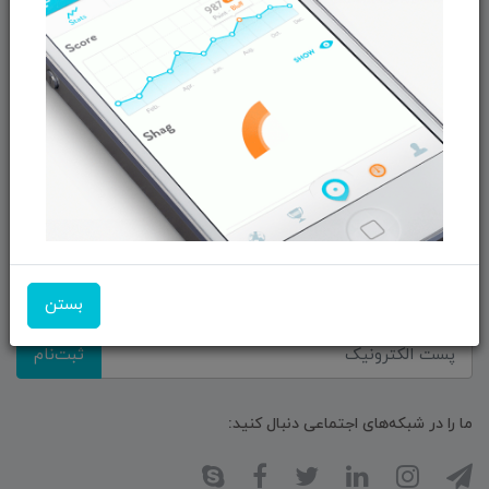
معرفـــی همکــاران
حــــریم خصوصـی
ویتریــن فروشگـــاه
درباره ما بیشتر بدانید
اخبار فناوری اطلاعات
پیگیری مرسوله پستی
دعوت به همکاری
از تخفیف‌ها و جدیدترین‌های فروشگاه ما باخبر شوید:
بستن
ثبت‌نام
ما را در شبکه‌های اجتماعی دنبال کنید: