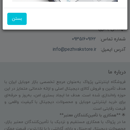
بستن
بازرگانی و فروش محصولات MSI ماتریکس - جناب آقای
مهندس باقری
شماره تماس:
09351609162
آدرس ایمیل:
info@pezhvakstore.ir
درباره ما
فروشگاه اینترنتی پژواک به‌عنوان مرجع تخصصی بازار موبایل ایران با
هدف تأمین و فروش کالای دیجیتال اصلی و ارائه خدماتی متمایز در این
حوزه راه‌اندازی شده است. هدف ما ایجاد بستری امن، به‌روز و حرفه‌ای
برای خرید اینترنتی موبایل و محصولات دیجیتال با کیفیت واقعی و
قیمت رقابتی است.
🌟
**همکاری با تأمین‌کنندگان معتبر**
ما در پژواک با همکاری مستقیم و نزدیک با تأمین‌کنندگان معتبر بازار،
محصولات دیجیتال اورجینال و دارای گارانتی را با نازل‌ترین قیمت ممکن