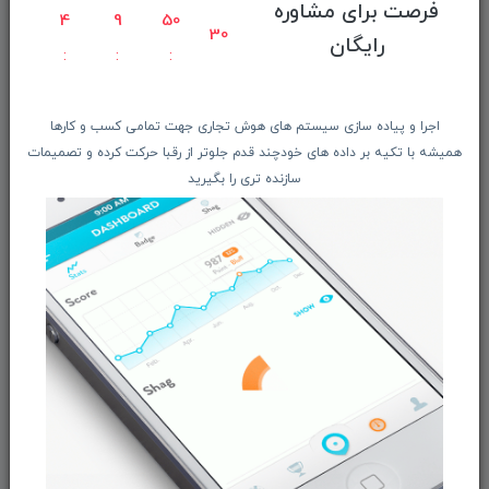
فرصت برای مشاوره
راهنمای ثبت سفارش
4
9
50
30
رایگان
معرفـــی همکــاران
حــــریم خصوصـی
ویتریــن فروشگـــاه
اجرا و پیاده سازی سیستم های هوش تجاری جهت تمامی کسب و کارها
درباره ما بیشتر بدانید
همیشه با تکیه بر داده های خودچند قدم جلوتر از رقبا حرکت کرده و تصمیمات
سازنده تری را بگیرید
اخبار فناوری اطلاعات
پیگیری مرسوله پستی
دعوت به همکاری
از تخفیف‌ها و جدیدترین‌های فروشگاه ما باخبر شوید:
ثبت‌نام
ما را در شبکه‌های اجتماعی دنبال کنید: