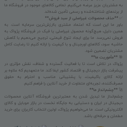
به مشتریان عزیز عرضه می‌کنیم. تمامی کالاهای موجود در فروشگاه ما
از برندهای شناخته‌شده و رسمی تأمین شده‌اند.
✅
**حذف محصولات غیراصلی از سبد فروش**
باور ما این است که اعتماد مشتری باارزش‌ترین سرمایه است. به
همین دلیل، هیچ‌گونه محصول غیراصلی یا فیک در فروشگاه پژواک به
فروش نمی‌رسد. ما برای ایجاد تنوع قیمتی، ترجیح می‌دهیم با کاهش
حاشیه سود، کالاهای اورجینال و با کیفیت را ارائه کنیم تا رضایت کامل
مشتریان تضمین شود.
🎯
**مأموریت ما**
پژواک در تلاش است تا با فعالیت گسترده و شفاف، نقش مؤثری در
پیشرفت بازار دیجیتال و اقتصاد کشور ایفا کند. ما متعهدیم که علاوه بر
ارائه کالای باکیفیت، با پشتیبانی مناسب و احترام به حقوق
مصرف‌کننده، تجربه‌ای متفاوت از خرید آنلاین را فراهم کنیم.
🚀
**چشم‌انداز ما**
چشم‌انداز ما تبدیل شدن به معتبرترین فروشگاه آنلاین محصولات
دیجیتال در ایران و دستیابی به جایگاه نخست در بازار موبایل و کالای
الکترونیکی است. ما می‌خواهیم پژواک، اولین انتخاب کاربران برای خرید
مطمئن و حرفه‌ای باشد.