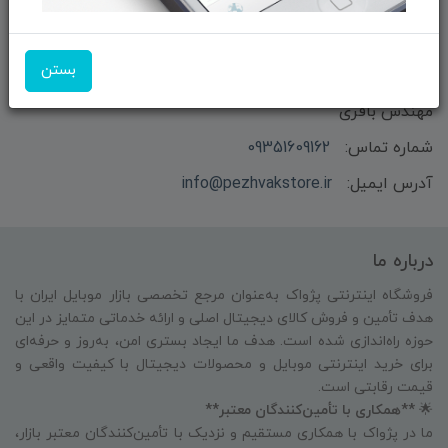
بستن
بازرگانی و فروش محصولات MSI ماتریکس - جناب آقای
مهندس باقری
شماره تماس:
09351609162
آدرس ایمیل:
info@pezhvakstore.ir
درباره ما
فروشگاه اینترنتی پژواک به‌عنوان مرجع تخصصی بازار موبایل ایران با
هدف تأمین و فروش کالای دیجیتال اصلی و ارائه خدماتی متمایز در این
حوزه راه‌اندازی شده است. هدف ما ایجاد بستری امن، به‌روز و حرفه‌ای
برای خرید اینترنتی موبایل و محصولات دیجیتال با کیفیت واقعی و
قیمت رقابتی است.
🌟
**همکاری با تأمین‌کنندگان معتبر**
ما در پژواک با همکاری مستقیم و نزدیک با تأمین‌کنندگان معتبر بازار،