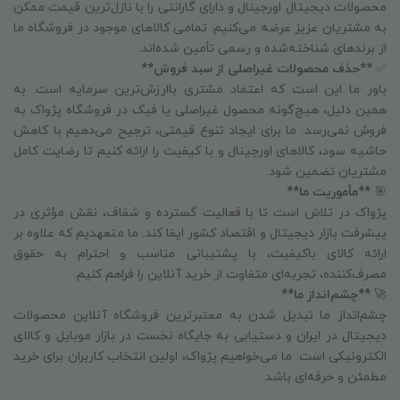
محصولات دیجیتال اورجینال و دارای گارانتی را با نازل‌ترین قیمت ممکن
به مشتریان عزیز عرضه می‌کنیم. تمامی کالاهای موجود در فروشگاه ما
از برندهای شناخته‌شده و رسمی تأمین شده‌اند.
✅
**حذف محصولات غیراصلی از سبد فروش**
باور ما این است که اعتماد مشتری باارزش‌ترین سرمایه است. به
همین دلیل، هیچ‌گونه محصول غیراصلی یا فیک در فروشگاه پژواک به
فروش نمی‌رسد. ما برای ایجاد تنوع قیمتی، ترجیح می‌دهیم با کاهش
حاشیه سود، کالاهای اورجینال و با کیفیت را ارائه کنیم تا رضایت کامل
مشتریان تضمین شود.
🎯
**مأموریت ما**
پژواک در تلاش است تا با فعالیت گسترده و شفاف، نقش مؤثری در
پیشرفت بازار دیجیتال و اقتصاد کشور ایفا کند. ما متعهدیم که علاوه بر
ارائه کالای باکیفیت، با پشتیبانی مناسب و احترام به حقوق
مصرف‌کننده، تجربه‌ای متفاوت از خرید آنلاین را فراهم کنیم.
🚀
**چشم‌انداز ما**
چشم‌انداز ما تبدیل شدن به معتبرترین فروشگاه آنلاین محصولات
دیجیتال در ایران و دستیابی به جایگاه نخست در بازار موبایل و کالای
الکترونیکی است. ما می‌خواهیم پژواک، اولین انتخاب کاربران برای خرید
مطمئن و حرفه‌ای باشد.