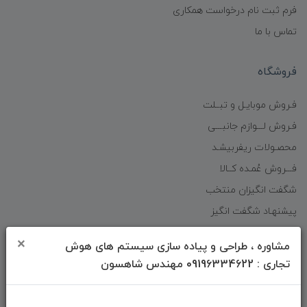
فرم ثبت نام درخواست همکاری
تماس با ما
فروشگاه
فـروش موبایـل و تبــلت
فـروش لـــوازم جانبـــی
محصـولات ریفربیشـد
فـــروش عُمـده کــالا
شگفت انگیزان منتخب
پیشنهـاد شگفت انگیز
دانلود اپلیکیشن فروشگاه
×
مشاوره ، طراحی و پیاده سازی سیستم های هوش
تجاری : 09196334622 مهندس شاهسون
دسترسی سریع
صفحه ابتدایی سایت