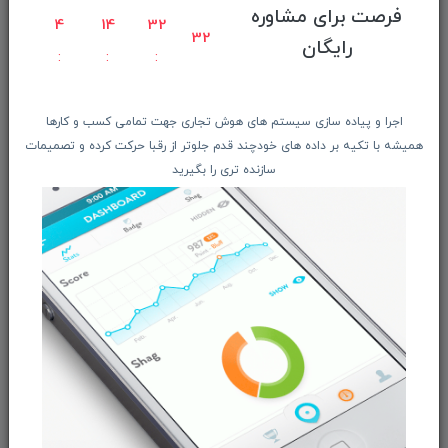
فرصت برای مشاوره
4
14
32
راهنمای ثبت سفارش
31
رایگان
معرفـــی همکــاران
حــــریم خصوصـی
ویتریــن فروشگـــاه
اجرا و پیاده سازی سیستم های هوش تجاری جهت تمامی کسب و کارها
همیشه با تکیه بر داده های خودچند قدم جلوتر از رقبا حرکت کرده و تصمیمات
درباره ما بیشتر بدانید
سازنده تری را بگیرید
اخبار فناوری اطلاعات
پیگیری مرسوله پستی
دعوت به همکاری
از تخفیف‌ها و جدیدترین‌های فروشگاه ما باخبر شوید:
ثبت‌نام
ما را در شبکه‌های اجتماعی دنبال کنید: