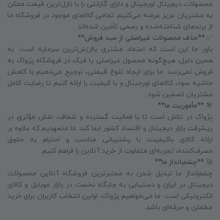
محصولات دیجیتال اورجینال و دارای گارانتی را با نازل‌ترین قیمت ممکن
به مشتریان عزیز عرضه می‌کنیم. تمامی کالاهای موجود در فروشگاه ما
از برندهای شناخته‌شده و رسمی تأمین شده‌اند.
✅
**حذف محصولات غیراصلی از سبد فروش**
باور ما این است که اعتماد مشتری باارزش‌ترین سرمایه است. به
همین دلیل، هیچ‌گونه محصول غیراصلی یا فیک در فروشگاه پژواک به
فروش نمی‌رسد. ما برای ایجاد تنوع قیمتی، ترجیح می‌دهیم با کاهش
حاشیه سود، کالاهای اورجینال و با کیفیت را ارائه کنیم تا رضایت کامل
مشتریان تضمین شود.
🎯
**مأموریت ما**
پژواک در تلاش است تا با فعالیت گسترده و شفاف، نقش مؤثری در
پیشرفت بازار دیجیتال و اقتصاد کشور ایفا کند. ما متعهدیم که علاوه بر
ارائه کالای باکیفیت، با پشتیبانی مناسب و احترام به حقوق
مصرف‌کننده، تجربه‌ای متفاوت از خرید آنلاین را فراهم کنیم.
🚀
**چشم‌انداز ما**
چشم‌انداز ما تبدیل شدن به معتبرترین فروشگاه آنلاین محصولات
دیجیتال در ایران و دستیابی به جایگاه نخست در بازار موبایل و کالای
الکترونیکی است. ما می‌خواهیم پژواک، اولین انتخاب کاربران برای خرید
مطمئن و حرفه‌ای باشد.