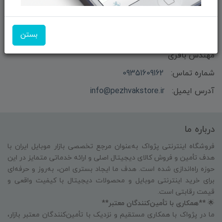
بستن
بازرگانی و فروش محصولات MSI ماتریکس - جناب آقای
مهندس باقری
شماره تماس:
09351609162
آدرس ایمیل:
info@pezhvakstore.ir
درباره ما
فروشگاه اینترنتی پژواک به‌عنوان مرجع تخصصی بازار موبایل ایران با
هدف تأمین و فروش کالای دیجیتال اصلی و ارائه خدماتی متمایز در این
حوزه راه‌اندازی شده است. هدف ما ایجاد بستری امن، به‌روز و حرفه‌ای
برای خرید اینترنتی موبایل و محصولات دیجیتال با کیفیت واقعی و
قیمت رقابتی است.
🌟
**همکاری با تأمین‌کنندگان معتبر**
ما در پژواک با همکاری مستقیم و نزدیک با تأمین‌کنندگان معتبر بازار،