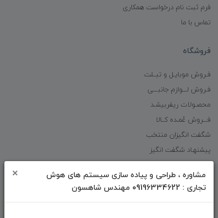
فرم ثبت نام درخواست همکاری
تماس با ما
فروشگاه
فـروش موبایـل و تبــلت
فـروش لـــوازم جانبـــی
محصـولات ریفربیشـد
فـــروش عُمـده کــالا
شگفت انگیزان منتخب
پیشنهـاد شگفت انگیز
دانلود اپلیکیشن فروشگاه
×
مشاوره ، طراحی و پیاده سازی سیستم های هوش
تجاری : 09196334622 مهندس شاهسون
دسترسی سریع
صفحه ابتدایی سایت