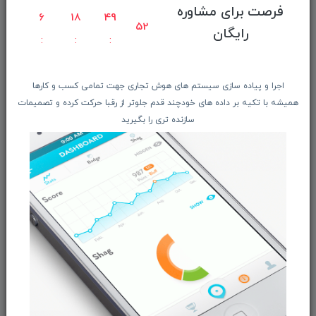
فرصت برای مشاوره
6
18
49
راهنمای ثبت سفارش
52
رایگان
معرفـــی همکــاران
حــــریم خصوصـی
ویتریــن فروشگـــاه
اجرا و پیاده سازی سیستم های هوش تجاری جهت تمامی کسب و کارها
همیشه با تکیه بر داده های خودچند قدم جلوتر از رقبا حرکت کرده و تصمیمات
درباره ما بیشتر بدانید
سازنده تری را بگیرید
اخبار فناوری اطلاعات
پیگیری مرسوله پستی
دعوت به همکاری
از تخفیف‌ها و جدیدترین‌های فروشگاه ما باخبر شوید:
ثبت‌نام
ما را در شبکه‌های اجتماعی دنبال کنید: