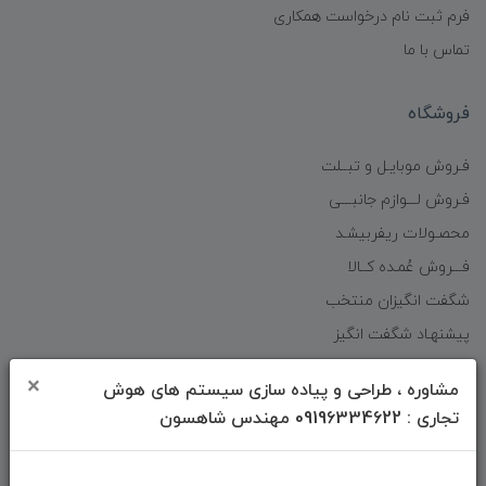
فرم ثبت نام درخواست همکاری
تماس با ما
فروشگاه
فـروش موبایـل و تبــلت
فـروش لـــوازم جانبـــی
محصـولات ریفربیشـد
فـــروش عُمـده کــالا
شگفت انگیزان منتخب
پیشنهـاد شگفت انگیز
دانلود اپلیکیشن فروشگاه
×
مشاوره ، طراحی و پیاده سازی سیستم های هوش
تجاری : 09196334622 مهندس شاهسون
دسترسی سریع
صفحه ابتدایی سایت