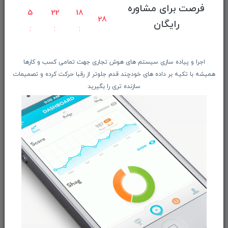
فرصت برای مشاوره
5
22
18
راهنمای ثبت سفارش
27
رایگان
معرفـــی همکــاران
حــــریم خصوصـی
ویتریــن فروشگـــاه
اجرا و پیاده سازی سیستم های هوش تجاری جهت تمامی کسب و کارها
همیشه با تکیه بر داده های خودچند قدم جلوتر از رقبا حرکت کرده و تصمیمات
درباره ما بیشتر بدانید
سازنده تری را بگیرید
اخبار فناوری اطلاعات
پیگیری مرسوله پستی
دعوت به همکاری
از تخفیف‌ها و جدیدترین‌های فروشگاه ما باخبر شوید:
ثبت‌نام
ما را در شبکه‌های اجتماعی دنبال کنید: