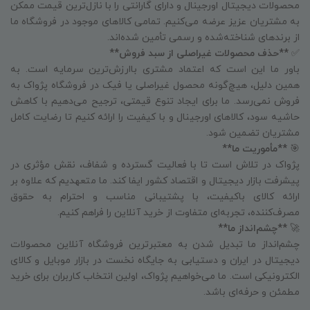
محصولات دیجیتال اورجینال و دارای گارانتی را با نازل‌ترین قیمت ممکن
به مشتریان عزیز عرضه می‌کنیم. تمامی کالاهای موجود در فروشگاه ما
از برندهای شناخته‌شده و رسمی تأمین شده‌اند.
✅
**حذف محصولات غیراصلی از سبد فروش**
باور ما این است که اعتماد مشتری باارزش‌ترین سرمایه است. به
همین دلیل، هیچ‌گونه محصول غیراصلی یا فیک در فروشگاه پژواک به
فروش نمی‌رسد. ما برای ایجاد تنوع قیمتی، ترجیح می‌دهیم با کاهش
حاشیه سود، کالاهای اورجینال و با کیفیت را ارائه کنیم تا رضایت کامل
مشتریان تضمین شود.
🎯
**مأموریت ما**
پژواک در تلاش است تا با فعالیت گسترده و شفاف، نقش مؤثری در
پیشرفت بازار دیجیتال و اقتصاد کشور ایفا کند. ما متعهدیم که علاوه بر
ارائه کالای باکیفیت، با پشتیبانی مناسب و احترام به حقوق
مصرف‌کننده، تجربه‌ای متفاوت از خرید آنلاین را فراهم کنیم.
🚀
**چشم‌انداز ما**
چشم‌انداز ما تبدیل شدن به معتبرترین فروشگاه آنلاین محصولات
دیجیتال در ایران و دستیابی به جایگاه نخست در بازار موبایل و کالای
الکترونیکی است. ما می‌خواهیم پژواک، اولین انتخاب کاربران برای خرید
مطمئن و حرفه‌ای باشد.