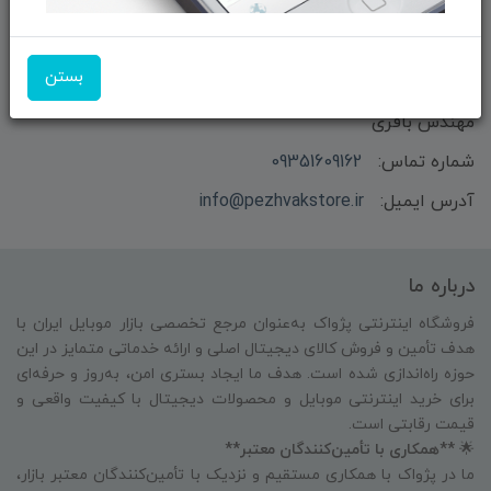
بستن
بازرگانی و فروش محصولات MSI ماتریکس - جناب آقای
مهندس باقری
شماره تماس:
09351609162
آدرس ایمیل:
info@pezhvakstore.ir
درباره ما
فروشگاه اینترنتی پژواک به‌عنوان مرجع تخصصی بازار موبایل ایران با
هدف تأمین و فروش کالای دیجیتال اصلی و ارائه خدماتی متمایز در این
حوزه راه‌اندازی شده است. هدف ما ایجاد بستری امن، به‌روز و حرفه‌ای
برای خرید اینترنتی موبایل و محصولات دیجیتال با کیفیت واقعی و
قیمت رقابتی است.
🌟
**همکاری با تأمین‌کنندگان معتبر**
ما در پژواک با همکاری مستقیم و نزدیک با تأمین‌کنندگان معتبر بازار،