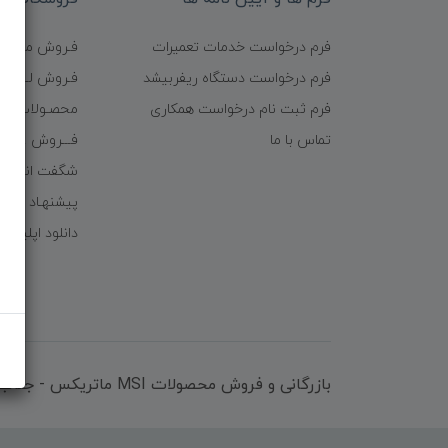
فرم درخواست خدمات تعمیرات
فـروش موبایـل
فرم درخواست دستگاه ریفربیشد
فـروش لـــوازم
فرم ثبت نام درخواست همکاری
محصـولات ریف
تماس با ما
فـــروش عُمـده 
شگفت انگیزا
پیشنهـاد شگف
دانلود اپلیکی
بازرگانی و فروش محصولات MSI ماتریکس - جناب آقای مهندس باقری