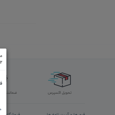
مش
622
ف
تحویل اکسپرس
ضمانت اصل‌ب
ه
فرم ها و آیین نامه ها
فروشگاه