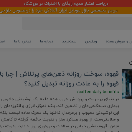
دریافت اعتبار هدیه رایگان با اشتراک در فروشگاه
مرجع تخصصی بازار موبایل ایران آمادگی خود را درخصوص طراحی ،اجرا
و فروش عمده
ویترین
سبدخرید
درباره ما
تماس با ما
اخبا
ن
قهوه؛ سوخت روزانه ذهن‌های پرتلاش | چرا ب
قهوه را به عادت روزانه تبدیل کنید؟
/coffee-daily-benefits
در دنیای پرسرعت و پرچالش امروز، همه ما به یک نوشیدنی جادویی نیا
بیداری صبحگاهی‌مان را تضمین کند، بلکه تمرکز، انرژی و انگیزه‌مان را نی
این نوشیدنی محبوب و پرطرفدار، نه‌تنها یک محرک ساده نیست بلکه 
و سلامتی‌ست. از بهبود عملکرد مغز و تقویت حافظه گرفته تا کاهش 
مزمن، قهوه نقشی حیاتی در سلامت و بهره‌وری روزانه دارد، به‌ویژه برا