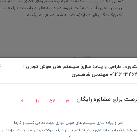
کسانی که هر روز با تصمیمات مهم و خستگی‌های فکری سر و کار دارند
بررسی علمی تأثیرات مثبت قهوه، مجموعه «قهوه پایتخت» را به‌عنوان
تأمین‌کنندگان قهوه تازه‌رُست، به شما معرفی می‌کنیم.
برگشت به بالا
×
اوره ، طراحی و پیاده سازی سیستم های هوش تجاری :
09196334 مهندس شاهسون
رصت برای مشاوره رایگان
6
11
57
16
ودن کالا
پرداخت در محل
ضمانت با
اجرا و پیاده سازی سیستم های هوش تجاری جهت تمامی کسب و کارها
میشه با تکیه بر داده های خودچند قدم جلوتر از رقبا حرکت کرده و تصمیمات سازنده تری
دسترسی سریع
از 