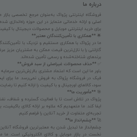
درباره ما
فروشگاه اینترنتی پژواک به‌عنوان مرجع تخصصی بازار م
اصلی و ارائه خدماتی متمایز در این حوزه راه‌اندازی شد
برای خرید اینترنتی موبایل و محصولات دیجیتال با کیفی
🌟
**همکاری با تأمین‌کنندگان معتبر**
ما در پژواک با همکاری مستقیم و نزدیک با تأمین‌کنندگا
گارانتی را با نازل‌ترین قیمت ممکن به مشتریان عزیز عرض
برندهای شناخته‌شده و رسمی تأمین شده‌اند.
✅
**حذف محصولات غیراصلی از سبد فروش**
باور ما این است که اعتماد مشتری باارزش‌ترین سرمایه
فیک در فروشگاه پژواک به فروش نمی‌رسد. ما برای ای
سود، کالاهای اورجینال و با کیفیت را ارائه کنیم تا رض
🎯
**مأموریت ما**
پژواک در تلاش است تا با فعالیت گسترده و شفاف، نقش
ایفا کند. ما متعهدیم که علاوه بر ارائه کالای باکیفیت،
تجربه‌ای متفاوت از خرید آنلاین را فراهم کنیم.
🚀
**چشم‌انداز ما**
چشم‌انداز ما تبدیل شدن به معتبرترین فروشگاه آنلاین
نخست در بازار موبایل و کالای الکترونیکی است. ما می