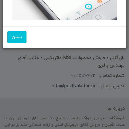
ثبت‌نام
ما را در شبکه‌های اجتماعی دنبال کنید:
بستن
بازرگانی و فروش محصولات MSI ماتریکس - جناب آقای
مهندس باقری
شماره تماس:
09351609162
آدرس ایمیل:
info@pezhvakstore.ir
درباره ما
فروشگاه اینترنتی پژواک به‌عنوان مرجع تخصصی بازار موبایل ایران با
هدف تأمین و فروش کالای دیجیتال اصلی و ارائه خدماتی متمایز در این