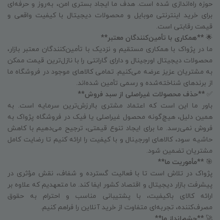
حوزه راه‌اندازی شده است. هدف ما ایجاد بستری امن، به‌روز و حرفه‌ای
برای خرید اینترنتی موبایل و محصولات دیجیتال با کیفیت واقعی و
قیمت رقابتی است.
🌟
**همکاری با تأمین‌کنندگان معتبر**
ما در پژواک با همکاری مستقیم و نزدیک با تأمین‌کنندگان معتبر بازار،
محصولات دیجیتال اورجینال و دارای گارانتی را با نازل‌ترین قیمت ممکن
به مشتریان عزیز عرضه می‌کنیم. تمامی کالاهای موجود در فروشگاه ما
از برندهای شناخته‌شده و رسمی تأمین شده‌اند.
✅
**حذف محصولات غیراصلی از سبد فروش**
باور ما این است که اعتماد مشتری باارزش‌ترین سرمایه است. به
همین دلیل، هیچ‌گونه محصول غیراصلی یا فیک در فروشگاه پژواک به
فروش نمی‌رسد. ما برای ایجاد تنوع قیمتی، ترجیح می‌دهیم با کاهش
حاشیه سود، کالاهای اورجینال و با کیفیت را ارائه کنیم تا رضایت کامل
مشتریان تضمین شود.
🎯
**مأموریت ما**
پژواک در تلاش است تا با فعالیت گسترده و شفاف، نقش مؤثری در
پیشرفت بازار دیجیتال و اقتصاد کشور ایفا کند. ما متعهدیم که علاوه بر
ارائه کالای باکیفیت، با پشتیبانی مناسب و احترام به حقوق
مصرف‌کننده، تجربه‌ای متفاوت از خرید آنلاین را فراهم کنیم.
🚀
**چشم‌انداز ما**