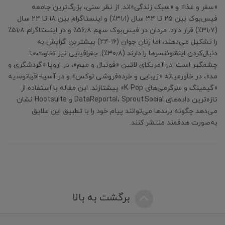
«سفر و غذا» و «سبک زندگی»‌اند. از نظر سنی، بزرگ‌ترین جامعه
فیس‌بوک بین ۲۵ تا ۳۴ سال (۳۱٫۱٪) و اینستاگرام بین ۱۸ تا ۲۴ سال
(۳۱٫۷٪) قرار دارد. مردان در فیس‌بوک سهم ۵۶٫۸٪ و در اینستاگرام ۵۱٫۸٪
را تشکیل می‌دهند، اما زنان جوان (۱۶‑۲۴) بیشترین گرایش به
دنبال‌کردن اینفلوئنسرها را دارند (۳۰٫۸٪). جغرافیایی نیز تفاوت‌ها
چشمگیر است: در آمریکای لاتین «فوتبال و میم»، در اروپا «گردشگری و
مد»، در خاورمیانه «زیبایی و خرده‌فروشی لوکس» و در آسیا‑اقیانوسیه
«گیمینگ و سرگرمی‌های K‑Pop» پیشتازند. این مقاله با استفاده از
تازه‌ترین داده‌های DataReportal، Sprout Social و Hootsuite نشان
می‌دهد چگونه برندها می‌توانند پیام خود را با تطبیق این علایق
به‌صورت هدفمند منتشر کنند.
برگشت به بالا