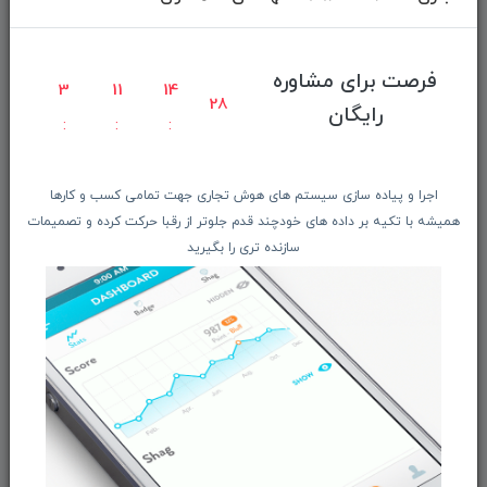
دانلود اپلیکیشن فروشگاه
دسترسی سریع
فرصت برای مشاوره
3
11
14
27
رایگان
صفحه ابتدایی سایت
راهنمای ثبت سفارش
معرفـــی همکــاران
اجرا و پیاده سازی سیستم های هوش تجاری جهت تمامی کسب و کارها
همیشه با تکیه بر داده های خودچند قدم جلوتر از رقبا حرکت کرده و تصمیمات
حــــریم خصوصـی
سازنده تری را بگیرید
ویتریــن فروشگـــاه
درباره ما بیشتر بدانید
اخبار فناوری اطلاعات
پیگیری مرسوله پستی
دعوت به همکاری
از تخفیف‌ها و جدیدترین‌های فروشگاه ما باخبر شوید: