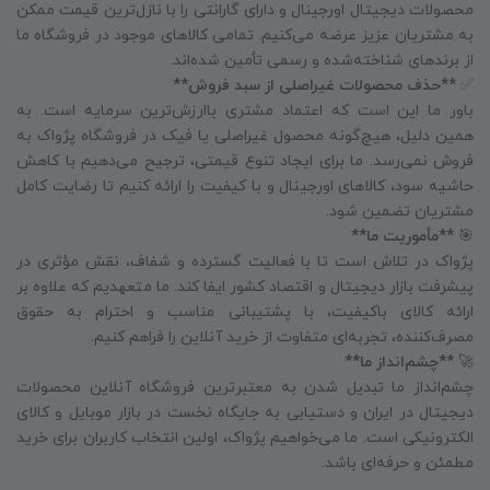
محصولات دیجیتال اورجینال و دارای گارانتی را با نازل‌ترین قیمت ممکن
به مشتریان عزیز عرضه می‌کنیم. تمامی کالاهای موجود در فروشگاه ما
از برندهای شناخته‌شده و رسمی تأمین شده‌اند.
✅
**حذف محصولات غیراصلی از سبد فروش**
باور ما این است که اعتماد مشتری باارزش‌ترین سرمایه است. به
همین دلیل، هیچ‌گونه محصول غیراصلی یا فیک در فروشگاه پژواک به
فروش نمی‌رسد. ما برای ایجاد تنوع قیمتی، ترجیح می‌دهیم با کاهش
حاشیه سود، کالاهای اورجینال و با کیفیت را ارائه کنیم تا رضایت کامل
مشتریان تضمین شود.
🎯
**مأموریت ما**
پژواک در تلاش است تا با فعالیت گسترده و شفاف، نقش مؤثری در
پیشرفت بازار دیجیتال و اقتصاد کشور ایفا کند. ما متعهدیم که علاوه بر
ارائه کالای باکیفیت، با پشتیبانی مناسب و احترام به حقوق
مصرف‌کننده، تجربه‌ای متفاوت از خرید آنلاین را فراهم کنیم.
🚀
**چشم‌انداز ما**
چشم‌انداز ما تبدیل شدن به معتبرترین فروشگاه آنلاین محصولات
دیجیتال در ایران و دستیابی به جایگاه نخست در بازار موبایل و کالای
الکترونیکی است. ما می‌خواهیم پژواک، اولین انتخاب کاربران برای خرید
مطمئن و حرفه‌ای باشد.