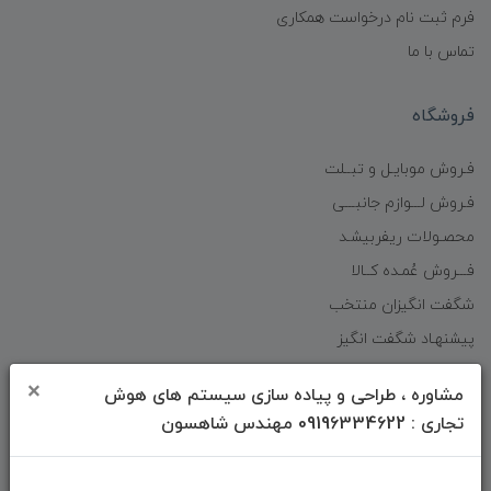
فرم ثبت نام درخواست همکاری
تماس با ما
فروشگاه
فـروش موبایـل و تبــلت
فـروش لـــوازم جانبـــی
محصـولات ریفربیشـد
فـــروش عُمـده کــالا
شگفت انگیزان منتخب
پیشنهـاد شگفت انگیز
دانلود اپلیکیشن فروشگاه
×
مشاوره ، طراحی و پیاده سازی سیستم های هوش
تجاری : 09196334622 مهندس شاهسون
دسترسی سریع
صفحه ابتدایی سایت