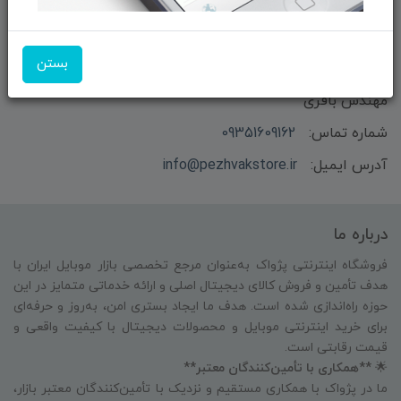
بستن
بازرگانی و فروش محصولات MSI ماتریکس - جناب آقای
مهندس باقری
شماره تماس:
09351609162
آدرس ایمیل:
info@pezhvakstore.ir
درباره ما
فروشگاه اینترنتی پژواک به‌عنوان مرجع تخصصی بازار موبایل ایران با
هدف تأمین و فروش کالای دیجیتال اصلی و ارائه خدماتی متمایز در این
حوزه راه‌اندازی شده است. هدف ما ایجاد بستری امن، به‌روز و حرفه‌ای
برای خرید اینترنتی موبایل و محصولات دیجیتال با کیفیت واقعی و
قیمت رقابتی است.
🌟
**همکاری با تأمین‌کنندگان معتبر**
ما در پژواک با همکاری مستقیم و نزدیک با تأمین‌کنندگان معتبر بازار،