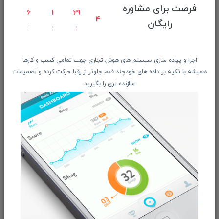
فرصت برای مشاوره
6
1
29
راهنمای ثبت سفارش
4
رایگان
معرفـــی همکــاران
حــــریم خصوصـی
ویتریــن فروشگـــاه
اجرا و پیاده سازی سیستم های هوش تجاری جهت تمامی کسب و کارها
همیشه با تکیه بر داده های خودچند قدم جلوتر از رقبا حرکت کرده و تصمیمات
درباره ما بیشتر بدانید
سازنده تری را بگیرید
اخبار فناوری اطلاعات
پیگیری مرسوله پستی
دعوت به همکاری
از تخفیف‌ها و جدیدترین‌های فروشگاه ما باخبر شوید:
ثبت‌نام
ما را در شبکه‌های اجتماعی دنبال کنید: