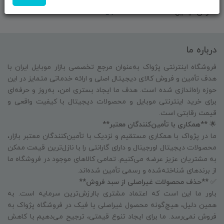
آدرس ایمیل:
info@pezhvakstore.ir
درباره ما
فروشگاه اینترنتی پژواک به‌عنوان مرجع تخصصی بازار موبایل ایران با
هدف تأمین و فروش کالای دیجیتال اصلی و ارائه خدماتی متمایز در این
حوزه راه‌اندازی شده است. هدف ما ایجاد بستری امن، به‌روز و حرفه‌ای
برای خرید اینترنتی موبایل و محصولات دیجیتال با کیفیت واقعی و
قیمت رقابتی است.
🌟
**همکاری با تأمین‌کنندگان معتبر**
ما در پژواک با همکاری مستقیم و نزدیک با تأمین‌کنندگان معتبر بازار،
محصولات دیجیتال اورجینال و دارای گارانتی را با نازل‌ترین قیمت ممکن
به مشتریان عزیز عرضه می‌کنیم. تمامی کالاهای موجود در فروشگاه ما
از برندهای شناخته‌شده و رسمی تأمین شده‌اند.
✅
**حذف محصولات غیراصلی از سبد فروش**
باور ما این است که اعتماد مشتری باارزش‌ترین سرمایه است. به
همین دلیل، هیچ‌گونه محصول غیراصلی یا فیک در فروشگاه پژواک به
فروش نمی‌رسد. ما برای ایجاد تنوع قیمتی، ترجیح می‌دهیم با کاهش