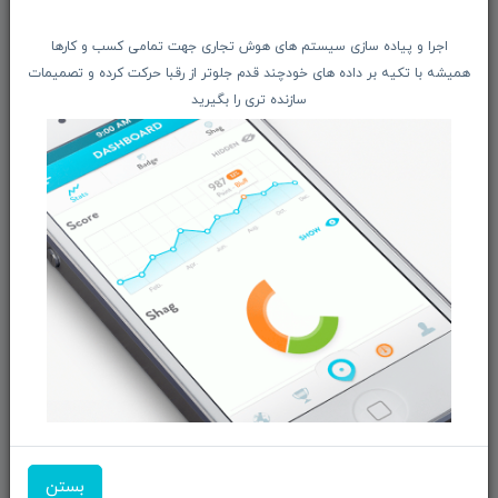
اخبار فناوری اطلاعات
اجرا و پیاده سازی سیستم های هوش تجاری جهت تمامی کسب و کارها
پیگیری مرسوله پستی
همیشه با تکیه بر داده های خودچند قدم جلوتر از رقبا حرکت کرده و تصمیمات
دعوت به همکاری
سازنده تری را بگیرید
از تخفیف‌ها و جدیدترین‌های فروشگاه ما باخبر شوید:
ثبت‌نام
ما را در شبکه‌های اجتماعی دنبال کنید:
بازرگانی و فروش محصولات MSI ماتریکس - جناب آقای
مهندس باقری
شماره تماس:
09351609162
بستن