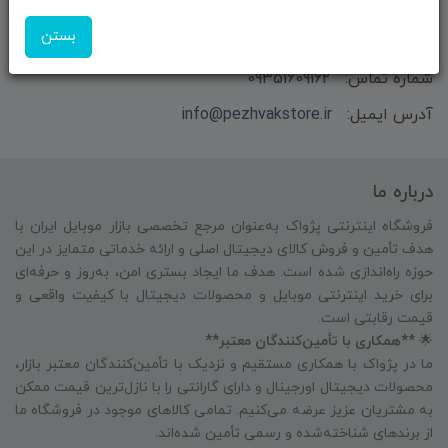
بازرگانی و فروش محصولات MSI ماتریکس - جناب آقای
بستن
مهندس باقری
شماره تماس:
09351609162
آدرس ایمیل:
info@pezhvakstore.ir
درباره ما
فروشگاه اینترنتی پژواک به‌عنوان مرجع تخصصی بازار موبایل ایران با
هدف تأمین و فروش کالای دیجیتال اصلی و ارائه خدماتی متمایز در این
حوزه راه‌اندازی شده است. هدف ما ایجاد بستری امن، به‌روز و حرفه‌ای
برای خرید اینترنتی موبایل و محصولات دیجیتال با کیفیت واقعی و
قیمت رقابتی است.
🌟
**همکاری با تأمین‌کنندگان معتبر**
ما در پژواک با همکاری مستقیم و نزدیک با تأمین‌کنندگان معتبر بازار،
محصولات دیجیتال اورجینال و دارای گارانتی را با نازل‌ترین قیمت ممکن
به مشتریان عزیز عرضه می‌کنیم. تمامی کالاهای موجود در فروشگاه ما
از برندهای شناخته‌شده و رسمی تأمین شده‌اند.