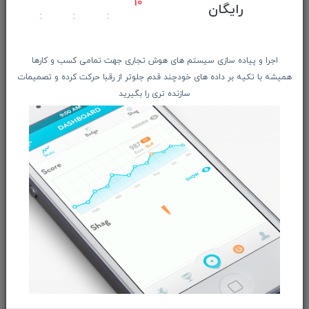
10
رایگان
حــــریم خصوصـی
ویتریــن فروشگـــاه
درباره ما بیشتر بدانید
اجرا و پیاده سازی سیستم های هوش تجاری جهت تمامی کسب و کارها
همیشه با تکیه بر داده های خودچند قدم جلوتر از رقبا حرکت کرده و تصمیمات
اخبار فناوری اطلاعات
سازنده تری را بگیرید
پیگیری مرسوله پستی
دعوت به همکاری
از تخفیف‌ها و جدیدترین‌های فروشگاه ما باخبر شوید:
ثبت‌نام
ما را در شبکه‌های اجتماعی دنبال کنید: