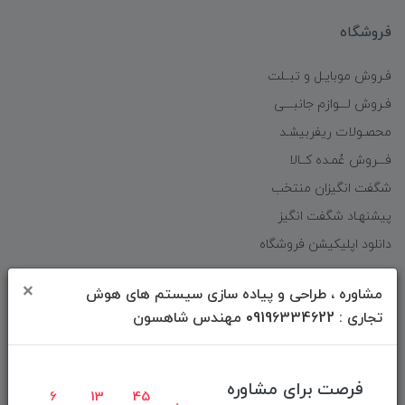
فروشگاه
فـروش موبایـل و تبــلت
فـروش لـــوازم جانبـــی
محصـولات ریفربیشـد
فـــروش عُمـده کــالا
شگفت انگیزان منتخب
پیشنهـاد شگفت انگیز
دانلود اپلیکیشن فروشگاه
×
مشاوره ، طراحی و پیاده سازی سیستم های هوش
دسترسی سریع
تجاری : 09196334622 مهندس شاهسون
صفحه ابتدایی سایت
راهنمای ثبت سفارش
فرصت برای مشاوره
6
13
45
معرفـــی همکــاران