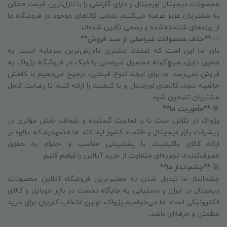
محصولات دیجیتال اورجینال و دارای گارانتی را با نازل‌ترین قیمت ممکن
به مشتریان عزیز عرضه می‌کنیم. تمامی کالاهای موجود در فروشگاه ما
از برندهای شناخته‌شده و رسمی تأمین شده‌اند.
✅
**حذف محصولات غیراصلی از سبد فروش**
باور ما این است که اعتماد مشتری باارزش‌ترین سرمایه است. به
همین دلیل، هیچ‌گونه محصول غیراصلی یا فیک در فروشگاه پژواک به
فروش نمی‌رسد. ما برای ایجاد تنوع قیمتی، ترجیح می‌دهیم با کاهش
حاشیه سود، کالاهای اورجینال و با کیفیت را ارائه کنیم تا رضایت کامل
مشتریان تضمین شود.
🎯
**مأموریت ما**
پژواک در تلاش است تا با فعالیت گسترده و شفاف، نقش مؤثری در
پیشرفت بازار دیجیتال و اقتصاد کشور ایفا کند. ما متعهدیم که علاوه بر
ارائه کالای باکیفیت، با پشتیبانی مناسب و احترام به حقوق
مصرف‌کننده، تجربه‌ای متفاوت از خرید آنلاین را فراهم کنیم.
🚀
**چشم‌انداز ما**
چشم‌انداز ما تبدیل شدن به معتبرترین فروشگاه آنلاین محصولات
دیجیتال در ایران و دستیابی به جایگاه نخست در بازار موبایل و کالای
الکترونیکی است. ما می‌خواهیم پژواک، اولین انتخاب کاربران برای خرید
مطمئن و حرفه‌ای باشد.