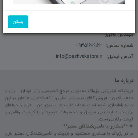
بستن
بازرگانی و فروش محصولات MSI ماتریکس - جناب آقای
مهندس باقری
شماره تماس:
09351609162
آدرس ایمیل:
info@pezhvakstore.ir
درباره ما
فروشگاه اینترنتی پژواک به‌عنوان مرجع تخصصی بازار موبایل ایران با
هدف تأمین و فروش کالای دیجیتال اصلی و ارائه خدماتی متمایز در این
حوزه راه‌اندازی شده است. هدف ما ایجاد بستری امن، به‌روز و حرفه‌ای
برای خرید اینترنتی موبایل و محصولات دیجیتال با کیفیت واقعی و
قیمت رقابتی است.
🌟
**همکاری با تأمین‌کنندگان معتبر**
ما در پژواک با همکاری مستقیم و نزدیک با تأمین‌کنندگان معتبر بازار،