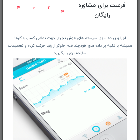
فرصت برای مشاوره
4
0
11
راهنمای ثبت سفارش
3
رایگان
معرفـــی همکــاران
حــــریم خصوصـی
ویتریــن فروشگـــاه
اجرا و پیاده سازی سیستم های هوش تجاری جهت تمامی کسب و کارها
همیشه با تکیه بر داده های خودچند قدم جلوتر از رقبا حرکت کرده و تصمیمات
درباره ما بیشتر بدانید
سازنده تری را بگیرید
اخبار فناوری اطلاعات
پیگیری مرسوله پستی
دعوت به همکاری
از تخفیف‌ها و جدیدترین‌های فروشگاه ما باخبر شوید:
ثبت‌نام
ما را در شبکه‌های اجتماعی دنبال کنید: