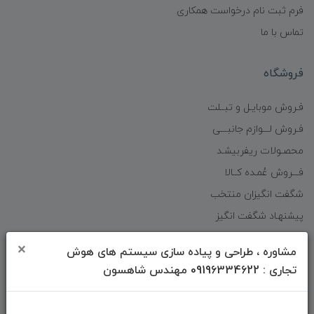
فرم ثبت نام درخواست همکاری
تماس با ما
فروشگاه
فـروش موبایـل و تبــلت
فـروش لـــوازم جانبـــی
محصـولات ریفربیشـد
فـــروش عُمـده کــالا
شگفت انگیزان منتخب
پیشنهـاد شگفت انگیز
دانلود اپلیکیشن فروشگاه
×
مشاوره ، طراحی و پیاده سازی سیستم های هوش
تجاری : 09196334622 مهندس شاهسون
دسترسی سریع
صفحه ابتدایی سایت