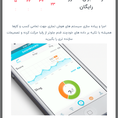
5
22
30
23
معرفـــی همکــاران
رایگان
حــــریم خصوصـی
ویتریــن فروشگـــاه
اجرا و پیاده سازی سیستم های هوش تجاری جهت تمامی کسب و کارها
درباره ما بیشتر بدانید
همیشه با تکیه بر داده های خودچند قدم جلوتر از رقبا حرکت کرده و تصمیمات
اخبار فناوری اطلاعات
سازنده تری را بگیرید
پیگیری مرسوله پستی
دعوت به همکاری
از تخفیف‌ها و جدیدترین‌های فروشگاه ما باخبر شوید:
ثبت‌نام
ما را در شبکه‌های اجتماعی دنبال کنید: