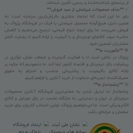
از برندهای شناخته‌شده و رسمی تأمین شده‌اند.
✅
**حذف محصولات غیراصلی از سبد فروش**
باور ما این است که اعتماد مشتری باارزش‌ترین سرمایه است. به
همین دلیل، هیچ‌گونه محصول غیراصلی یا فیک در فروشگاه پژواک به
فروش نمی‌رسد. ما برای ایجاد تنوع قیمتی، ترجیح می‌دهیم با کاهش
حاشیه سود، کالاهای اورجینال و با کیفیت را ارائه کنیم تا رضایت کامل
مشتریان تضمین شود.
🎯
**مأموریت ما**
پژواک در تلاش است تا با فعالیت گسترده و شفاف، نقش مؤثری در
پیشرفت بازار دیجیتال و اقتصاد کشور ایفا کند. ما متعهدیم که علاوه بر
ارائه کالای باکیفیت، با پشتیبانی مناسب و احترام به حقوق
مصرف‌کننده، تجربه‌ای متفاوت از خرید آنلاین را فراهم کنیم.
🚀
**چشم‌انداز ما**
چشم‌انداز ما تبدیل شدن به معتبرترین فروشگاه آنلاین محصولات
دیجیتال در ایران و دستیابی به جایگاه نخست در بازار موبایل و کالای
الکترونیکی است. ما می‌خواهیم پژواک، اولین انتخاب کاربران برای خرید
مطمئن و حرفه‌ای باشد.