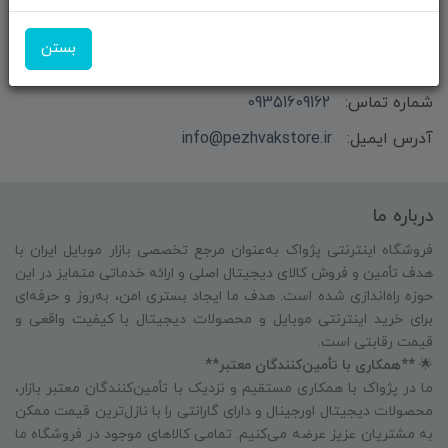
بازرگانی و فروش محصولات MSI ماتریکس - جناب آقای
بستن
مهندس باقری
شماره تماس:
09351609162
آدرس ایمیل:
info@pezhvakstore.ir
درباره ما
فروشگاه اینترنتی پژواک به‌عنوان مرجع تخصصی بازار موبایل ایران با
هدف تأمین و فروش کالای دیجیتال اصلی و ارائه خدماتی متمایز در این
حوزه راه‌اندازی شده است. هدف ما ایجاد بستری امن، به‌روز و حرفه‌ای
برای خرید اینترنتی موبایل و محصولات دیجیتال با کیفیت واقعی و
قیمت رقابتی است.
🌟
**همکاری با تأمین‌کنندگان معتبر**
ما در پژواک با همکاری مستقیم و نزدیک با تأمین‌کنندگان معتبر بازار،
محصولات دیجیتال اورجینال و دارای گارانتی را با نازل‌ترین قیمت ممکن
به مشتریان عزیز عرضه می‌کنیم. تمامی کالاهای موجود در فروشگاه ما