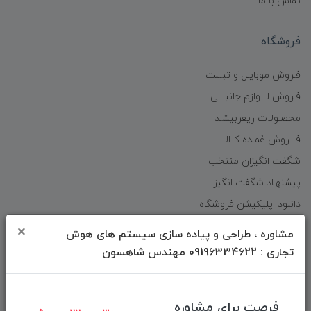
تماس با ما
فروشگاه
فـروش موبایـل و تبــلت
فـروش لـــوازم جانبـــی
محصـولات ریفربیشـد
فـــروش عُمـده کــالا
شگفت انگیزان منتخب
پیشنهـاد شگفت انگیز
دانلود اپلیکیشن فروشگاه
×
مشاوره ، طراحی و پیاده سازی سیستم های هوش
دسترسی سریع
تجاری : 09196334622 مهندس شاهسون
صفحه ابتدایی سایت
راهنمای ثبت سفارش
فرصت برای مشاوره