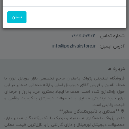
بستن
بازرگانی و فروش محصولات MSI ماتریکس - جناب آقای
مهندس باقری
شماره تماس:
09351609162
آدرس ایمیل:
info@pezhvakstore.ir
درباره ما
فروشگاه اینترنتی پژواک به‌عنوان مرجع تخصصی بازار موبایل ایران با
هدف تأمین و فروش کالای دیجیتال اصلی و ارائه خدماتی متمایز در این
حوزه راه‌اندازی شده است. هدف ما ایجاد بستری امن، به‌روز و حرفه‌ای
برای خرید اینترنتی موبایل و محصولات دیجیتال با کیفیت واقعی و
قیمت رقابتی است.
🌟
**همکاری با تأمین‌کنندگان معتبر**
ما در پژواک با همکاری مستقیم و نزدیک با تأمین‌کنندگان معتبر بازار،
محصولات دیجیتال اورجینال و دارای گارانتی را با نازل‌ترین قیمت ممکن