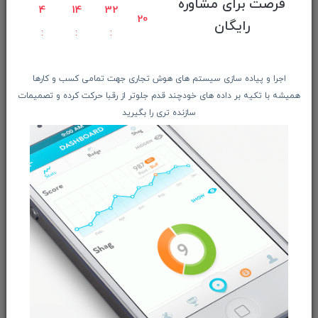
فرصت برای مشاوره
راهنمای ثبت سفارش
4
14
32
19
رایگان
معرفـــی همکــاران
حــــریم خصوصـی
ویتریــن فروشگـــاه
اجرا و پیاده سازی سیستم های هوش تجاری جهت تمامی کسب و کارها
درباره ما بیشتر بدانید
همیشه با تکیه بر داده های خودچند قدم جلوتر از رقبا حرکت کرده و تصمیمات
سازنده تری را بگیرید
اخبار فناوری اطلاعات
پیگیری مرسوله پستی
دعوت به همکاری
از تخفیف‌ها و جدیدترین‌های فروشگاه ما باخبر شوید:
ثبت‌نام
ما را در شبکه‌های اجتماعی دنبال کنید: