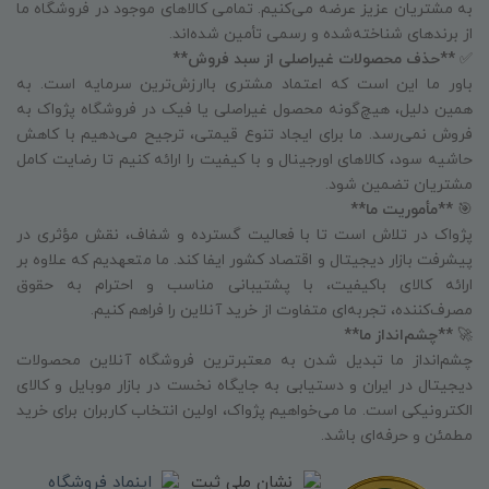
به مشتریان عزیز عرضه می‌کنیم. تمامی کالاهای موجود در فروشگاه ما
از برندهای شناخته‌شده و رسمی تأمین شده‌اند.
✅
**حذف محصولات غیراصلی از سبد فروش**
باور ما این است که اعتماد مشتری باارزش‌ترین سرمایه است. به
همین دلیل، هیچ‌گونه محصول غیراصلی یا فیک در فروشگاه پژواک به
فروش نمی‌رسد. ما برای ایجاد تنوع قیمتی، ترجیح می‌دهیم با کاهش
حاشیه سود، کالاهای اورجینال و با کیفیت را ارائه کنیم تا رضایت کامل
مشتریان تضمین شود.
🎯
**مأموریت ما**
پژواک در تلاش است تا با فعالیت گسترده و شفاف، نقش مؤثری در
پیشرفت بازار دیجیتال و اقتصاد کشور ایفا کند. ما متعهدیم که علاوه بر
ارائه کالای باکیفیت، با پشتیبانی مناسب و احترام به حقوق
مصرف‌کننده، تجربه‌ای متفاوت از خرید آنلاین را فراهم کنیم.
🚀
**چشم‌انداز ما**
چشم‌انداز ما تبدیل شدن به معتبرترین فروشگاه آنلاین محصولات
دیجیتال در ایران و دستیابی به جایگاه نخست در بازار موبایل و کالای
الکترونیکی است. ما می‌خواهیم پژواک، اولین انتخاب کاربران برای خرید
مطمئن و حرفه‌ای باشد.