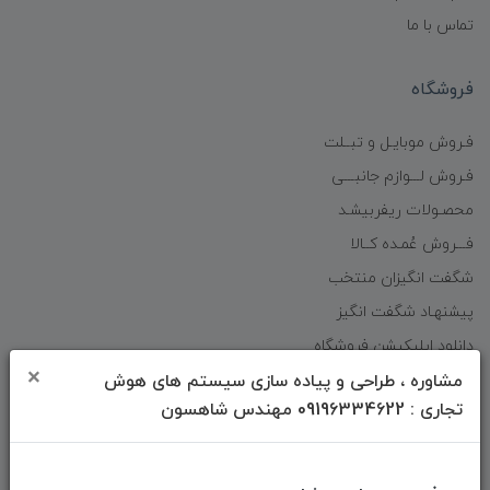
تماس با ما
فروشگاه
فـروش موبایـل و تبــلت
فـروش لـــوازم جانبـــی
محصـولات ریفربیشـد
فـــروش عُمـده کــالا
شگفت انگیزان منتخب
پیشنهـاد شگفت انگیز
دانلود اپلیکیشن فروشگاه
×
مشاوره ، طراحی و پیاده سازی سیستم های هوش
تجاری : 09196334622 مهندس شاهسون
دسترسی سریع
صفحه ابتدایی سایت