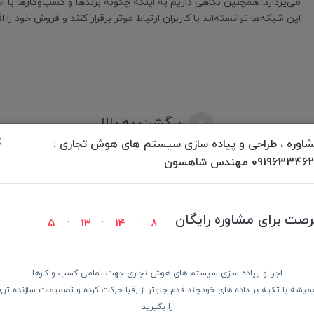
می‌پردازد. همچنین نگاهی داریم به اینکه چگونه برندها و کسب‌وکارها با ا
این شبکه‌ها توانسته‌اند با کاربران ارتباط موثر برقرار کنند و فروش خود را 
برگشت به بالا
×
اوره ، طراحی و پیاده سازی سیستم های هوش تجاری :
09196334 مهندس شاهسون
رصت برای مشاوره رایگان
5
13
14
8
ودن کالا
پرداخت در محل
ضمانت با
اجرا و پیاده سازی سیستم های هوش تجاری جهت تمامی کسب و کارها
میشه با تکیه بر داده های خودچند قدم جلوتر از رقبا حرکت کرده و تصمیمات سازنده تری
دسترسی سریع
از 
را بگیرید