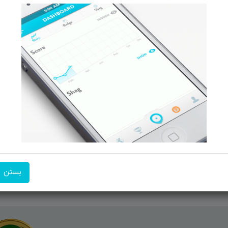
 و تبــلت
صفحه ابتدایی سایت
 جانبـــی
راهنمای ثبت سفارش
ربیشـد
معرفـــی همکــاران
ما ر
کــالا
حــــریم خصوصـی
ن منتخب
ویتریــن فروشگـــاه
ت انگیز
درباره ما بیشتر بدانید
شن فروشگاه
اخبار فناوری اطلاعات
پیگیری مرسوله پستی
دعوت به همکاری
بستن
شماره تماس:
09351609162
آدرس ایم