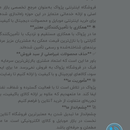
فروشگاه اینترنتی پژواک به‌عنوان مرجع تخصصی بازار م
اصلی و ارائه خدماتی متمایز در این حوزه راه‌اندازی شد
برای خرید اینترنتی موبایل و محصولات دیجیتال با کیفی
🌟
**همکاری با تأمین‌کنندگان معتبر**
ما در پژواک با همکاری مستقیم و نزدیک با تأمین‌کنندگا
گارانتی را با نازل‌ترین قیمت ممکن به مشتریان عزیز عرض
برندهای شناخته‌شده و رسمی تأمین شده‌اند.
✅
**حذف محصولات غیراصلی از سبد فروش**
باور ما این است که اعتماد مشتری باارزش‌ترین سرمایه
فیک در فروشگاه پژواک به فروش نمی‌رسد. ما برای ای
سود، کالاهای اورجینال و با کیفیت را ارائه کنیم تا رض
🎯
**مأموریت ما**
پژواک در تلاش است تا با فعالیت گسترده و شفاف، نقش
ایفا کند. ما متعهدیم که علاوه بر ارائه کالای باکیفیت،
تجربه‌ای متفاوت از خرید آنلاین را فراهم کنیم.
🚀
**چشم‌انداز ما**
چشم‌انداز ما تبدیل شدن به معتبرترین فروشگاه آنلاین
نخست در بازار موبایل و کالای الکترونیکی است. ما می
مطمئن و حرفه‌ای باشد.