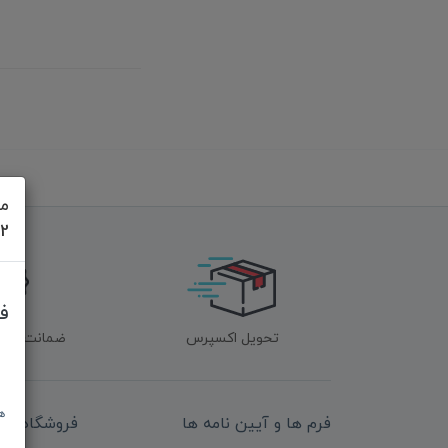
مش
622
ف
تحویل اکسپرس
ضمانت اصل‌ب
ه
فرم ها و آیین نامه ها
فروشگاه