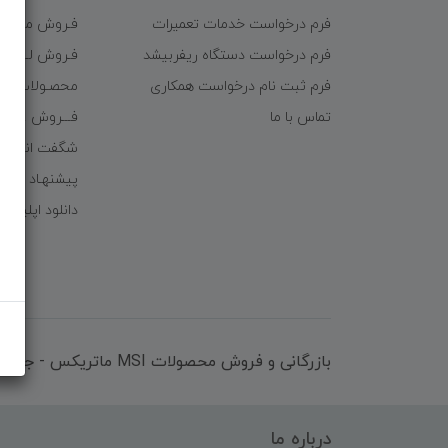
فرم درخواست خدمات تعمیرات
فـروش موبایـل
فرم درخواست دستگاه ریفربیشد
فـروش لـــوازم
فرم ثبت نام درخواست همکاری
محصـولات ریف
تماس با ما
فـــروش عُمـده 
شگفت انگیزا
پیشنهـاد شگف
دانلود اپلیکی
بازرگانی و فروش محصولات MSI ماتریکس - جناب آقای مهندس باقری
درباره ما