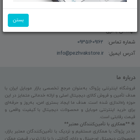
بستن
بازرگانی و فروش محصولات MSI ماتریکس - جناب آقای
مهندس باقری
شماره تماس:
09351609162
آدرس ایمیل:
info@pezhvakstore.ir
درباره ما
فروشگاه اینترنتی پژواک به‌عنوان مرجع تخصصی بازار موبایل ایران با
هدف تأمین و فروش کالای دیجیتال اصلی و ارائه خدماتی متمایز در این
حوزه راه‌اندازی شده است. هدف ما ایجاد بستری امن، به‌روز و حرفه‌ای
برای خرید اینترنتی موبایل و محصولات دیجیتال با کیفیت واقعی و
قیمت رقابتی است.
🌟
**همکاری با تأمین‌کنندگان معتبر**
ما در پژواک با همکاری مستقیم و نزدیک با تأمین‌کنندگان معتبر بازار،
محصولات دیجیتال اورجینال و دارای گارانتی را با نازل‌ترین قیمت ممکن