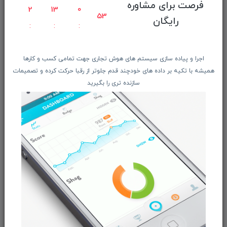
فرصت برای مشاوره
راهنمای ثبت سفارش
2
13
0
53
رایگان
معرفـــی همکــاران
حــــریم خصوصـی
ویتریــن فروشگـــاه
اجرا و پیاده سازی سیستم های هوش تجاری جهت تمامی کسب و کارها
درباره ما بیشتر بدانید
همیشه با تکیه بر داده های خودچند قدم جلوتر از رقبا حرکت کرده و تصمیمات
سازنده تری را بگیرید
اخبار فناوری اطلاعات
پیگیری مرسوله پستی
دعوت به همکاری
از تخفیف‌ها و جدیدترین‌های فروشگاه ما باخبر شوید:
ثبت‌نام
ما را در شبکه‌های اجتماعی دنبال کنید: