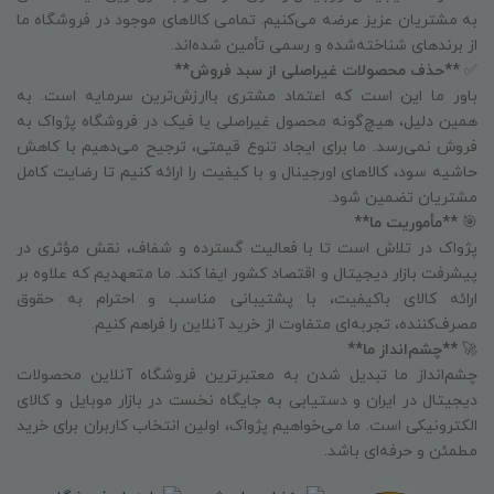
به مشتریان عزیز عرضه می‌کنیم. تمامی کالاهای موجود در فروشگاه ما
از برندهای شناخته‌شده و رسمی تأمین شده‌اند.
✅
**حذف محصولات غیراصلی از سبد فروش**
باور ما این است که اعتماد مشتری باارزش‌ترین سرمایه است. به
همین دلیل، هیچ‌گونه محصول غیراصلی یا فیک در فروشگاه پژواک به
فروش نمی‌رسد. ما برای ایجاد تنوع قیمتی، ترجیح می‌دهیم با کاهش
حاشیه سود، کالاهای اورجینال و با کیفیت را ارائه کنیم تا رضایت کامل
مشتریان تضمین شود.
🎯
**مأموریت ما**
پژواک در تلاش است تا با فعالیت گسترده و شفاف، نقش مؤثری در
پیشرفت بازار دیجیتال و اقتصاد کشور ایفا کند. ما متعهدیم که علاوه بر
ارائه کالای باکیفیت، با پشتیبانی مناسب و احترام به حقوق
مصرف‌کننده، تجربه‌ای متفاوت از خرید آنلاین را فراهم کنیم.
🚀
**چشم‌انداز ما**
چشم‌انداز ما تبدیل شدن به معتبرترین فروشگاه آنلاین محصولات
دیجیتال در ایران و دستیابی به جایگاه نخست در بازار موبایل و کالای
الکترونیکی است. ما می‌خواهیم پژواک، اولین انتخاب کاربران برای خرید
مطمئن و حرفه‌ای باشد.