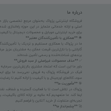
درباره ما
فروشگاه اینترنتی پژواک به‌عنوان مرجع تخصصی بازار م
اصلی و ارائه خدماتی متمایز در این حوزه راه‌اندازی شد
برای خرید اینترنتی موبایل و محصولات دیجیتال با کیفی
🌟
**همکاری با تأمین‌کنندگان معتبر**
ما در پژواک با همکاری مستقیم و نزدیک با تأمین‌کنندگا
گارانتی را با نازل‌ترین قیمت ممکن به مشتریان عزیز عرض
برندهای شناخته‌شده و رسمی تأمین شده‌اند.
✅
**حذف محصولات غیراصلی از سبد فروش**
باور ما این است که اعتماد مشتری باارزش‌ترین سرمایه
فیک در فروشگاه پژواک به فروش نمی‌رسد. ما برای ای
سود، کالاهای اورجینال و با کیفیت را ارائه کنیم تا رض
🎯
**مأموریت ما**
پژواک در تلاش است تا با فعالیت گسترده و شفاف، نقش
ایفا کند. ما متعهدیم که علاوه بر ارائه کالای باکیفیت،
تجربه‌ای متفاوت از خرید آنلاین را فراهم کنیم.
🚀
**چشم‌انداز ما**