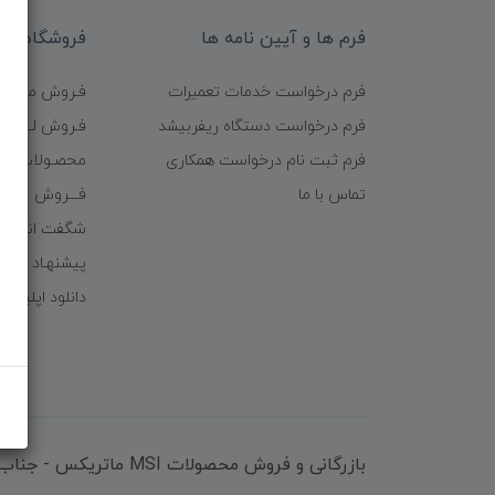
فرم ها و آیین نامه ها
فروشگاه
فرم درخواست خدمات تعمیرات
فـروش موبایـل
فرم درخواست دستگاه ریفربیشد
فـروش لـــوازم
فرم ثبت نام درخواست همکاری
محصـولات ریف
تماس با ما
فـــروش عُمـده 
شگفت انگیزا
پیشنهـاد شگف
دانلود اپلیکی
بازرگانی و فروش محصولات MSI ماتریکس - جناب آقای مهندس باقری