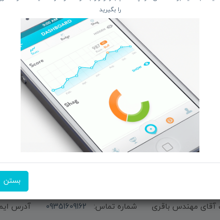
را بگیرید
دسترسی سریع
از 
 و تبــلت
صفحه ابتدایی سایت
 جانبـــی
راهنمای ثبت سفارش
ربیشـد
معرفـــی همکــاران
ما ر
کــالا
حــــریم خصوصـی
ن منتخب
ویتریــن فروشگـــاه
ت انگیز
درباره ما بیشتر بدانید
شن فروشگاه
اخبار فناوری اطلاعات
پیگیری مرسوله پستی
دعوت به همکاری
بستن
شماره تماس:
09351609162
آدرس ایم