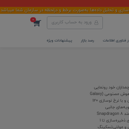
 و تحلیل داده‌ها به‌صورت برخط و درلحظه در سازمان شما میباشد
0
ورود به حساب کاربری
ر فناوری اطلاعات
رصد بازار
پیشنهادات ویژه
از جدیدترین سری پرچمداران خود رونمایی
کرد: Galaxy S26، S26+ و به‌ویژه S26 Ultra. این گوشی با تمرکز بر هوش مصنوعی (Galaxy
AI)، دوربین ارتقا یافته 200 مگاپیکسلی، نمایشگر QHD+ فوق روشن و با نرخ نوسازی 120
گر را از زاویه‌های جانبی
غیرقابل‌دید می‌کند تا حریم خصوصی کاربر حفظ شود. پردازنده قدرتمند Snapdragon 8
Elite Gen 5 با معماری پیشرفته، به همراه رم تا 16 گیگابایت و فضای ذخیره‌سازی تا 1
ی و مولتی‌تسکینگ