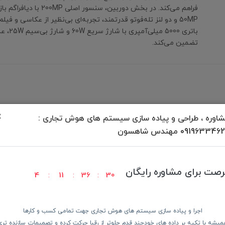
فراهم می‌کند. در بخش دوربین، سنسور
50MP و دو لنز تله‌فوتو قدرتمند، تجربه‌ای بی‌نظیر از عکاسی و فیلم‌
باتری 5000 می
تضمین می‌کند.
×
برگشت به بالا
اوره ، طراحی و پیاده سازی سیستم های هوش تجاری :
09196334 مهندس شاهسون
رصت برای مشاوره رایگان
4
11
36
30
ودن کالا
پرداخت در محل
ضمانت با
اجرا و پیاده سازی سیستم های هوش تجاری جهت تمامی کسب و کارها
میشه با تکیه بر داده های خودچند قدم جلوتر از رقبا حرکت کرده و تصمیمات سازنده تری