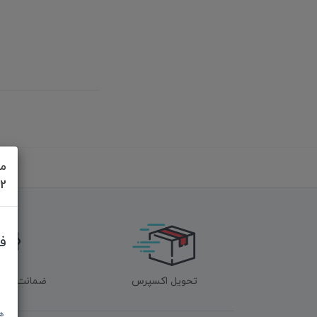
مش
622
ف
تحویل اکسپرس
ضمانت اصل‌ب
ه