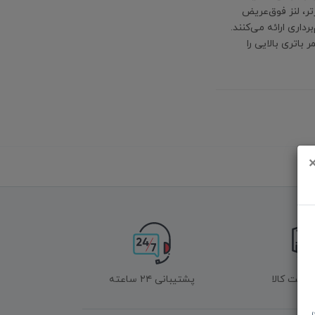
 اصلی 200MP با دیافراگم بازتر، لنز فوق‌عریض
برداری ارائه می‌کنند.
لی‌آمپری با شارژ سریع 60W و شارژ بی‌سیم 25W، عمر باتری بالایی را
زگشت کالا
پشتیبانی ۲۴ ساعته