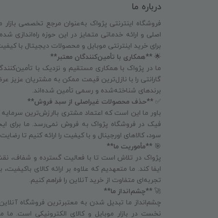
درباره ما
فروشگاه اینترنتی پژواک به‌عنوان مرجع تخصصی بازار م
اصلی و ارائه خدماتی متمایز در این حوزه راه‌اندازی شد
برای خرید اینترنتی موبایل و محصولات دیجیتال با کیفی
🌟
**همکاری با تأمین‌کنندگان معتبر**
ما در پژواک با همکاری مستقیم و نزدیک با تأمین‌کنندگا
گارانتی را با نازل‌ترین قیمت ممکن به مشتریان عزیز عرض
برندهای شناخته‌شده و رسمی تأمین شده‌اند.
✅
**حذف محصولات غیراصلی از سبد فروش**
باور ما این است که اعتماد مشتری باارزش‌ترین سرمایه
فیک در فروشگاه پژواک به فروش نمی‌رسد. ما برای ای
سود، کالاهای اورجینال و با کیفیت را ارائه کنیم تا رض
🎯
**مأموریت ما**
پژواک در تلاش است تا با فعالیت گسترده و شفاف، نقش
ایفا کند. ما متعهدیم که علاوه بر ارائه کالای باکیفیت،
تجربه‌ای متفاوت از خرید آنلاین را فراهم کنیم.
🚀
**چشم‌انداز ما**
چشم‌انداز ما تبدیل شدن به معتبرترین فروشگاه آنلاین
نخست در بازار موبایل و کالای الکترونیکی است. ما می