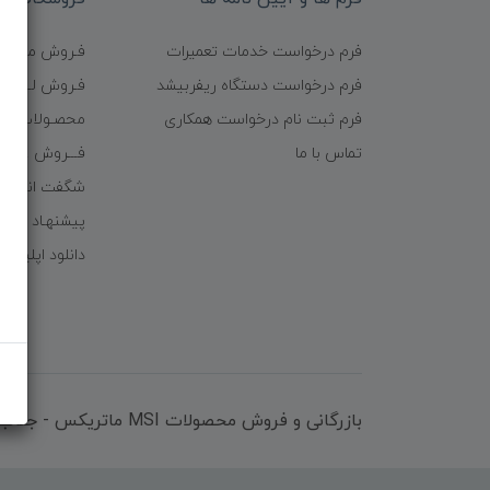
فرم درخواست خدمات تعمیرات
فـروش موبایـل
فرم درخواست دستگاه ریفربیشد
فـروش لـــوازم
فرم ثبت نام درخواست همکاری
محصـولات ریف
تماس با ما
فـــروش عُمـده 
شگفت انگیزا
پیشنهـاد شگف
دانلود اپلیکی
بازرگانی و فروش محصولات MSI ماتریکس - جناب آقای مهندس باقری