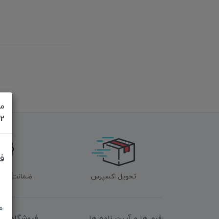
مش
622
ف
تحویل اکسپرس
ضمانت اصل‌ب
ه
فرم ها و آیین نامه ها
فروشگاه