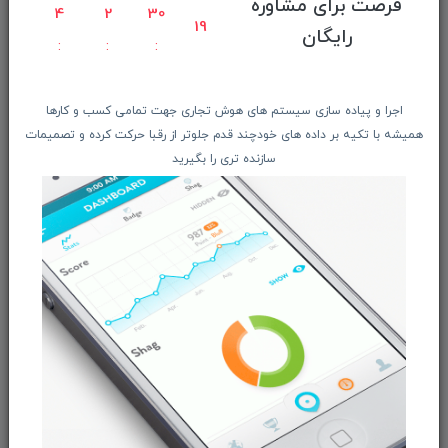
فرصت برای مشاوره
راهنمای ثبت سفارش
4
2
30
18
رایگان
معرفـــی همکــاران
حــــریم خصوصـی
ویتریــن فروشگـــاه
اجرا و پیاده سازی سیستم های هوش تجاری جهت تمامی کسب و کارها
درباره ما بیشتر بدانید
همیشه با تکیه بر داده های خودچند قدم جلوتر از رقبا حرکت کرده و تصمیمات
سازنده تری را بگیرید
اخبار فناوری اطلاعات
پیگیری مرسوله پستی
دعوت به همکاری
از تخفیف‌ها و جدیدترین‌های فروشگاه ما باخبر شوید:
ثبت‌نام
ما را در شبکه‌های اجتماعی دنبال کنید: