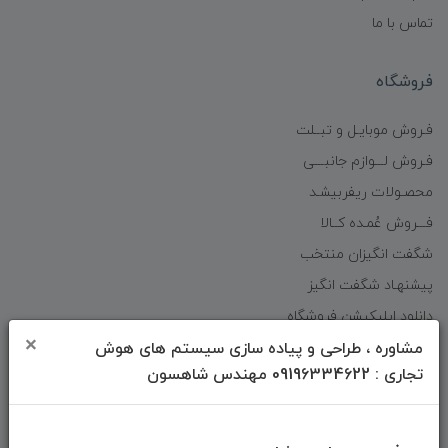
تماس با ما
فروشگاه
فـروش موبایـل و تبــلت
فـروش لـــوازم جانبـــی
محصـولات ریفربیشـد
فـــروش عُمـده کــالا
شگفت انگیزان منتخب
پیشنهـاد شگفت انگیز
دانلود اپلیکیشن فروشگاه
×
مشاوره ، طراحی و پیاده سازی سیستم های هوش
تجاری : 09196334622 مهندس شاهسون
دسترسی سریع
صفحه ابتدایی سایت