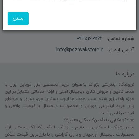
بستن
بازرگانی و فروش محصولات MSI ماتریکس - جناب آقای
مهندس باقری
شماره تماس:
09351609162
آدرس ایمیل:
info@pezhvakstore.ir
درباره ما
فروشگاه اینترنتی پژواک به‌عنوان مرجع تخصصی بازار موبایل ایران با
هدف تأمین و فروش کالای دیجیتال اصلی و ارائه خدماتی متمایز در این
حوزه راه‌اندازی شده است. هدف ما ایجاد بستری امن، به‌روز و حرفه‌ای
برای خرید اینترنتی موبایل و محصولات دیجیتال با کیفیت واقعی و
قیمت رقابتی است.
🌟
**همکاری با تأمین‌کنندگان معتبر**
ما در پژواک با همکاری مستقیم و نزدیک با تأمین‌کنندگان معتبر بازار،
محصولات دیجیتال اورجینال و دارای گارانتی را با نازل‌ترین قیمت ممکن