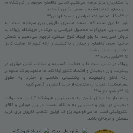
به مشتریان عزیز عرضه می‌کنیم. تمامی کالاهای موجود در فروشگاه ما
از برندهای شناخته‌شده و رسمی تأمین شده‌اند.
✅
**حذف محصولات غیراصلی از سبد فروش**
باور ما این است که اعتماد مشتری باارزش‌ترین سرمایه است. به
همین دلیل، هیچ‌گونه محصول غیراصلی یا فیک در فروشگاه پژواک به
فروش نمی‌رسد. ما برای ایجاد تنوع قیمتی، ترجیح می‌دهیم با کاهش
حاشیه سود، کالاهای اورجینال و با کیفیت را ارائه کنیم تا رضایت کامل
مشتریان تضمین شود.
🎯
**مأموریت ما**
پژواک در تلاش است تا با فعالیت گسترده و شفاف، نقش مؤثری در
پیشرفت بازار دیجیتال و اقتصاد کشور ایفا کند. ما متعهدیم که علاوه بر
ارائه کالای باکیفیت، با پشتیبانی مناسب و احترام به حقوق
مصرف‌کننده، تجربه‌ای متفاوت از خرید آنلاین را فراهم کنیم.
🚀
**چشم‌انداز ما**
چشم‌انداز ما تبدیل شدن به معتبرترین فروشگاه آنلاین محصولات
دیجیتال در ایران و دستیابی به جایگاه نخست در بازار موبایل و کالای
الکترونیکی است. ما می‌خواهیم پژواک، اولین انتخاب کاربران برای خرید
مطمئن و حرفه‌ای باشد.