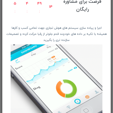
فرصت برای مشاوره
راهنمای ثبت سفارش
5
4
49
13
رایگان
معرفـــی همکــاران
حــــریم خصوصـی
ویتریــن فروشگـــاه
اجرا و پیاده سازی سیستم های هوش تجاری جهت تمامی کسب و کارها
درباره ما بیشتر بدانید
همیشه با تکیه بر داده های خودچند قدم جلوتر از رقبا حرکت کرده و تصمیمات
سازنده تری را بگیرید
اخبار فناوری اطلاعات
پیگیری مرسوله پستی
دعوت به همکاری
از تخفیف‌ها و جدیدترین‌های فروشگاه ما باخبر شوید:
ثبت‌نام
ما را در شبکه‌های اجتماعی دنبال کنید: