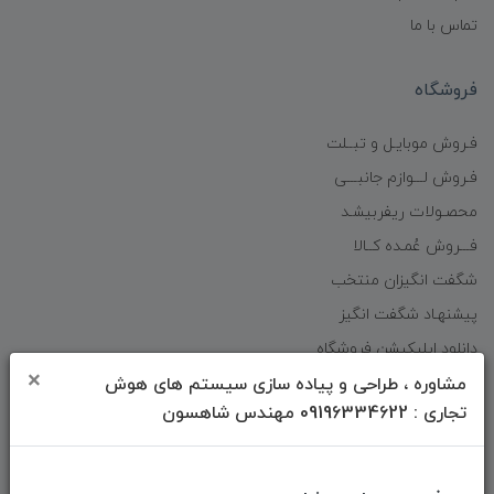
تماس با ما
فروشگاه
فـروش موبایـل و تبــلت
فـروش لـــوازم جانبـــی
محصـولات ریفربیشـد
فـــروش عُمـده کــالا
شگفت انگیزان منتخب
پیشنهـاد شگفت انگیز
دانلود اپلیکیشن فروشگاه
×
مشاوره ، طراحی و پیاده سازی سیستم های هوش
تجاری : 09196334622 مهندس شاهسون
دسترسی سریع
صفحه ابتدایی سایت