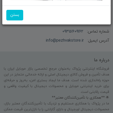
بستن
بازرگانی و فروش محصولات MSI ماتریکس - جناب آقای
مهندس باقری
شماره تماس:
09351609162
آدرس ایمیل:
info@pezhvakstore.ir
درباره ما
فروشگاه اینترنتی پژواک به‌عنوان مرجع تخصصی بازار موبایل ایران با
هدف تأمین و فروش کالای دیجیتال اصلی و ارائه خدماتی متمایز در این
حوزه راه‌اندازی شده است. هدف ما ایجاد بستری امن، به‌روز و حرفه‌ای
برای خرید اینترنتی موبایل و محصولات دیجیتال با کیفیت واقعی و
قیمت رقابتی است.
🌟
**همکاری با تأمین‌کنندگان معتبر**
ما در پژواک با همکاری مستقیم و نزدیک با تأمین‌کنندگان معتبر بازار،
محصولات دیجیتال اورجینال و دارای گارانتی را با نازل‌ترین قیمت ممکن