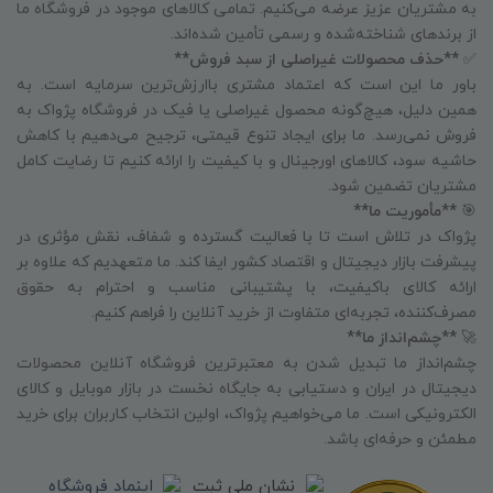
به مشتریان عزیز عرضه می‌کنیم. تمامی کالاهای موجود در فروشگاه ما
از برندهای شناخته‌شده و رسمی تأمین شده‌اند.
✅
**حذف محصولات غیراصلی از سبد فروش**
باور ما این است که اعتماد مشتری باارزش‌ترین سرمایه است. به
همین دلیل، هیچ‌گونه محصول غیراصلی یا فیک در فروشگاه پژواک به
فروش نمی‌رسد. ما برای ایجاد تنوع قیمتی، ترجیح می‌دهیم با کاهش
حاشیه سود، کالاهای اورجینال و با کیفیت را ارائه کنیم تا رضایت کامل
مشتریان تضمین شود.
🎯
**مأموریت ما**
پژواک در تلاش است تا با فعالیت گسترده و شفاف، نقش مؤثری در
پیشرفت بازار دیجیتال و اقتصاد کشور ایفا کند. ما متعهدیم که علاوه بر
ارائه کالای باکیفیت، با پشتیبانی مناسب و احترام به حقوق
مصرف‌کننده، تجربه‌ای متفاوت از خرید آنلاین را فراهم کنیم.
🚀
**چشم‌انداز ما**
چشم‌انداز ما تبدیل شدن به معتبرترین فروشگاه آنلاین محصولات
دیجیتال در ایران و دستیابی به جایگاه نخست در بازار موبایل و کالای
الکترونیکی است. ما می‌خواهیم پژواک، اولین انتخاب کاربران برای خرید
مطمئن و حرفه‌ای باشد.