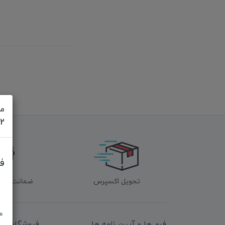
مش
622
ف
تحویل اکسپرس
ضمانت اصل‌ب
ه
فرم ها و آیین نامه ها
فروشگاه