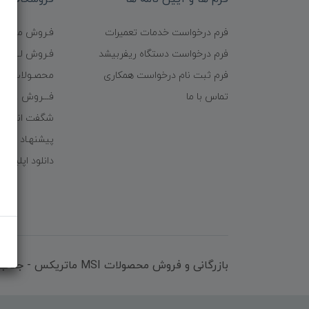
فرم درخواست خدمات تعمیرات
فـروش موبایـل
فرم درخواست دستگاه ریفربیشد
فـروش لـــوازم
فرم ثبت نام درخواست همکاری
محصـولات ریف
تماس با ما
فـــروش عُمـده 
شگفت انگیزا
پیشنهـاد شگف
دانلود اپلیکی
بازرگانی و فروش محصولات MSI ماتریکس - جناب آقای مهندس باقری