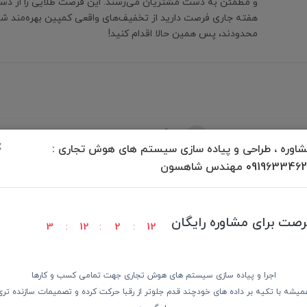
و مطمئن به دست مشتریان می‌رسند. این فرصت طلایی را از دست
هفته جاری فرصت دارید از تخفیف‌های واقعی کمپین بهره‌مند ش
محدودند، پس همین حالا اقدام کنید!
برگشت به بالا
×
اوره ، طراحی و پیاده سازی سیستم های هوش تجاری :
09196334 مهندس شاهسون
رصت برای مشاوره رایگان
3
12
2
12
ودن کالا
پرداخت در محل
ضمانت با
اجرا و پیاده سازی سیستم های هوش تجاری جهت تمامی کسب و کارها
میشه با تکیه بر داده های خودچند قدم جلوتر از رقبا حرکت کرده و تصمیمات سازنده تری
دسترسی سریع
از 