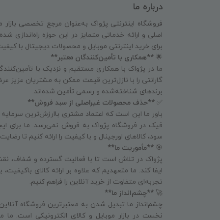
درباره ما
فروشگاه اینترنتی پژواک به‌عنوان مرجع تخصصی بازار م
اصلی و ارائه خدماتی متمایز در این حوزه راه‌اندازی شد
برای خرید اینترنتی موبایل و محصولات دیجیتال با کیفی
🌟
**همکاری با تأمین‌کنندگان معتبر**
ما در پژواک با همکاری مستقیم و نزدیک با تأمین‌کنندگا
گارانتی را با نازل‌ترین قیمت ممکن به مشتریان عزیز عرض
برندهای شناخته‌شده و رسمی تأمین شده‌اند.
✅
**حذف محصولات غیراصلی از سبد فروش**
باور ما این است که اعتماد مشتری باارزش‌ترین سرمایه
فیک در فروشگاه پژواک به فروش نمی‌رسد. ما برای ای
سود، کالاهای اورجینال و با کیفیت را ارائه کنیم تا رض
🎯
**مأموریت ما**
پژواک در تلاش است تا با فعالیت گسترده و شفاف، نقش
ایفا کند. ما متعهدیم که علاوه بر ارائه کالای باکیفیت،
تجربه‌ای متفاوت از خرید آنلاین را فراهم کنیم.
🚀
**چشم‌انداز ما**
چشم‌انداز ما تبدیل شدن به معتبرترین فروشگاه آنلاین
نخست در بازار موبایل و کالای الکترونیکی است. ما می