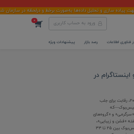
یاده سازی و تحلیل داده‌ها به‌صورت برخط و درلحظه در سازمان شما می
0
ورود به حساب کاربری
ر فناوری اطلاعات
رصد بازار
پیشنهادات ویژه
ینستاگرام در
با بیش از ۵٫۳ میلیارد کاربر فعال شبکه‌های اجتماعی در ابتدای ۲۰۲۵، رقابت برای جلب
 فیس‌بوک—که
»، «سرگرمی» و «گروه‌های
ام بیشتر شیفته «فشن و زیبایی»،
«سفر و غذا» و «سبک زندگی»‌اند. از نظر سنی، بزرگ‌ترین جامعه فیس‌بوک بین ۲۵ تا ۳۴