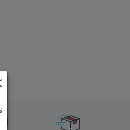
مش
622
ف