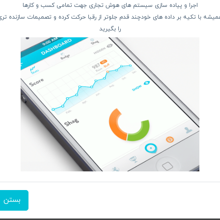
اجرا و پیاده سازی سیستم های هوش تجاری جهت تمامی کسب و کارها
ودن کالا
پرداخت در محل
ضمانت با
میشه با تکیه بر داده های خودچند قدم جلوتر از رقبا حرکت کرده و تصمیمات سازنده تری
را بگیرید
دسترسی سریع
از 
 و تبــلت
صفحه ابتدایی سایت
 جانبـــی
راهنمای ثبت سفارش
ربیشـد
معرفـــی همکــاران
ما ر
کــالا
حــــریم خصوصـی
ن منتخب
ویتریــن فروشگـــاه
ت انگیز
درباره ما بیشتر بدانید
شن فروشگاه
اخبار فناوری اطلاعات
پیگیری مرسوله پستی
بستن
دعوت به همکاری