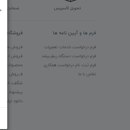
تحویل اکسپرس
ضمانت اصل‌ب
ه
فرم ها و آیین نامه ها
فروشگاه
فرم درخواست خدمات تعمیرات
فـروش موبایـل
فرم درخواست دستگاه ریفربیشد
فـروش لـــوازم
فرم ثبت نام درخواست همکاری
محصـولات ریف
تماس با ما
فـــروش عُمـده 
شگفت انگیزا
پیشنهـاد شگف
دانلود اپلیکی