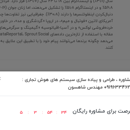
سال (۳۱٫۱٪) و اینستاگرام بین ۱۸ تا ۲۴ س
دنبال‌کردن اینفلوئنسرها را دارند (۳۰٫۸٪). جغرافیایی 
آمریکای لاتین «فوتبال و میم»، در اروپا «گردشگری و مد»، در خاورم
می‌دهد چگونه برندها می‌توانند پیام خود را با تطبیق این علایق 
کنند.
×
اوره ، طراحی و پیاده سازی سیستم های هوش تجاری :
09196334 مهندس شاهسون
برگشت به بالا
رصت برای مشاوره رایگان
5
3
54
34