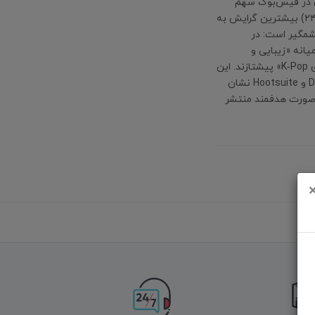
ال (۳۱٫۷٪) قرار دارد. مردان در فیس‌بوک سهم
۵۶٫۸٪ و در اینستاگرام ۵۱٫۸٪ را تشکیل می‌دهند، اما زنان جوان (۱۶‑۲۴) بیشترین گرایش به
نیز تفاوت‌ها چشمگیر است: در
یانه «زیبایی و
خرده‌فروشی لوکس» و در آسیا‑اقیانوسیه «گیمینگ و سرگرمی‌های K‑Pop» پیشتازند. این
مقاله با استفاده از تازه‌ترین داده‌های DataReportal، Sprout Social و Hootsuite نشان
به‌صورت هدفمند منتشر