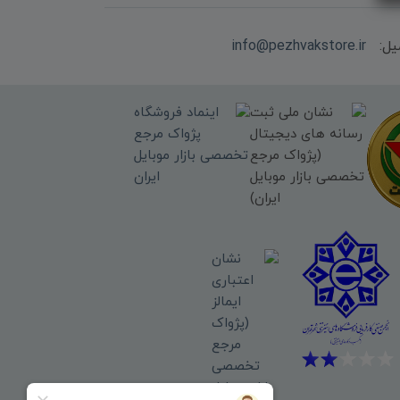
یل:
info@pezhvakstore.ir