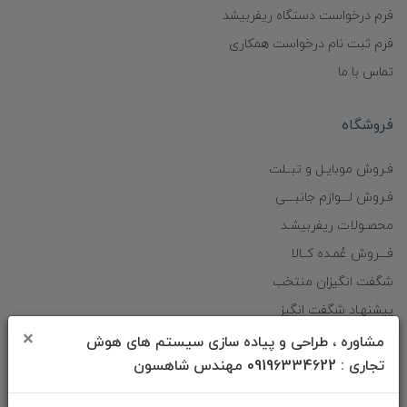
فرم درخواست دستگاه ریفربیشد
فرم ثبت نام درخواست همکاری
تماس با ما
فروشگاه
فـروش موبایـل و تبــلت
فـروش لـــوازم جانبـــی
محصـولات ریفربیشـد
فـــروش عُمـده کــالا
شگفت انگیزان منتخب
پیشنهـاد شگفت انگیز
×
دانلود اپلیکیشن فروشگاه
مشاوره ، طراحی و پیاده سازی سیستم های هوش
تجاری : 09196334622 مهندس شاهسون
دسترسی سریع