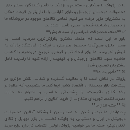
ما در پژواک با همکاری مستقیم و نزدیک با تأمین‌کنندگان معتبر بازار،
محصولات دیجیتال اورجینال و دارای گارانتی را با نازل‌ترین قیمت ممکن
به مشتریان عزیز عرضه می‌کنیم. تمامی کالاهای موجود در فروشگاه ما
از برندهای شناخته‌شده و رسمی تأمین شده‌اند.
✅
**حذف محصولات غیراصلی از سبد فروش**
باور ما این است که اعتماد مشتری باارزش‌ترین سرمایه است. به
همین دلیل، هیچ‌گونه محصول غیراصلی یا فیک در فروشگاه پژواک به
فروش نمی‌رسد. ما برای ایجاد تنوع قیمتی، ترجیح می‌دهیم با کاهش
حاشیه سود، کالاهای اورجینال و با کیفیت را ارائه کنیم تا رضایت کامل
مشتریان تضمین شود.
🎯
**مأموریت ما**
پژواک در تلاش است تا با فعالیت گسترده و شفاف، نقش مؤثری در
پیشرفت بازار دیجیتال و اقتصاد کشور ایفا کند. ما متعهدیم که علاوه بر
ارائه کالای باکیفیت، با پشتیبانی مناسب و احترام به حقوق
مصرف‌کننده، تجربه‌ای متفاوت از خرید آنلاین را فراهم کنیم.
🚀
**چشم‌انداز ما**
چشم‌انداز ما تبدیل شدن به معتبرترین فروشگاه آنلاین محصولات
دیجیتال در ایران و دستیابی به جایگاه نخست در بازار موبایل و کالای
الکترونیکی است. ما می‌خواهیم پژواک، اولین انتخاب کاربران برای خرید