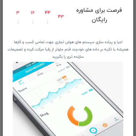
فرصت برای مشاوره
صفحه ابتدایی سایت
3
16
44
42
رایگان
راهنمای ثبت سفارش
معرفـــی همکــاران
حــــریم خصوصـی
اجرا و پیاده سازی سیستم های هوش تجاری جهت تمامی کسب و کارها
ویتریــن فروشگـــاه
همیشه با تکیه بر داده های خودچند قدم جلوتر از رقبا حرکت کرده و تصمیمات
درباره ما بیشتر بدانید
سازنده تری را بگیرید
اخبار فناوری اطلاعات
پیگیری مرسوله پستی
دعوت به همکاری
از تخفیف‌ها و جدیدترین‌های فروشگاه ما باخبر شوید:
ثبت‌نام