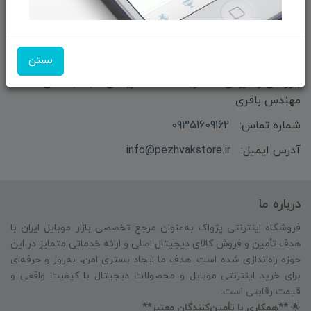
ما را در شبکه‌های اجتماعی دنبال کنید:
بستن
بازرگانی و فروش محصولات MSI ماتریکس - جناب آقای
مهندس باقری
شماره تماس:
09351609162
آدرس ایمیل:
info@pezhvakstore.ir
درباره ما
فروشگاه اینترنتی پژواک به‌عنوان مرجع تخصصی بازار موبایل ایران با
هدف تأمین و فروش کالای دیجیتال اصلی و ارائه خدماتی متمایز در این
حوزه راه‌اندازی شده است. هدف ما ایجاد بستری امن، به‌روز و حرفه‌ای
برای خرید اینترنتی موبایل و محصولات دیجیتال با کیفیت واقعی و
قیمت رقابتی است.
🌟
**همکاری با تأمین‌کنندگان معتبر**