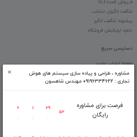
فـــروش عُمـده کــالا
شگفت انگیزان منتخب
پیشنهـاد شگفت انگیز
دانلود اپلیکیشن فروشگاه
دسترسی سریع
صفحه ابتدایی سایت
×
راهنمای ثبت سفارش
مشاوره ، طراحی و پیاده سازی سیستم های هوش
تجاری : 09196334622 مهندس شاهسون
معرفـــی همکــاران
حــــریم خصوصـی
ویتریــن فروشگـــاه
فرصت برای مشاوره
6
1
29
درباره ما بیشتر بدانید
52
رایگان
اخبار فناوری اطلاعات
پیگیری مرسوله پستی