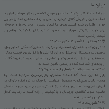
درباره ما
فروشگاه اینترنتی پژواک به‌عنوان مرجع تخصصی بازار موبایل ایران با
هدف تأمین و فروش کالای دیجیتال اصلی و ارائه خدماتی متمایز در این
حوزه راه‌اندازی شده است. هدف ما ایجاد بستری امن، به‌روز و حرفه‌ای
برای خرید اینترنتی موبایل و محصولات دیجیتال با کیفیت واقعی و
قیمت رقابتی است.
🌟
**همکاری با تأمین‌کنندگان معتبر**
ما در پژواک با همکاری مستقیم و نزدیک با تأمین‌کنندگان معتبر بازار،
محصولات دیجیتال اورجینال و دارای گارانتی را با نازل‌ترین قیمت ممکن
به مشتریان عزیز عرضه می‌کنیم. تمامی کالاهای موجود در فروشگاه ما
از برندهای شناخته‌شده و رسمی تأمین شده‌اند.
✅
**حذف محصولات غیراصلی از سبد فروش**
باور ما این است که اعتماد مشتری باارزش‌ترین سرمایه است. به
همین دلیل، هیچ‌گونه محصول غیراصلی یا فیک در فروشگاه پژواک به
فروش نمی‌رسد. ما برای ایجاد تنوع قیمتی، ترجیح می‌دهیم با کاهش
حاشیه سود، کالاهای اورجینال و با کیفیت را ارائه کنیم تا رضایت کامل
مشتریان تضمین شود.
🎯
**مأموریت ما**
پژواک در تلاش است تا با فعالیت گسترده و شفاف، نقش مؤثری در