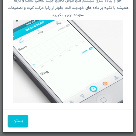
اجرا و پیاده سازی سیستم های هوش تجاری جهت تمامی کسب و کارها
دعوت به همکاری
همیشه با تکیه بر داده های خودچند قدم جلوتر از رقبا حرکت کرده و تصمیمات
سازنده تری را بگیرید
از تخفیف‌ها و جدیدترین‌های فروشگاه ما باخبر شوید:
ثبت‌نام
ما را در شبکه‌های اجتماعی دنبال کنید:
بازرگانی و فروش محصولات MSI ماتریکس - جناب آقای
مهندس باقری
شماره تماس:
09351609162
آدرس ایمیل:
info@pezhvakstore.ir
بستن