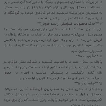
ما در پژواک با همکاری مستقیم و نزدیک با تأمین‌کنندگان معتبر بازار،
محصولات دیجیتال اورجینال و دارای گارانتی را با نازل‌ترین قیمت ممکن
به مشتریان عزیز عرضه می‌کنیم. تمامی کالاهای موجود در فروشگاه ما
از برندهای شناخته‌شده و رسمی تأمین شده‌اند.
✅
**حذف محصولات غیراصلی از سبد فروش**
باور ما این است که اعتماد مشتری باارزش‌ترین سرمایه است. به
همین دلیل، هیچ‌گونه محصول غیراصلی یا فیک در فروشگاه پژواک به
فروش نمی‌رسد. ما برای ایجاد تنوع قیمتی، ترجیح می‌دهیم با کاهش
حاشیه سود، کالاهای اورجینال و با کیفیت را ارائه کنیم تا رضایت کامل
مشتریان تضمین شود.
🎯
**مأموریت ما**
پژواک در تلاش است تا با فعالیت گسترده و شفاف، نقش مؤثری در
پیشرفت بازار دیجیتال و اقتصاد کشور ایفا کند. ما متعهدیم که علاوه بر
ارائه کالای باکیفیت، با پشتیبانی مناسب و احترام به حقوق
مصرف‌کننده، تجربه‌ای متفاوت از خرید آنلاین را فراهم کنیم.
🚀
**چشم‌انداز ما**
چشم‌انداز ما تبدیل شدن به معتبرترین فروشگاه آنلاین محصولات
دیجیتال در ایران و دستیابی به جایگاه نخست در بازار موبایل و کالای
الکترونیکی است. ما می‌خواهیم پژواک، اولین انتخاب کاربران برای خرید
مطمئن و حرفه‌ای باشد.