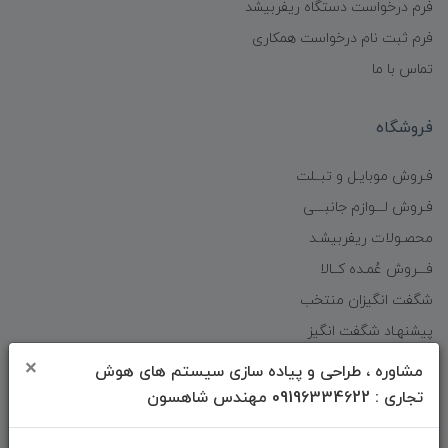
فرم درخواست دستگاه ریفربیشد
فرم ثبت نام درخواست همکاری
تماس با ما
فروشگاه
فـروش موبایـل و تبــلت
فـروش لـــوازم جانبـــی
محصـولات ریفربیشـد
فـــروش عُمـده کــالا
شگفت انگیزان منتخب
پیشنهـاد شگفت انگیز
دانلود اپلیکیشن فروشگاه
×
مشاوره ، طراحی و پیاده سازی سیستم های هوش
تجاری : 09196334622 مهندس شاهسون
دسترسی سریع