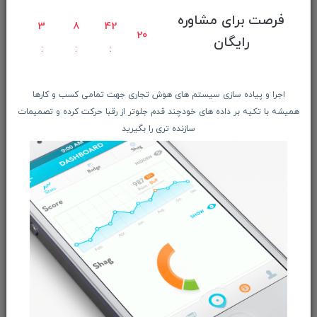
صفحه ابتدایی سایت
فرصت برای مشاوره
3
8
42
20
راهنمای ثبت سفارش
رایگان
معرفـــی همکــاران
حــــریم خصوصـی
اجرا و پیاده سازی سیستم های هوش تجاری جهت تمامی کسب و کارها
ویتریــن فروشگـــاه
همیشه با تکیه بر داده های خودچند قدم جلوتر از رقبا حرکت کرده و تصمیمات
درباره ما بیشتر بدانید
سازنده تری را بگیرید
اخبار فناوری اطلاعات
پیگیری مرسوله پستی
دعوت به همکاری
از تخفیف‌ها و جدیدترین‌های فروشگاه ما باخبر شوید:
ثبت‌نام
ما را در شبکه‌های اجتماعی دنبال کنید: