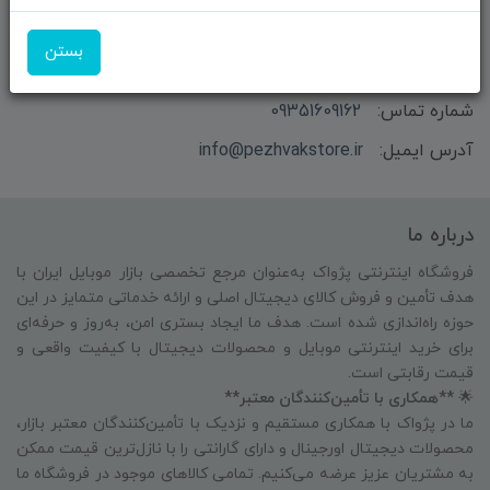
بازرگانی و فروش محصولات MSI ماتریکس - جناب آقای
بستن
مهندس باقری
شماره تماس:
09351609162
آدرس ایمیل:
info@pezhvakstore.ir
درباره ما
فروشگاه اینترنتی پژواک به‌عنوان مرجع تخصصی بازار موبایل ایران با
هدف تأمین و فروش کالای دیجیتال اصلی و ارائه خدماتی متمایز در این
حوزه راه‌اندازی شده است. هدف ما ایجاد بستری امن، به‌روز و حرفه‌ای
برای خرید اینترنتی موبایل و محصولات دیجیتال با کیفیت واقعی و
قیمت رقابتی است.
🌟
**همکاری با تأمین‌کنندگان معتبر**
ما در پژواک با همکاری مستقیم و نزدیک با تأمین‌کنندگان معتبر بازار،
محصولات دیجیتال اورجینال و دارای گارانتی را با نازل‌ترین قیمت ممکن
به مشتریان عزیز عرضه می‌کنیم. تمامی کالاهای موجود در فروشگاه ما