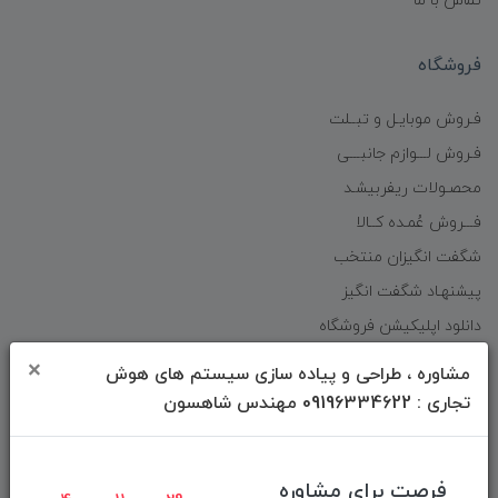
تماس با ما
فروشگاه
فـروش موبایـل و تبــلت
فـروش لـــوازم جانبـــی
محصـولات ریفربیشـد
فـــروش عُمـده کــالا
شگفت انگیزان منتخب
پیشنهـاد شگفت انگیز
دانلود اپلیکیشن فروشگاه
×
مشاوره ، طراحی و پیاده سازی سیستم های هوش
دسترسی سریع
تجاری : 09196334622 مهندس شاهسون
صفحه ابتدایی سایت
راهنمای ثبت سفارش
فرصت برای مشاوره