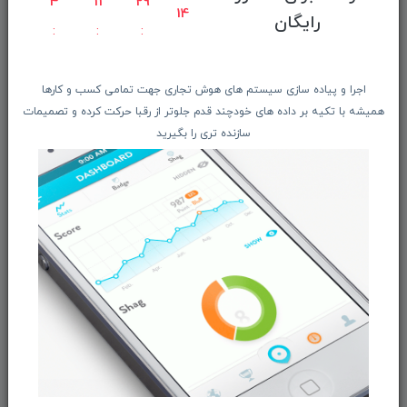
4
11
29
13
معرفـــی همکــاران
رایگان
حــــریم خصوصـی
ویتریــن فروشگـــاه
اجرا و پیاده سازی سیستم های هوش تجاری جهت تمامی کسب و کارها
درباره ما بیشتر بدانید
همیشه با تکیه بر داده های خودچند قدم جلوتر از رقبا حرکت کرده و تصمیمات
اخبار فناوری اطلاعات
سازنده تری را بگیرید
پیگیری مرسوله پستی
دعوت به همکاری
از تخفیف‌ها و جدیدترین‌های فروشگاه ما باخبر شوید:
ثبت‌نام
ما را در شبکه‌های اجتماعی دنبال کنید: