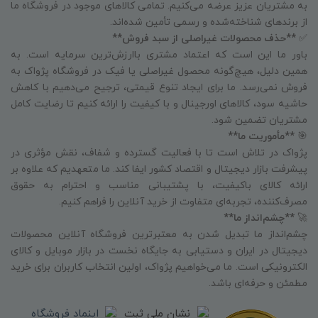
به مشتریان عزیز عرضه می‌کنیم. تمامی کالاهای موجود در فروشگاه ما
از برندهای شناخته‌شده و رسمی تأمین شده‌اند.
✅
**حذف محصولات غیراصلی از سبد فروش**
باور ما این است که اعتماد مشتری باارزش‌ترین سرمایه است. به
همین دلیل، هیچ‌گونه محصول غیراصلی یا فیک در فروشگاه پژواک به
فروش نمی‌رسد. ما برای ایجاد تنوع قیمتی، ترجیح می‌دهیم با کاهش
حاشیه سود، کالاهای اورجینال و با کیفیت را ارائه کنیم تا رضایت کامل
مشتریان تضمین شود.
🎯
**مأموریت ما**
پژواک در تلاش است تا با فعالیت گسترده و شفاف، نقش مؤثری در
پیشرفت بازار دیجیتال و اقتصاد کشور ایفا کند. ما متعهدیم که علاوه بر
ارائه کالای باکیفیت، با پشتیبانی مناسب و احترام به حقوق
مصرف‌کننده، تجربه‌ای متفاوت از خرید آنلاین را فراهم کنیم.
🚀
**چشم‌انداز ما**
چشم‌انداز ما تبدیل شدن به معتبرترین فروشگاه آنلاین محصولات
دیجیتال در ایران و دستیابی به جایگاه نخست در بازار موبایل و کالای
الکترونیکی است. ما می‌خواهیم پژواک، اولین انتخاب کاربران برای خرید
مطمئن و حرفه‌ای باشد.