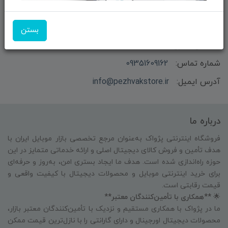
بستن
بازرگانی و فروش محصولات MSI ماتریکس - جناب آقای
مهندس باقری
شماره تماس:
09351609162
آدرس ایمیل:
info@pezhvakstore.ir
درباره ما
فروشگاه اینترنتی پژواک به‌عنوان مرجع تخصصی بازار موبایل ایران با
هدف تأمین و فروش کالای دیجیتال اصلی و ارائه خدماتی متمایز در این
حوزه راه‌اندازی شده است. هدف ما ایجاد بستری امن، به‌روز و حرفه‌ای
برای خرید اینترنتی موبایل و محصولات دیجیتال با کیفیت واقعی و
قیمت رقابتی است.
🌟
**همکاری با تأمین‌کنندگان معتبر**
ما در پژواک با همکاری مستقیم و نزدیک با تأمین‌کنندگان معتبر بازار،
محصولات دیجیتال اورجینال و دارای گارانتی را با نازل‌ترین قیمت ممکن