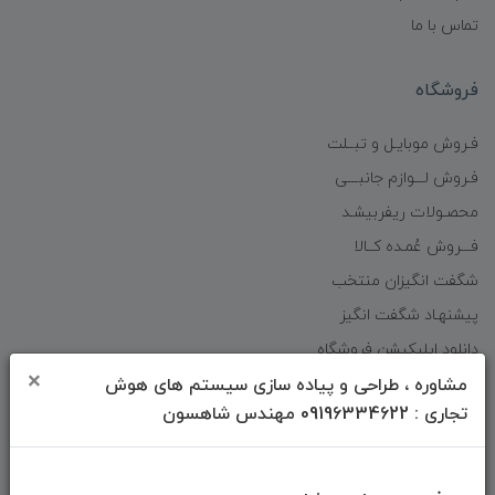
تماس با ما
فروشگاه
فـروش موبایـل و تبــلت
فـروش لـــوازم جانبـــی
محصـولات ریفربیشـد
فـــروش عُمـده کــالا
شگفت انگیزان منتخب
پیشنهـاد شگفت انگیز
دانلود اپلیکیشن فروشگاه
×
مشاوره ، طراحی و پیاده سازی سیستم های هوش
تجاری : 09196334622 مهندس شاهسون
دسترسی سریع
صفحه ابتدایی سایت