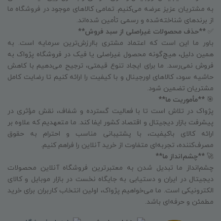
به مشتریان عزیز عرضه می‌کنیم. تمامی کالاهای موجود در فروشگاه ما
از برندهای شناخته‌شده و رسمی تأمین شده‌اند.
✅
**حذف محصولات غیراصلی از سبد فروش**
باور ما این است که اعتماد مشتری باارزش‌ترین سرمایه است. به
همین دلیل، هیچ‌گونه محصول غیراصلی یا فیک در فروشگاه پژواک به
فروش نمی‌رسد. ما برای ایجاد تنوع قیمتی، ترجیح می‌دهیم با کاهش
حاشیه سود، کالاهای اورجینال و با کیفیت را ارائه کنیم تا رضایت کامل
مشتریان تضمین شود.
🎯
**مأموریت ما**
پژواک در تلاش است تا با فعالیت گسترده و شفاف، نقش مؤثری در
پیشرفت بازار دیجیتال و اقتصاد کشور ایفا کند. ما متعهدیم که علاوه بر
ارائه کالای باکیفیت، با پشتیبانی مناسب و احترام به حقوق
مصرف‌کننده، تجربه‌ای متفاوت از خرید آنلاین را فراهم کنیم.
🚀
**چشم‌انداز ما**
چشم‌انداز ما تبدیل شدن به معتبرترین فروشگاه آنلاین محصولات
دیجیتال در ایران و دستیابی به جایگاه نخست در بازار موبایل و کالای
الکترونیکی است. ما می‌خواهیم پژواک، اولین انتخاب کاربران برای خرید
مطمئن و حرفه‌ای باشد.