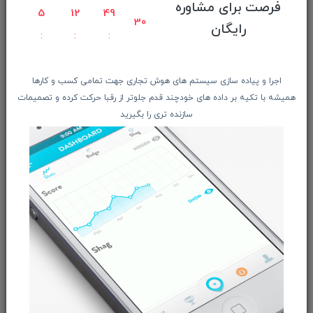
فرصت برای مشاوره
راهنمای ثبت سفارش
5
12
49
30
رایگان
معرفـــی همکــاران
حــــریم خصوصـی
ویتریــن فروشگـــاه
اجرا و پیاده سازی سیستم های هوش تجاری جهت تمامی کسب و کارها
درباره ما بیشتر بدانید
همیشه با تکیه بر داده های خودچند قدم جلوتر از رقبا حرکت کرده و تصمیمات
سازنده تری را بگیرید
اخبار فناوری اطلاعات
پیگیری مرسوله پستی
دعوت به همکاری
از تخفیف‌ها و جدیدترین‌های فروشگاه ما باخبر شوید:
ثبت‌نام
ما را در شبکه‌های اجتماعی دنبال کنید: