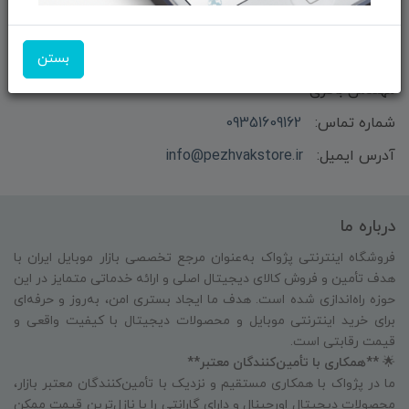
بستن
بازرگانی و فروش محصولات MSI ماتریکس - جناب آقای
مهندس باقری
شماره تماس:
09351609162
آدرس ایمیل:
info@pezhvakstore.ir
درباره ما
فروشگاه اینترنتی پژواک به‌عنوان مرجع تخصصی بازار موبایل ایران با
هدف تأمین و فروش کالای دیجیتال اصلی و ارائه خدماتی متمایز در این
حوزه راه‌اندازی شده است. هدف ما ایجاد بستری امن، به‌روز و حرفه‌ای
برای خرید اینترنتی موبایل و محصولات دیجیتال با کیفیت واقعی و
قیمت رقابتی است.
🌟
**همکاری با تأمین‌کنندگان معتبر**
ما در پژواک با همکاری مستقیم و نزدیک با تأمین‌کنندگان معتبر بازار،
محصولات دیجیتال اورجینال و دارای گارانتی را با نازل‌ترین قیمت ممکن