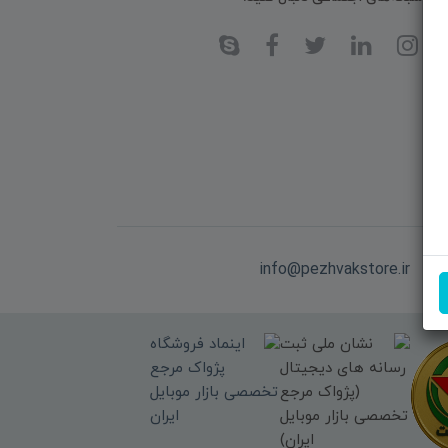
یل:
info@pezhvakstore.ir