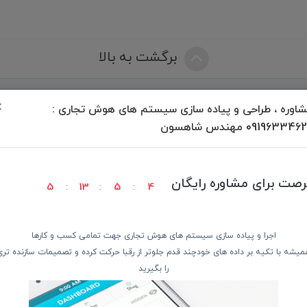
برگشت به بالا
×
اوره ، طراحی و پیاده سازی سیستم های هوش تجاری :
09196334 مهندس شاهسون
ودن کالا
پرداخت در محل
ضمانت با
رصت برای مشاوره رایگان
5
13
5
3
دسترسی سریع
از 
اجرا و پیاده سازی سیستم های هوش تجاری جهت تمامی کسب و کارها
میشه با تکیه بر داده های خودچند قدم جلوتر از رقبا حرکت کرده و تصمیمات سازنده تری
 و تبــلت
صفحه ابتدایی سایت
را بگیرید
 جانبـــی
راهنمای ثبت سفارش
ربیشـد
معرفـــی همکــاران
ما ر