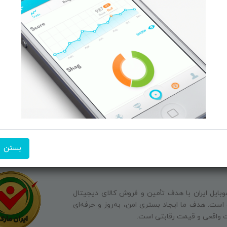
کــالا
حــــریم خصوصـی
ن منتخب
ویتریــن فروشگـــاه
ت انگیز
درباره ما بیشتر بدانید
شن فروشگاه
اخبار فناوری اطلاعات
پیگیری مرسوله پستی
دعوت به همکاری
شماره تماس:
09351609162
آدرس ایم
بستن
وبایل ایران با هدف تأمین و فروش کالای دیجیتال
ه است. هدف ما ایجاد بستری امن، به‌روز و حرفه‌ای
ت واقعی و قیمت رقابتی است.