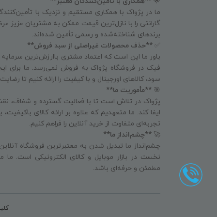
🌟
**همکاری با تأمین‌کنندگان معتبر**
ما در پژواک با همکاری مستقیم و نزدیک با تأمین‌کنندگا
گارانتی را با نازل‌ترین قیمت ممکن به مشتریان عزیز عرض
برندهای شناخته‌شده و رسمی تأمین شده‌اند.
✅
**حذف محصولات غیراصلی از سبد فروش**
باور ما این است که اعتماد مشتری باارزش‌ترین سرمایه
فیک در فروشگاه پژواک به فروش نمی‌رسد. ما برای ای
سود، کالاهای اورجینال و با کیفیت را ارائه کنیم تا رض
🎯
**مأموریت ما**
پژواک در تلاش است تا با فعالیت گسترده و شفاف، نقش
ایفا کند. ما متعهدیم که علاوه بر ارائه کالای باکیفیت،
تجربه‌ای متفاوت از خرید آنلاین را فراهم کنیم.
🚀
**چشم‌انداز ما**
چشم‌انداز ما تبدیل شدن به معتبرترین فروشگاه آنلاین
نخست در بازار موبایل و کالای الکترونیکی است. ما می
مطمئن و حرفه‌ای باشد.
کلی