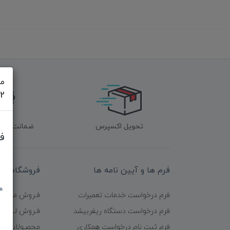
مش
622
تحویل اکسپرس
ضمانت اصل‌ب
ف
فرم ها و آیین نامه ها
فروشگاه
ه
فرم درخواست خدمات تعمیرات
فـروش موبایـل
فرم درخواست دستگاه ریفربیشد
فـروش لـــوازم
فرم ثبت نام درخواست همکاری
محصـولات ریف